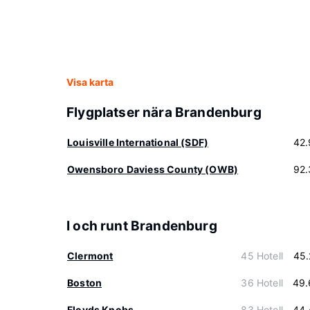
Visa karta
Flygplatser nära Brandenburg
Louisville International (SDF)
42.
Owensboro Daviess County (OWB)
92.
I och runt Brandenburg
Clermont
45 Hotell
45.
Boston
36 Hotell
49.
Floyds Knobs
83 Hotell
44.