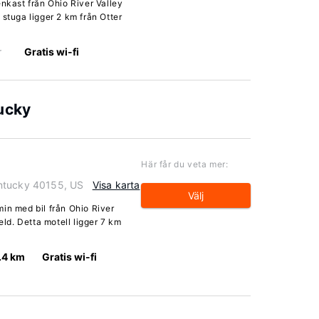
enkast från Ohio River Valley
 stuga ligger 2 km från Otter
r
Gratis wi-fi
ucky
Här får du veta mer:
ntucky 40155, US
Visa karta
Välj
in med bil från Ohio River
eld. Detta motell ligger 7 km
.4 km
Gratis wi-fi