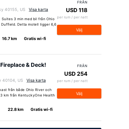
FRÅN
cky 40155, US
Visa karta
USD 118
per rum / per natt
 Suites 3 min med bil från Ohio
 Duffield. Detta motell ligger 6,6
Välj
16.7 km
Gratis wi-fi
Fireplace & Deck!
FRÅN
USD 254
ky 40104, US
Visa karta
per rum / per natt
nkast från både Ohio River och
Välj
9,3 km från KentuckyOne Health
22.8 km
Gratis wi-fi