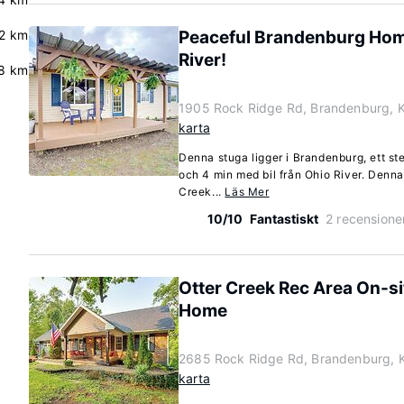
2 km
Peaceful Brandenburg Home
River!
8 km
1905 Rock Ridge Rd, Brandenburg, 
karta
Denna stuga ligger i Brandenburg, ett st
och 4 min med bil från Ohio River. Denna
Creek...
Läs Mer
10/10
Fantastiskt
2 recensione
Otter Creek Rec Area On-si
Home
2685 Rock Ridge Rd, Brandenburg, 
karta