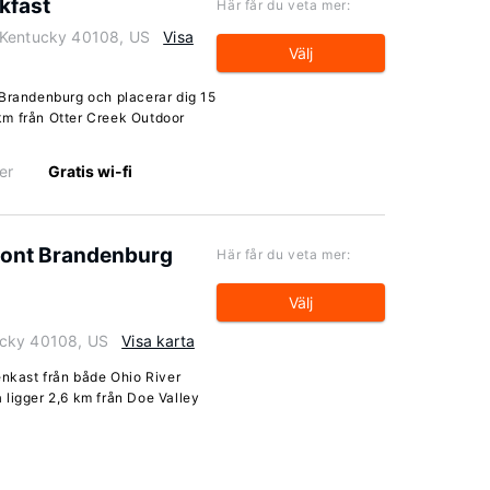
kfast
Här får du veta mer:
 Kentucky 40108, US
Visa
Välj
 Brandenburg och placerar dig 15
km från Otter Creek Outdoor
er
Gratis wi-fi
ront Brandenburg
Här får du veta mer:
Välj
ucky 40108, US
Visa karta
enkast från både Ohio River
 ligger 2,6 km från Doe Valley