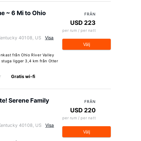
 ~ 6 Mi to Ohio
FRÅN
USD 223
per rum / per natt
Kentucky 40108, US
Visa
Välj
enkast från Ohio River Valley
 stuga ligger 3,4 km från Otter
r
Gratis wi-fi
te! Serene Family
FRÅN
USD 220
per rum / per natt
Kentucky 40108, US
Visa
Välj