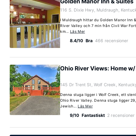
Golden Manor Inn & Suites
116 S. Dixie Hwy, Muldraugh, Kentu
I Muldraugh hittar du Golden Manor Inn &
River Valley och 7 min från Civil War Fort
km...
Läs Mer
8.4/10
Bra
466 recensioner
Ohio River Views: Home w/ 
145 Dr Trent St, Wolf Creek, Kentuc
Denna stuga ligger i Wolf Creek, ett ste
Ohio River Valley. Denna stuga ligger 2
Jewish...
Läs Mer
9/10
Fantastiskt
2 recensioner