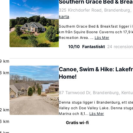
Southern Grace Bed & Brea
325 Kirchdorfer Road, Brandenburg,
karta
Southern Grace Bed & Breakfast ligger i
km från Squire Boone Caverns och 17,9 
Recreation Area. ...
Läs Mer
10/10
Fantastiskt
24 recension
9 km
Canoe, Swim & Hike: Lakef
3 km
Home!
87 Tarnwood Dr, Brandenburg, Kent
Denna stuga ligger i Brandenburg, ett st
Valley och Doe Valley Lake. Denna stuga
2 km
Marina och 8,1...
Läs Mer
6 km
Gratis wi-fi
4 km