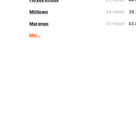
Milltown
34 Hotell
39.
Marengo
30 Hotell
43.
Mer…