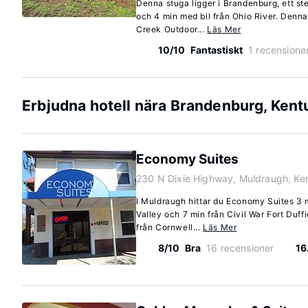
Denna stuga ligger i Brandenburg, ett st
och 4 min med bil från Ohio River. Denna
Creek Outdoor...
Läs Mer
10/10
Fantastiskt
1 recensione
Erbjudna hotell nära Brandenburg, Kent
Economy Suites
230 N Dixie Highway, Muldraugh, Ke
I Muldraugh hittar du Economy Suites 3 m
Valley och 7 min från Civil War Fort Duffi
från Cornwell...
Läs Mer
8/10
Bra
16 recensioner
16