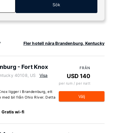
Sök
y
Fler hotell nära Brandenburg, Kentucky
enburg - Fort Knox
FRÅN
entucky 40108, US
Visa
USD 140
per rum / per natt
Knox ligger i Brandenburg, ett
Välj
 med bil från Ohio River. Detta
Gratis wi-fi