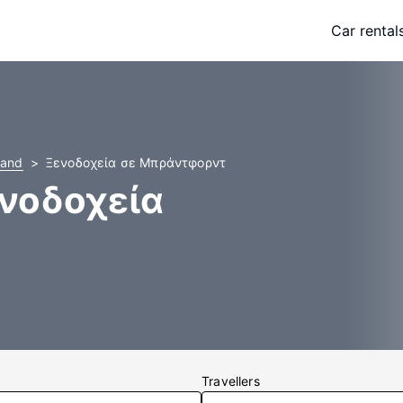
Car rental
land
Ξενοδοχεία σε Μπράντφορντ
νοδοχεία
Travellers