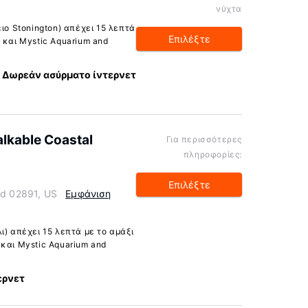
νύχτα
ιο Stonington) απέχει 15 λεπτά
Επιλέξτε
 και Mystic Aquarium and
Δωρεάν ασύρματο ίντερνετ
alkable Coastal
Για περισσότερες
πληροφορίες:
Επιλέξτε
nd 02891, US
Εμφάνιση
ι) απέχει 15 λεπτά με το αμάξι
και Mystic Aquarium and
ερνετ