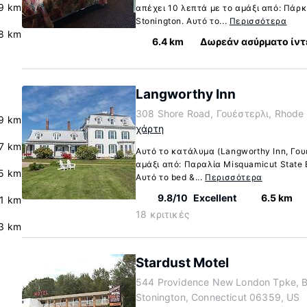
.9 km
απέχει 10 λεπτά με το αμάξι από: Πάρ
Stonington. Αυτό το...
Περισσότερα
8 km
6.4 km
Δωρεάν ασύρματο ίντ
Langworthy Inn
308 Shore Road, Γουέστερλι, Rhode 
9 km
χάρτη
.7 km
Αυτό το κατάλυμα (Langworthy Inn, Γου
αμάξι από: Παραλία Misquamicut State 
5 km
Αυτό το bed &...
Περισσότερα
9.8/10
Excellent
6.5 km
.1 km
18 κριτικές
3 km
Stardust Motel
544 Providence New London Tpke, 
Stonington, Connecticut 06359, US