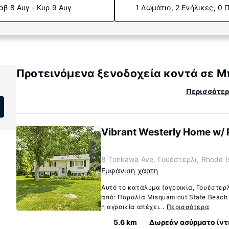
αβ 8 Αυγ - Κυρ 9 Αυγ
1 Δωμάτιο, 2 Ενήλικες, 0 
Προτεινόμενα ξενοδοχεία κοντά σε Μ
Περισσότερ
Vibrant Westerly Home w/ P
8 Tonkawa Ave, Γουέστερλι, Rhode 
Εμφάνιση χάρτη
Αυτό το κατάλυμα (αγροικία, Γουέστερλ
από: Παραλία Misquamicut State Beach
η αγροικία απέχει...
Περισσότερα
5.6 km
Δωρεάν ασύρματο ίντ