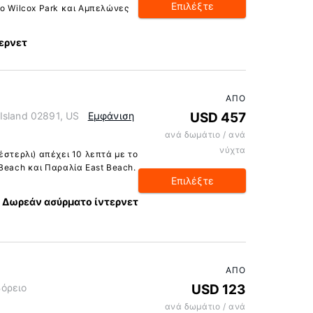
Επιλέξτε
κο Wilcox Park και Αμπελώνες
ερνετ
ΑΠΌ
Island 02891, US
Εμφάνιση
USD 457
ανά δωμάτιο / ανά
νύχτα
έστερλι) απέχει 10 λεπτά με το
Beach και Παραλία East Beach.
Επιλέξτε
Δωρεάν ασύρματο ίντερνετ
ΑΠΌ
Βόρειο
USD 123
ανά δωμάτιο / ανά