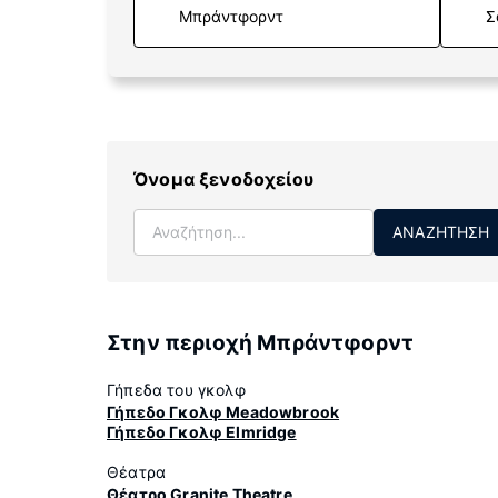
Σ
Όνομα ξενοδοχείου
ΑΝΑΖΉΤΗΣΗ
Στην περιοχή Μπράντφορντ
Γήπεδα του γκολφ
Γήπεδο Γκολφ Meadowbrook
Γήπεδο Γκολφ Elmridge
Θέατρα
Θέατρο Granite Theatre