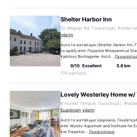
Shelter Harbor Inn
10 Wagner Rd, Γουέστερλι, Rhode Is
χάρτη
Αυτό το κατάλυμα (Shelter Harbor Inn, 
το αμάξι από: Παραλία Misquamicut St
Κράτους Burlingame. Αυτό...
Περισσότε
9/10
Excellent
5.6 km
174 κριτικές
Lovely Westerley Home w/ Y
6 Hunter Terrace, Γουέστερλι, Rhod
Εμφάνιση χάρτη
Αυτό το κατάλυμα (αγροικία, Γουέστερλ
από: Mystic Aquarium and Institute for 
και Παραλία...
Περισσότερα