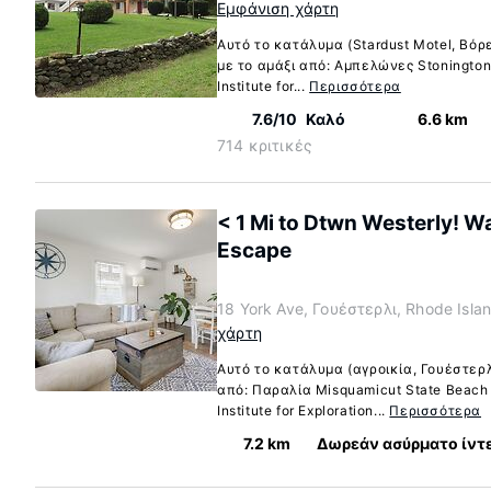
Εμφάνιση χάρτη
Αυτό το κατάλυμα (Stardust Motel, Βόρε
με το αμάξι από: Αμπελώνες Stonington
Institute for...
Περισσότερα
7.6/10
Καλό
6.6 km
714 κριτικές
< 1 Mi to Dtwn Westerly! W
Escape
18 York Ave, Γουέστερλι, Rhode Isla
χάρτη
Αυτό το κατάλυμα (αγροικία, Γουέστερλ
από: Παραλία Misquamicut State Beach 
Institute for Exploration...
Περισσότερα
7.2 km
Δωρεάν ασύρματο ίντ