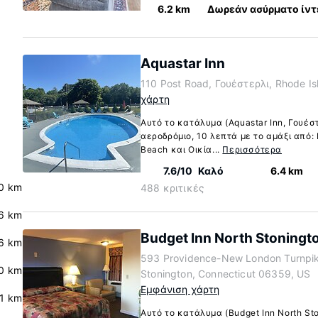
6.2 km
Δωρεάν ασύρματο ίντ
Aquastar Inn
110 Post Road, Γουέστερλι, Rhode I
χάρτη
Αυτό το κατάλυμα (Aquastar Inn, Γουέσ
αεροδρόμιο, 10 λεπτά με το αμάξι από:
Beach και Οικία...
Περισσότερα
7.6/10
Καλό
6.4 km
0 km
488 κριτικές
.6 km
Budget Inn North Stoningt
6 km
593 Providence-New London Turnpik
.0 km
Stonington, Connecticut 06359, US
Εμφάνιση χάρτη
.1 km
Αυτό το κατάλυμα (Budget Inn North Sto