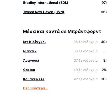
Bradley International (BDL)
97
Tweed New Haven (HVN)
96.
Μέσα και κοντά σε Μπράντφορντ
Ιστ Κιλίνγκλι
35 ξενοδοχεία
49.
Νιάντικ
36 ξενοδοχεία
0
Άσαγουεϊ
37 ξενοδοχεία
3.
Groton
40 ξενοδοχεία
28
Κουάκερ Χιλ
42 ξενοδοχεία
30.
Περισσότερα…