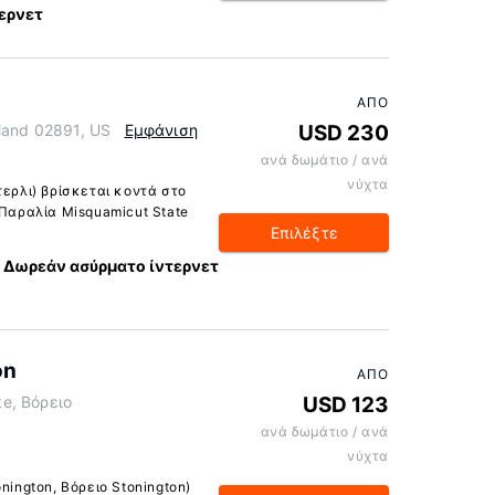
ερνετ
ΑΠΌ
sland 02891, US
Εμφάνιση
USD 230
ανά δωμάτιο / ανά
νύχτα
τερλι) βρίσκεται κοντά στο
 Παραλία Misquamicut State
Επιλέξτε
Δωρεάν ασύρματο ίντερνετ
on
ΑΠΌ
e, Βόρειο
USD 123
ανά δωμάτιο / ανά
νύχτα
nington, Βόρειο Stonington)