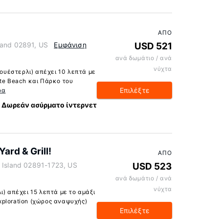
ΑΠΌ
land 02891, US
Εμφάνιση
USD 521
ανά δωμάτιο / ανά
νύχτα
Γουέστερλι) απέχει 10 λεπτά με
ate Beach και Πάρκο του
Επιλέξτε
ρα
Δωρεάν ασύρματο ίντερνετ
ard & Grill!
ΑΠΌ
e Island 02891-1723, US
USD 523
ανά δωμάτιο / ανά
νύχτα
ι) απέχει 15 λεπτά με το αμάξι
Exploration (χώρος αναψυχής)
Επιλέξτε