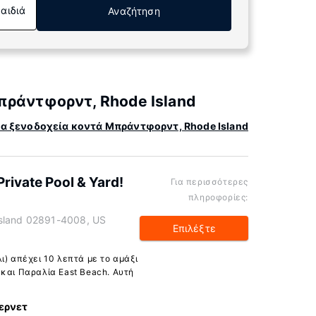
Παιδιά
Αναζήτηση
πράντφορντ, Rhode Island
α ξενοδοχεία κοντά Μπράντφορντ, Rhode Island
rivate Pool & Yard!
Για περισσότερες
πληροφορίες:
Island 02891-4008, US
Επιλέξτε
ι) απέχει 10 λεπτά με το αμάξι
 και Παραλία East Beach. Αυτή
ερνετ