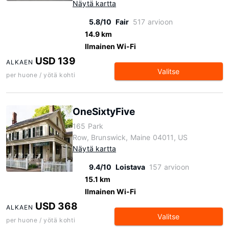
Näytä kartta
5.8/10
Fair
517 arvioon
14.9 km
Ilmainen Wi-Fi
USD 139
ALKAEN
Valitse
per huone / yötä kohti
OneSixtyFive
165 Park
Row, Brunswick, Maine 04011, US
Näytä kartta
9.4/10
Loistava
157 arvioon
15.1 km
Ilmainen Wi-Fi
USD 368
ALKAEN
Valitse
per huone / yötä kohti