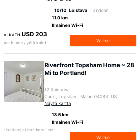
10/10
Loistava
1 arvioon
11.0 km
Ilmainen Wi-Fi
USD 203
ALKAEN
Valitse
per huone / yötä kohti
Riverfront Topsham Home ~ 28
Mi to Portland!
12 Rainbow
Court, Topsham, Maine 04086, US
Näytä kartta
13.5 km
Ilmainen Wi-Fi
Lisätietoja tästä hotellista:
Valitse