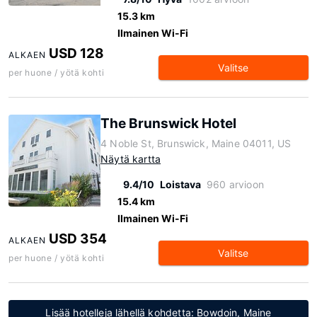
15.3 km
Ilmainen Wi-Fi
USD 128
ALKAEN
Valitse
per huone / yötä kohti
The Brunswick Hotel
4 Noble St, Brunswick, Maine 04011, US
Näytä kartta
9.4/10
Loistava
960 arvioon
15.4 km
Ilmainen Wi-Fi
USD 354
ALKAEN
Valitse
per huone / yötä kohti
Lisää hotelleja lähellä kohdetta: Bowdoin, Maine