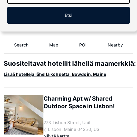
Etsi
Search
Map
POI
Nearby
Suositeltavat hotellit lähellä maamerkkiä
Lisää hotelleja lähellä kohdetta: Bowdoin, Maine
Charming Apt w/ Shared
Outdoor Space in Lisbon!
273 Lisbon Street, Unit
7, Lisbon, Maine 04250, US
Näytä kartta