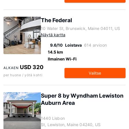
The Federal
10 Water St, Brunswick, Maine 04011, US
Näytä kartta
9.6/10
Loistava
614 arvioon
14.5 km
Ilmainen Wi-Fi
USD 320
ALKAEN
Valitse
per huone / yötä kohti
Super 8 by Wyndham Lewiston
Auburn Area
1440 Lisbon
St, Lewiston, Maine 04240, US