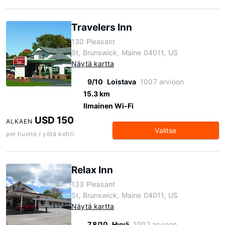
Travelers Inn
130 Pleasant
St, Brunswick, Maine 04011, US
Näytä kartta
9/10
Loistava
1007 arvioon
15.3 km
Ilmainen Wi-Fi
USD 150
ALKAEN
Valitse
per huone / yötä kohti
Relax Inn
133 Pleasant
St, Brunswick, Maine 04011, US
Näytä kartta
7.8/10
Hyvä
1002 arvioon