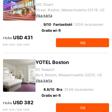
100 Stuart
Street, Boston, Massachusetts 02116, US
Visa karta
9/10
Fantastiskt
1006 recensioner
Gratis wi-fi
USD 431
FRÅN
Välj
per rum / per natt
YOTEL Boston
65 Seaport
Blvd, Boston, Massachusetts 02210, US
Visa karta
8.8/10
Bra
2548 recensioner
Gratis wi-fi
USD 382
FRÅN
Välj
per rum / per natt