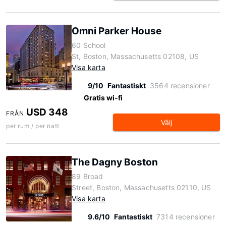
Omni Parker House
60 School
St, Boston, Massachusetts 02108, US
Visa karta
9/10
Fantastiskt
3564 recensioner
Gratis wi-fi
USD 348
FRÅN
Välj
per rum / per natt
The Dagny Boston
89 Broad
Street, Boston, Massachusetts 02110, US
Visa karta
9.6/10
Fantastiskt
7314 recensioner