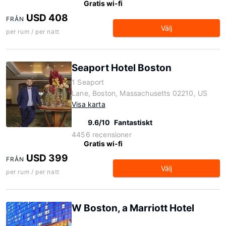
Gratis wi-fi
USD 408
FRÅN
Välj
per rum / per natt
Seaport Hotel Boston
1 Seaport
Lane, Boston, Massachusetts 02210, US
Visa karta
9.6/10
Fantastiskt
4456 recensioner
Gratis wi-fi
USD 399
FRÅN
Välj
per rum / per natt
W Boston, a Marriott Hotel