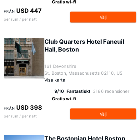
Gratis wi-fi
USD 447
FRÅN
Välj
per rum / per natt
Club Quarters Hotel Faneuil
Hall, Boston
161 Devonshire
St, Boston, Massachusetts 02110, US
Visa karta
9/10
Fantastiskt
3186 recensioner
Gratis wi-fi
USD 398
FRÅN
Välj
per rum / per natt
The Bostonian Hotel Boston