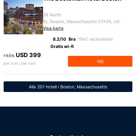
26 North
St, Boston, Massachusetts 02109, US
Visa karta
8.2/10
Bra
1941 recensioner
Gratis wi-fi
USD 399
FRÅN
Välj
per rum / per natt
Alla 201 hotell i Boston, Massachusetts