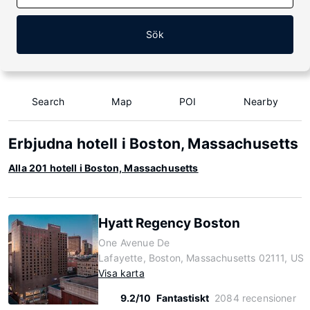
Sök
Search
Map
POI
Nearby
Erbjudna hotell i Boston, Massachusetts
Alla 201 hotell i Boston, Massachusetts
Hyatt Regency Boston
One Avenue De
Lafayette, Boston, Massachusetts 02111, US
Visa karta
9.2/10
Fantastiskt
2084 recensioner