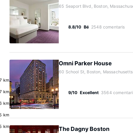
65 Seaport Blvd, Boston, Massachus
8.8/10
Bé
2548 comentaris
Omni Parker House
60 School St, Boston, Massachusett
7 km
.7 km
9/10
Excellent
3564 comentari
6 km
5 km
.5 km
The Dagny Boston