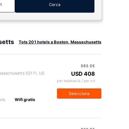
n
Cerca
setts
Tots 201 hotels a Boston, Massachusetts
DES DE
assachusetts 02111, US
USD 408
per habitació / per nit
Selecciona
ris
Wifi gratis