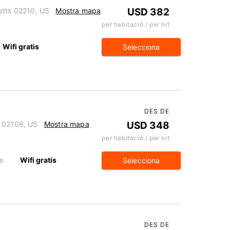
etts 02210, US
Mostra mapa
USD 382
per habitació / per nit
Wifi gratis
Selecciona
DES DE
s 02108, US
Mostra mapa
USD 348
per habitació / per nit
s
Wifi gratis
Selecciona
DES DE