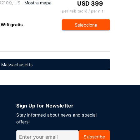
 02109, US
Mostra mapa
USD 399
per habitació / per nit
Wifi gratis
Selecciona
, Massachusetts
Sign Up for Newsletter
Stay informed about news and special
offers!
Subscribe