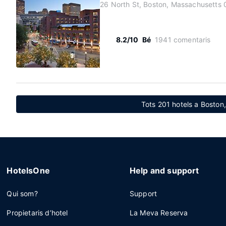
26 North St, Boston, Massachusetts
8.2/10
Bé
1941 comentaris
Tots 201 hotels a Boston
HotelsOne
Help and support
Qui som?
Support
Propietaris d’hotel
La Meva Reserva