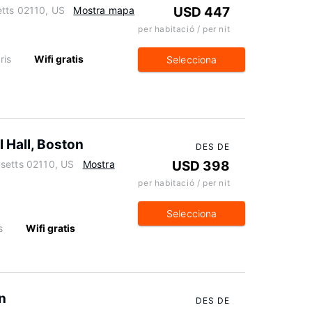
etts 02110, US
Mostra mapa
USD 447
per habitació / per nit
ris
Wifi gratis
Selecciona
 Hall, Boston
DES DE
setts 02110, US
Mostra
USD 398
per habitació / per nit
Selecciona
s
Wifi gratis
n
DES DE