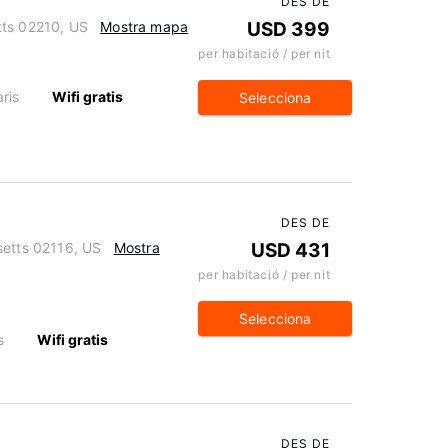
DES DE
tts 02210, US
Mostra mapa
USD 399
per habitació / per nit
ris
Wifi gratis
Selecciona
DES DE
setts 02116, US
Mostra
USD 431
per habitació / per nit
Selecciona
s
Wifi gratis
DES DE