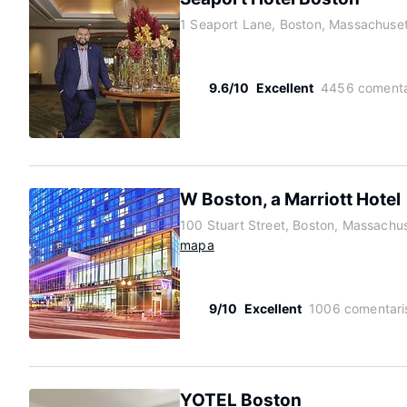
1 Seaport Lane, Boston, Massachuse
9.6/10
Excellent
4456 comenta
W Boston, a Marriott Hotel
100 Stuart Street, Boston, Massachu
mapa
9/10
Excellent
1006 comentari
YOTEL Boston