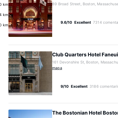
89 Broad Street, Boston, Massachus
.0 km
4 km
9.6/10
Excellent
7314 comenta
0 km
Club Quarters Hotel Faneuil
161 Devonshire St, Boston, Massachu
mapa
9/10
Excellent
3186 comentari
The Bostonian Hotel Bosto