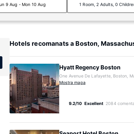
un 9 Aug - Mon 10 Aug
1 Room, 2 Adults, 0 Childre
Hotels recomanats a Boston, Massachu
Hyatt Regency Boston
One Avenue De Lafayette, Boston, M
Mostra mapa
9.2/10
Excellent
2084 comenta
Seaport Hotel Boston