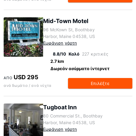
Mid-Town Motel
96 McKown St, Boothbay
Harbor, Maine 04538, US
Εμφάνιση χάρτη
8.8/10
Καλό
227 κριτικές
2.7 km
Δωρεάν ασύρματο ίντερνετ
USD 295
ΑΠΌ
Επιλέξτε
ανά δωμάτιο / ανά νύχτα
Tugboat Inn
80 Commercial St., Boothbay
Harbor, Maine 04538, US
Εμφάνιση χάρτη