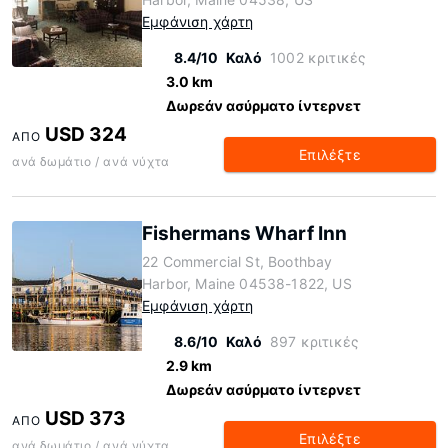
Εμφάνιση χάρτη
8.4/10
Καλό
1002 κριτικές
3.0 km
Δωρεάν ασύρματο ίντερνετ
USD 324
ΑΠΌ
Επιλέξτε
ανά δωμάτιο / ανά νύχτα
Fishermans Wharf Inn
22 Commercial St, Boothbay
Harbor, Maine 04538-1822, US
Εμφάνιση χάρτη
8.6/10
Καλό
897 κριτικές
2.9 km
Δωρεάν ασύρματο ίντερνετ
USD 373
ΑΠΌ
Επιλέξτε
ανά δωμάτιο / ανά νύχτα