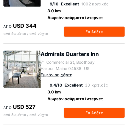
9/10
Excellent
1002 κριτικές
3.0 km
Δωρεάν ασύρματο ίντερνετ
USD 344
ΑΠΌ
Επιλέξτε
ανά δωμάτιο / ανά νύχτα
Admirals Quarters Inn
71 Commercial St, Boothbay
Harbor, Maine 04538, US
Εμφάνιση χάρτη
9.4/10
Excellent
30 κριτικές
3.0 km
Δωρεάν ασύρματο ίντερνετ
USD 527
ΑΠΌ
Επιλέξτε
ανά δωμάτιο / ανά νύχτα