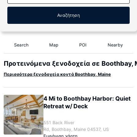
Αναζήτηση
Search
Map
POI
Nearby
Προτεινόμενα ξενοδοχεία σε Boothbay, 
Περισσότερα ξενοδοχεία κοντά Boothbay, Maine
4 Mi to Boothbay Harbor: Quiet
Retreat w/ Deck
551 Back River
Rd, Boothbay, Maine 04537, US
Εμφάνιση χάρτη