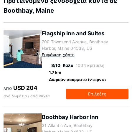
Προτεινόμενα ξενοδοχεία κοντά σε
Boothbay, Maine
Flagship Inn and Suites
200 Townsend Avenue, Boothbay
Harbor, Maine 04538, US
Εμφάνιση χάρτη
8/10
Καλό
1004 κριτικές
1.7 km
Δωρεάν ασύρματο ίντερνετ
USD 204
ΑΠΌ
Επιλέξτε
ανά δωμάτιο / ανά νύχτα
Boothbay Harbor Inn
31 Atlantic Ave, Boothbay
Harbor, Maine 04538, US