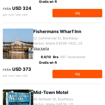
Gratis wi-fi
USD 324
FRÅN
Välj
per rum / per natt
Fishermans Wharf Inn
22 Commercial St, Boothbay
Harbor, Maine 04538-1822, US
Visa karta
8.6/10
Bra
897 recensioner
Gratis wi-fi
USD 373
FRÅN
Välj
per rum / per natt
Mid-Town Motel
96 McKown St, Boothbay
Harbor, Maine 04538, US