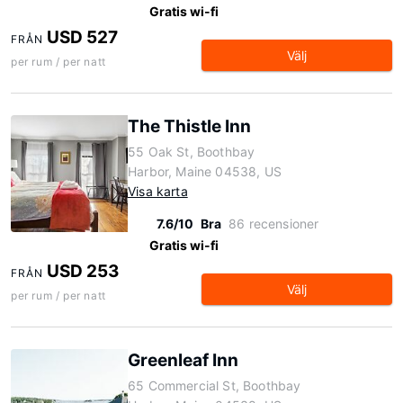
Gratis wi-fi
USD 527
FRÅN
Välj
per rum / per natt
The Thistle Inn
55 Oak St, Boothbay
Harbor, Maine 04538, US
Visa karta
7.6/10
Bra
86 recensioner
Gratis wi-fi
USD 253
FRÅN
Välj
per rum / per natt
Greenleaf Inn
65 Commercial St, Boothbay