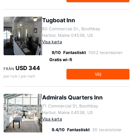
Tugboat Inn
80 Commercial St., Boothbay
Harbor, Maine 04538, US
Visa karta
9/10
Fantastiskt
1002 recensioner
Gratis wi-fi
USD 344
FRÅN
Välj
per rum / per natt
Admirals Quarters Inn
71 Commercial St, Boothbay
Harbor, Maine 04538, US
Visa karta
9.4/10
Fantastiskt
30 recensioner