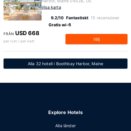
Harbor, Maine 04538, US
Visa karta
9.2/10
Fantastiskt
15 recensioner
Gratis wi-fi
USD 668
FRÅN
Välj
per rum / per natt
Alla 32 hotell i Boothbay Harbor, Maine
Explore Hotels
Alla länder