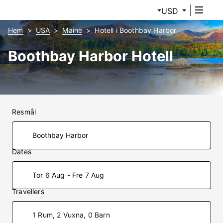
USD
Hem
USA
Maine
Hotell i Boothbay Harbor
Boothbay Harbor Hotell
Resmål
Dates
Tor 6 Aug - Fre 7 Aug
Travellers
1 Rum, 2 Vuxna, 0 Barn