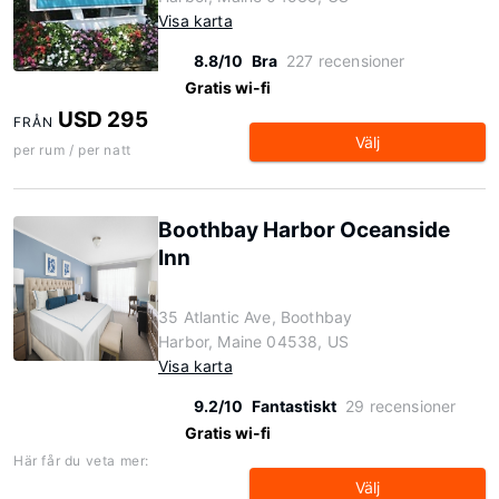
Visa karta
8.8/10
Bra
227 recensioner
Gratis wi-fi
USD 295
FRÅN
Välj
per rum / per natt
Boothbay Harbor Oceanside
Inn
35 Atlantic Ave, Boothbay
Harbor, Maine 04538, US
Visa karta
9.2/10
Fantastiskt
29 recensioner
Gratis wi-fi
Här får du veta mer:
Välj