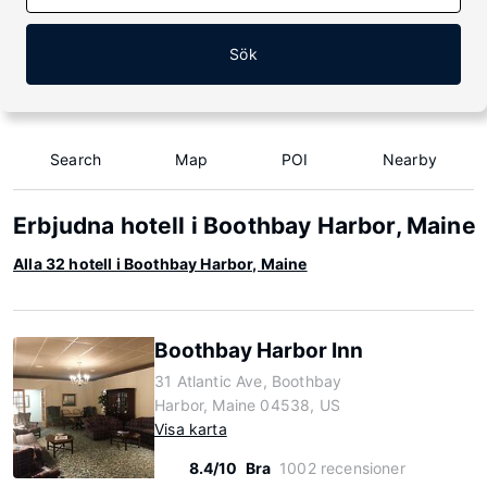
Sök
Search
Map
POI
Nearby
Erbjudna hotell i Boothbay Harbor, Maine
Alla 32 hotell i Boothbay Harbor, Maine
Boothbay Harbor Inn
31 Atlantic Ave, Boothbay
Harbor, Maine 04538, US
Visa karta
8.4/10
Bra
1002 recensioner