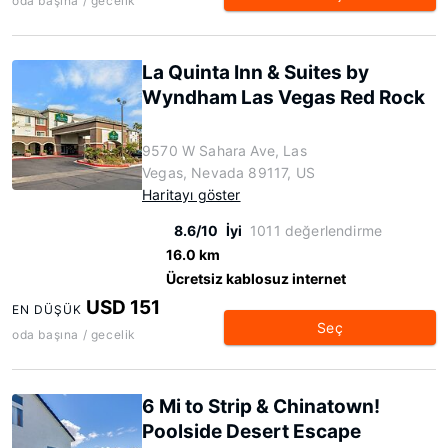
oda başına / gecelik
La Quinta Inn & Suites by
Wyndham Las Vegas Red Rock
9570 W Sahara Ave, Las
Vegas, Nevada 89117, US
Haritayı göster
8.6/10
İyi
1011 değerlendirme
16.0 km
Ücretsiz kablosuz internet
USD 151
EN DÜŞÜK
Seç
oda başına / gecelik
6 Mi to Strip & Chinatown!
Poolside Desert Escape