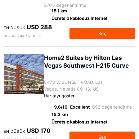
2705 değerlendirme
15.1 km
Ücretsiz kablosuz internet
USD 288
EN DÜŞÜK
Seç
oda başına / gecelik
Home2 Suites by Hilton Las
Vegas Southwest I-215 Curve
8470 W SUNSET ROAD, Las
Vegas, Nevada 89113, US
Haritayı göster
9.6/10
Excellent
692 değerlendirme
15.3 km
Ücretsiz kablosuz internet
USD 170
EN DÜŞÜK
Seç