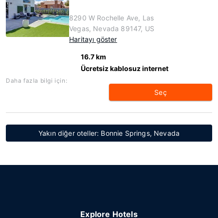
8290 W Rochelle Ave, Las
Vegas, Nevada 89147, US
Haritayı göster
16.7 km
Ücretsiz kablosuz internet
Daha fazla bilgi için:
Seç
Yakın diğer oteller: Bonnie Springs, Nevada
Explore Hotels