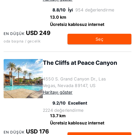
8.8/10
İyi
954 değerlendirme
13.0 km
Ücretsiz kablosuz internet
USD 249
EN DÜŞÜK
Seç
oda başına / gecelik
The Cliffs at Peace Canyon
4550 S. Grand Canyon Dr., Las
Vegas, Nevada 89147, US
Haritayı göster
9.2/10
Excellent
2224 değerlendirme
13.7 km
Ücretsiz kablosuz internet
USD 176
EN DÜŞÜK