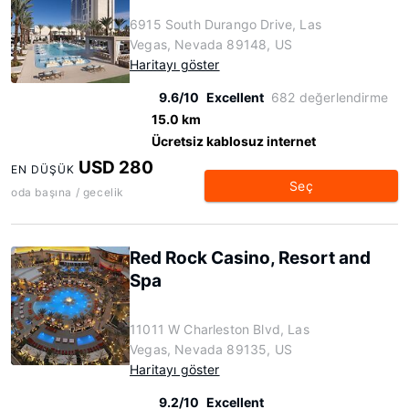
6915 South Durango Drive, Las
Vegas, Nevada 89148, US
Haritayı göster
9.6/10
Excellent
682 değerlendirme
15.0 km
Ücretsiz kablosuz internet
USD 280
EN DÜŞÜK
Seç
oda başına / gecelik
Red Rock Casino, Resort and
Spa
11011 W Charleston Blvd, Las
Vegas, Nevada 89135, US
Haritayı göster
9.2/10
Excellent