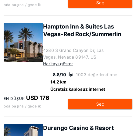
Seç
oda başına / gecelik
Hampton Inn & Suites Las
Vegas-Red Rock/Summerlin
4280 S Grand Canyon Dr, Las
Vegas, Nevada 89147, US
Haritayı göster
8.8/10
İyi
1003 değerlendirme
14.2 km
Ücretsiz kablosuz internet
USD 176
EN DÜŞÜK
Seç
oda başına / gecelik
Durango Casino & Resort