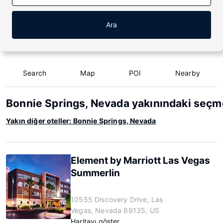
Ara
Search
Map
POI
Nearby
Bonnie Springs, Nevada yakınındaki seçme
Yakın diğer oteller: Bonnie Springs, Nevada
Element by Marriott Las Vegas
Summerlin
10555 Discovery Drive, Las
Vegas, Nevada 89135, US
Haritayı göster