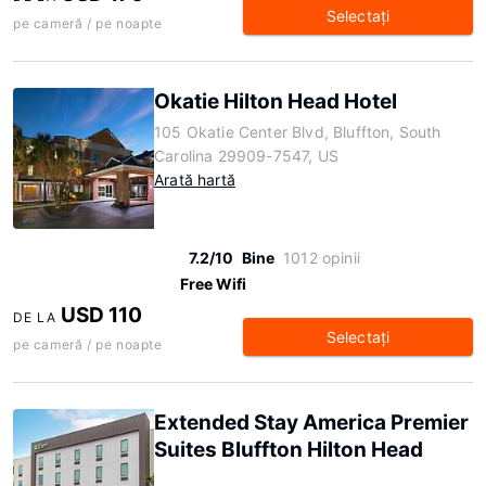
Selectaţi
pe cameră / pe noapte
Okatie Hilton Head Hotel
105 Okatie Center Blvd, Bluffton, South
Carolina 29909-7547, US
Arată hartă
7.2/10
Bine
1012 opinii
Free Wifi
USD 110
DE LA
Selectaţi
pe cameră / pe noapte
Extended Stay America Premier
Suites Bluffton Hilton Head