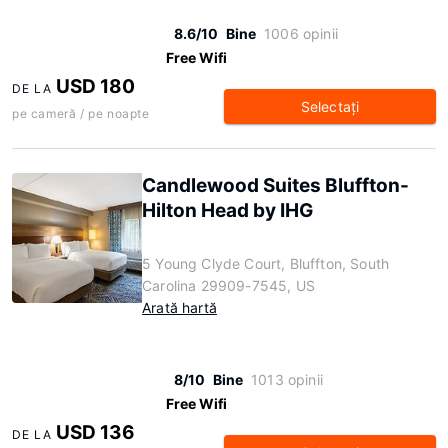
8.6/10
Bine
1006 opinii
Free Wifi
USD 180
DE LA
Selectaţi
pe cameră / pe noapte
Candlewood Suites Bluffton-
Hilton Head by IHG
5 Young Clyde Court, Bluffton, South
Carolina 29909-7545, US
Arată hartă
8/10
Bine
1013 opinii
Free Wifi
USD 136
DE LA