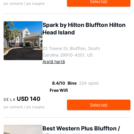
Selectaţi
pe cameră / pe noapte
Spark by Hilton Bluffton Hilton
Head Island
23 Towne Dr, Bluffton, South
Carolina 29910-4201, US
Arată hartă
8.4/10
Bine
234 opinii
Free Wifi
USD 140
DE LA
Selectaţi
pe cameră / pe noapte
Best Western Plus Bluffton /