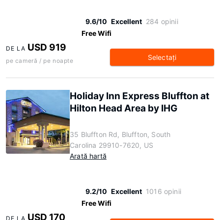
9.6/10
Excellent
284 opinii
Free Wifi
USD 919
DE LA
Selectaţi
pe cameră / pe noapte
Holiday Inn Express Bluffton at
Hilton Head Area by IHG
35 Bluffton Rd, Bluffton, South
Carolina 29910-7620, US
Arată hartă
9.2/10
Excellent
1016 opinii
Free Wifi
USD 170
DE LA