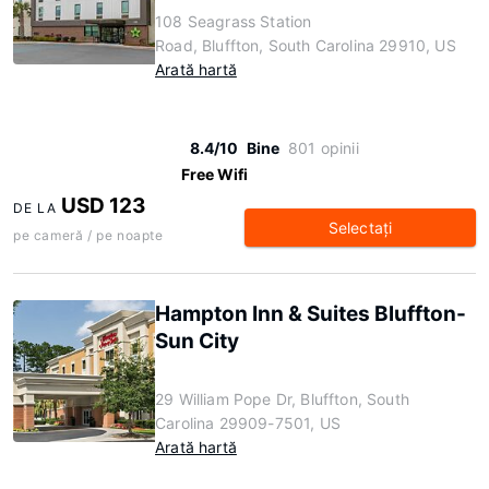
108 Seagrass Station
Road, Bluffton, South Carolina 29910, US
Arată hartă
8.4/10
Bine
801 opinii
Free Wifi
USD 123
DE LA
Selectaţi
pe cameră / pe noapte
Hampton Inn & Suites Bluffton-
Sun City
29 William Pope Dr, Bluffton, South
Carolina 29909-7501, US
Arată hartă