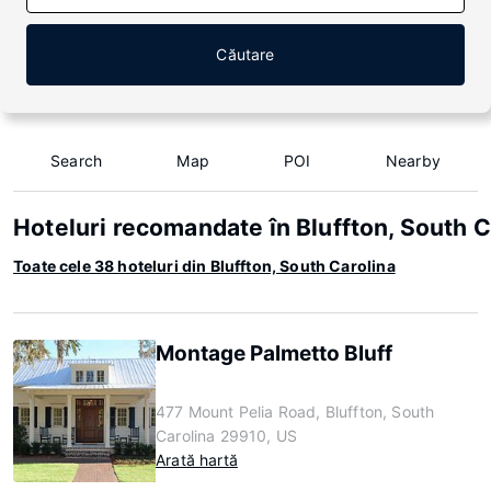
Căutare
Search
Map
POI
Nearby
Hoteluri recomandate în Bluffton, South C
Toate cele 38 hoteluri din Bluffton, South Carolina
Montage Palmetto Bluff
477 Mount Pelia Road, Bluffton, South
Carolina 29910, US
Arată hartă