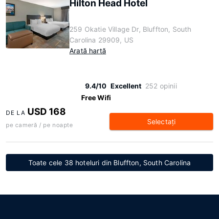
Hilton Head Hotel
259 Okatie Village Dr, Bluffton, South
Carolina 29909, US
Arată hartă
9.4/10
Excellent
252 opinii
Free Wifi
USD 168
DE LA
Selectaţi
pe cameră / pe noapte
Toate cele 38 hoteluri din Bluffton, South Carolina