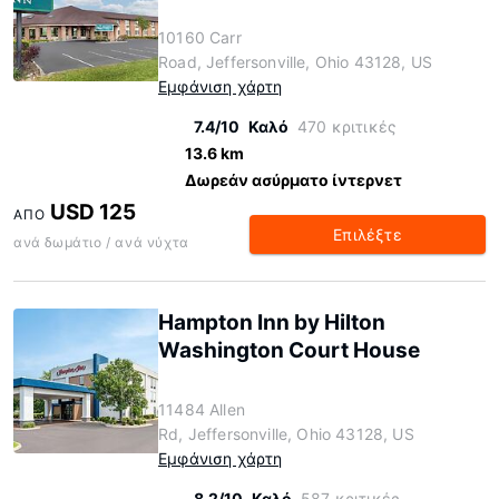
10160 Carr
Road, Jeffersonville, Ohio 43128, US
Εμφάνιση χάρτη
7.4/10
Καλό
470 κριτικές
13.6 km
Δωρεάν ασύρματο ίντερνετ
USD 125
ΑΠΌ
Επιλέξτε
ανά δωμάτιο / ανά νύχτα
Hampton Inn by Hilton
Washington Court House
11484 Allen
Rd, Jeffersonville, Ohio 43128, US
Εμφάνιση χάρτη
8.2/10
Καλό
587 κριτικές