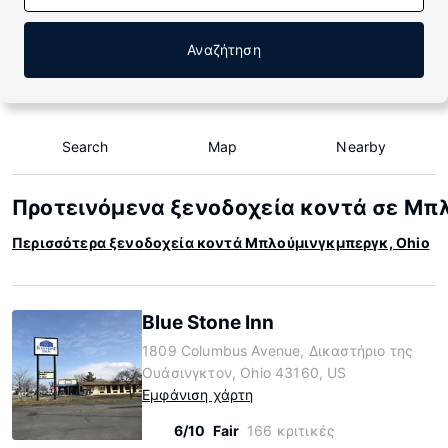
Αναζήτηση
Search
Map
Nearby
Προτεινόμενα ξενοδοχεία κοντά σε Μπλ
Περισσότερα ξενοδοχεία κοντά Μπλούμινγκμπεργκ, Ohio
Blue Stone Inn
1809 Columbus Avenue, Δικαστήριο της
Ουάσινγκτον, Ohio 43160, US
Εμφάνιση χάρτη
6/10
Fair
166 κριτικές