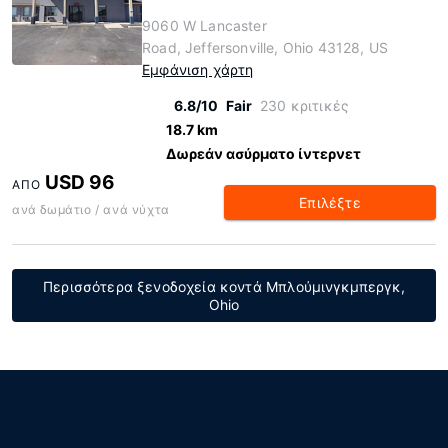
9060 W Lancaster
Road, Jeffersonville, Ohio 43128, US
Εμφάνιση χάρτη
6.8/10
Fair
230 κριτικές
18.7 km
Δωρεάν ασύρματο ίντερνετ
USD 96
ΑΠΌ
Επιλέξτε
ανά δωμάτιο / ανά νύχτα
Περισσότερα ξενοδοχεία κοντά Μπλούμινγκμπεργκ,
Ohio