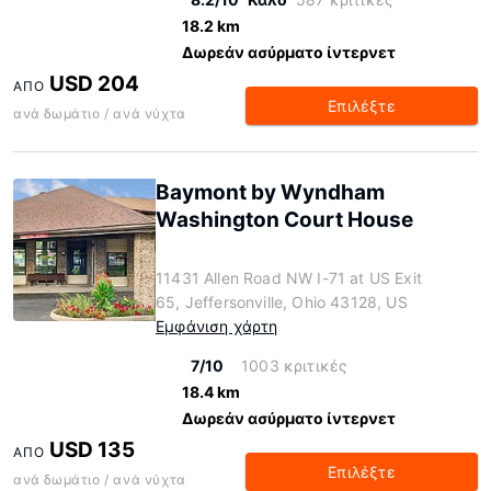
18.2 km
Δωρεάν ασύρματο ίντερνετ
USD 204
ΑΠΌ
Επιλέξτε
ανά δωμάτιο / ανά νύχτα
Baymont by Wyndham
Washington Court House
11431 Allen Road NW I-71 at US Exit
65, Jeffersonville, Ohio 43128, US
Εμφάνιση χάρτη
7/10
1003 κριτικές
18.4 km
Δωρεάν ασύρματο ίντερνετ
USD 135
ΑΠΌ
Επιλέξτε
ανά δωμάτιο / ανά νύχτα