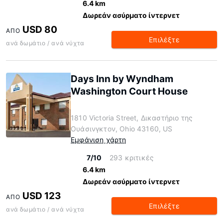
6.4 km
Δωρεάν ασύρματο ίντερνετ
USD 80
ΑΠΌ
Επιλέξτε
ανά δωμάτιο / ανά νύχτα
Days Inn by Wyndham
Washington Court House
1810 Victoria Street, Δικαστήριο της
Ουάσινγκτον, Ohio 43160, US
Εμφάνιση χάρτη
7/10
293 κριτικές
6.4 km
Δωρεάν ασύρματο ίντερνετ
USD 123
ΑΠΌ
Επιλέξτε
ανά δωμάτιο / ανά νύχτα