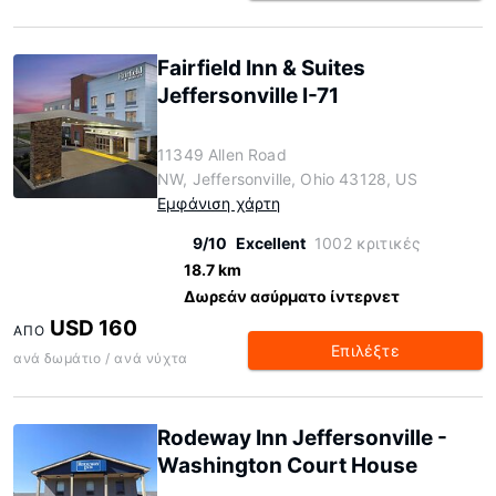
Fairfield Inn & Suites
Jeffersonville I-71
11349 Allen Road
NW, Jeffersonville, Ohio 43128, US
Εμφάνιση χάρτη
9/10
Excellent
1002 κριτικές
18.7 km
Δωρεάν ασύρματο ίντερνετ
USD 160
ΑΠΌ
Επιλέξτε
ανά δωμάτιο / ανά νύχτα
Rodeway Inn Jeffersonville -
Washington Court House