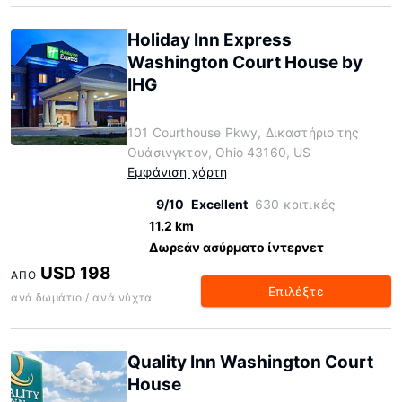
Holiday Inn Express
Washington Court House by
IHG
101 Courthouse Pkwy, Δικαστήριο της
Ουάσινγκτον, Ohio 43160, US
Εμφάνιση χάρτη
9/10
Excellent
630 κριτικές
11.2 km
Δωρεάν ασύρματο ίντερνετ
USD 198
ΑΠΌ
Επιλέξτε
ανά δωμάτιο / ανά νύχτα
Quality Inn Washington Court
House