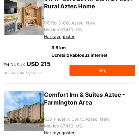
Rural Aztec Home
96 Rd 3100, Aztec, New
Mexico 87410, US
Haritayı göster
9.8 km
Ücretsiz kablosuz internet
USD 215
EN DÜŞÜK
Seç
oda başına / gecelik
Comfort Inn & Suites Aztec -
Farmington Area
623 Phoenix Court, Aztec, New
Mexico 87410, US
Haritayı göster