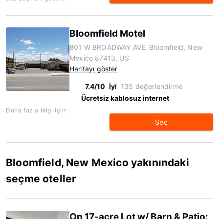
Bloomfield Motel
801 W BROADWAY AVE, Bloomfield, New
Mexico 87413, US
Haritayı göster
7.4/10
İyi
135 değerlendirme
Ücretsiz kablosuz internet
Daha fazla bilgi için:
Seç
Bloomfield, New Mexico yakınındaki
seçme oteller
On 17-acre Lot w/ Barn & Patio: