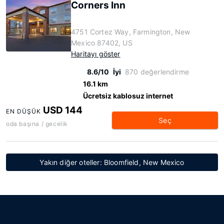
Corners Inn
4751 Cortez Way, Farmington, New
Mexico 87402, US
Haritayı göster
8.6/10
İyi
870 değerlendirme
16.1 km
Ücretsiz kablosuz internet
USD 144
EN DÜŞÜK
Seç
oda başına / gecelik
Yakın diğer oteller: Bloomfield, New Mexico