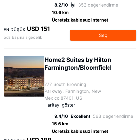
8.2/10
İyi
352 değerlendirme
10.6 km
Ücretsiz kablosuz internet
USD 151
EN DÜŞÜK
Seç
oda başına / gecelik
Home2 Suites by Hilton
Farmington/Bloomfield
777 South Browning
Parkway, Farmington, New
Mexico 87401, US
Haritayı göster
9.4/10
Excellent
563 değerlendirme
15.6 km
Ücretsiz kablosuz internet