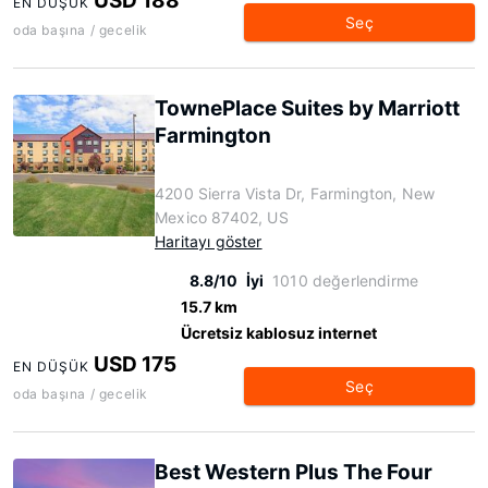
USD 188
EN DÜŞÜK
Seç
oda başına / gecelik
TownePlace Suites by Marriott
Farmington
4200 Sierra Vista Dr, Farmington, New
Mexico 87402, US
Haritayı göster
8.8/10
İyi
1010 değerlendirme
15.7 km
Ücretsiz kablosuz internet
USD 175
EN DÜŞÜK
Seç
oda başına / gecelik
Best Western Plus The Four