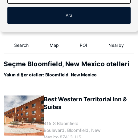
Ara
Search
Map
POI
Nearby
Seçme Bloomfield, New Mexico otelleri
Yakın diğer oteller: Bloomfield, New Mexico
Best Western Territorial Inn &
Suites
415 S Bloomfield
Boulevard, Bloomfield, New
Mexico 87413, US