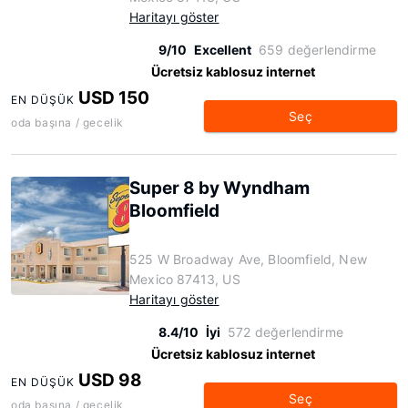
Haritayı göster
9/10
Excellent
659 değerlendirme
Ücretsiz kablosuz internet
USD 150
EN DÜŞÜK
Seç
oda başına / gecelik
Super 8 by Wyndham
Bloomfield
525 W Broadway Ave, Bloomfield, New
Mexico 87413, US
Haritayı göster
8.4/10
İyi
572 değerlendirme
Ücretsiz kablosuz internet
USD 98
EN DÜŞÜK
Seç
oda başına / gecelik