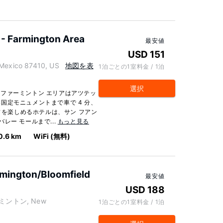
 - Farmington Area
最安値
USD 151
exico 87410, US
地図を表
1泊ごとの1室料金 / 1泊
選択
- ファーミントン エリアはアツテッ
国定モニュメントまで車で 4 分、
ルフを楽しめるホテルは、サン フアン
バレー モールまで...
もっと見る
0.6 km
WiFi (無料)
rmington/Bloomfield
最安値
USD 188
ァーミントン, New
1泊ごとの1室料金 / 1泊