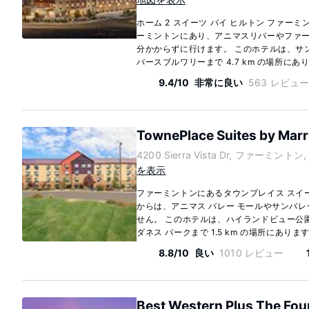
ホーム 2 スイーツ バイ ヒルトン ファーミ
ーミントンにあり、アニマスリバーやファー
分かからずに行けます。 このホテルは、サンフ
バースブルワリーまで 4.7 km の場所にありま
9.4/10
非常に良い
563 レビュ
TownePlace Suites by Marr
4200 Sierra Vista Dr, ファーミントン, 
を表示
ファーミントンにあるタウンプレイス スイー
からは、アニマス バレー モールやサンバレ
せん。 このホテルは、ハイランドビュー公園ま
ダネス パークまで 1.5 km の場所にあります。
8.8/10
良い
1010 レビュー
Best Western Plus The Fou