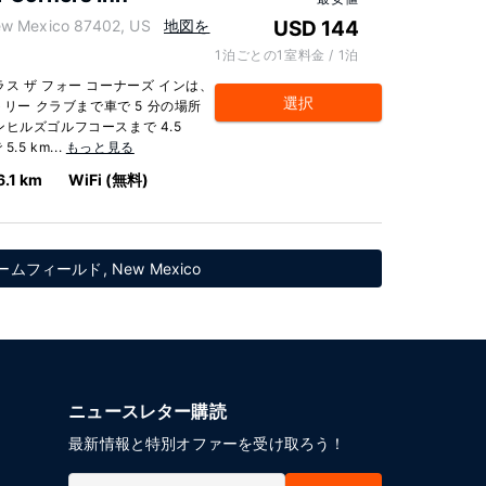
 Mexico 87402, US
地図を
USD 144
1泊ごとの1室料金 / 1泊
ス ザ フォー コーナーズ インは、
選択
トリー クラブまで車で 5 分の場所
ヒルズゴルフコースまで 4.5
5 km...
もっと見る
6.1 km
WiFi (無料)
ィールド, New Mexico
ニュースレター購読
最新情報と特別オファーを受け取ろう！