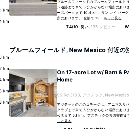
ブルームフィールドのブルームフィールド 
ン遺跡まで車で 5 分かからない場所にあり
.1 km
ーズパークまで 10.4 km、サン レイ パーク 
所にあります。 全部で 19...
もっと見る
.4 km
7.4/10
良い
135 レビュー
W
ブルームフィールド, New Mexico 付近
.6 km
7 km
On 17-acre Lot w/ Barn & Pa
Home
.4 km
.8 km
96 Rd 3100, アツテック, New Mexico 
8 km
アツテックのこのコテージは、アニマスリ
クラブまで車で 5 分かからない場所にあり
公園まで 5.1 km、アステック公共図書館まで 
っと見る