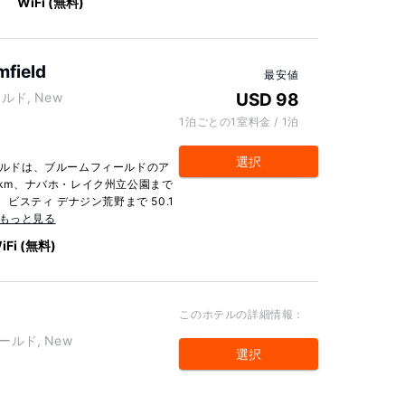
WiFi (無料)
field
最安値
ールド, New
USD 98
1泊ごとの1室料金 / 1泊
選択
ィールドは、ブルームフィールドのア
 km、ナバホ・レイク州立公園まで
、ビスティ デナジン荒野まで 50.1
もっと見る
iFi (無料)
このホテルの詳細情報：
ィールド, New
選択