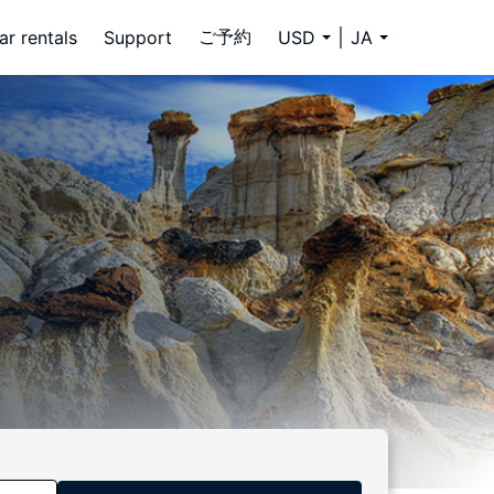
ご予約
ar rentals
Support
USD
JA