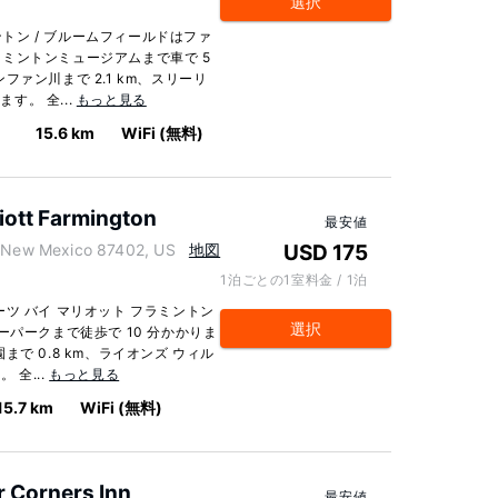
選択
ントン / ブルームフィールドはファ
ミントンミュージアムまで車で 5
ァン川まで 2.1 km、スリーリ
す。 全...
もっと見る
ー
15.6 km
WiFi (無料)
iott Farmington
最安値
New Mexico 87402, US
地図
USD 175
1泊ごとの1室料金 / 1泊
ツ バイ マリオット フラミントン
選択
ーパークまで徒歩で 10 分かかりま
で 0.8 km、ライオンズ ウィル
 全...
もっと見る
15.7 km
WiFi (無料)
r Corners Inn
最安値