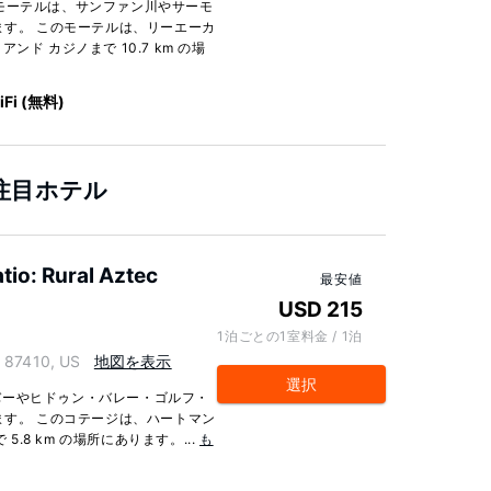
モーテルは、サンファン川やサーモ
ます。 このモーテルは、リーエーカ
アンド カジノまで 10.7 km の場
iFi (無料)
の注目ホテル
tio: Rural Aztec
最安値
USD 215
1泊ごとの1室料金 / 1泊
87410, US
地図を表示
選択
バーやヒドゥン・バレー・ゴルフ・
ます。 このコテージは、ハートマン
5.8 km の場所にあります。...
も