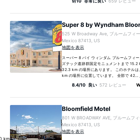
9/10
非常に良い
659 レビュー
Super 8 by Wyndham Bloom
525 W Broadway Ave, ブルームフィ
Mexico 87413, US
地図を表示
スーパー 8 バイ ウィンダム ブルームフ
ズテック遺跡群国定モニュメントまで 15.2
32.3 km の場所にあります。 このホテルは
km の場所に位置しています。 全部で 42...
8.4/10
良い
572 レビュー
W
Bloomfield Motel
801 W BROADWAY AVE, ブルームフ
Mexico 87413, US
地図を表示
0 km