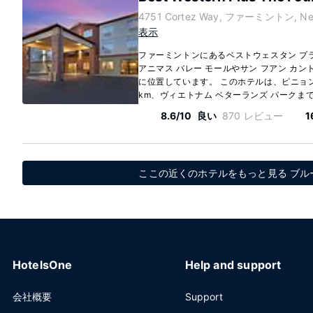
4751 Cortez Way, ファーミントン, New
表示
ファーミントンにあるベストウェスタン プラ
アニマス バレー モールやサン フアン カン
に位置しています。 このホテルは、ピニョン
km、ヴィエトナム ベターランズ パークまで 5.
8.6/10
良い
870 レビュー
1
ここの近くのホテルをもっと見る ブルームフ
HotelsOne
Help and support
会社概要
Support