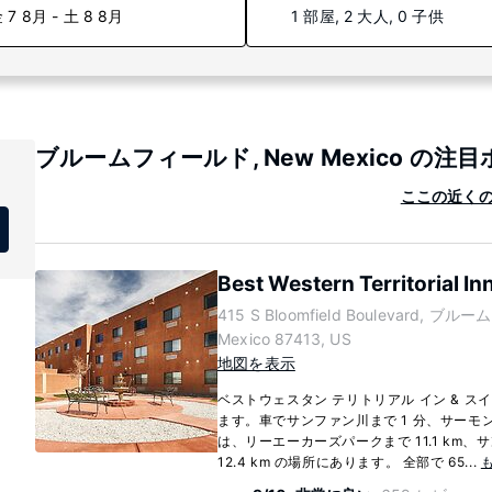
 7 8月 - 土 8 8月
1 部屋, 2 大人, 0 子供
ブルームフィールド, New Mexico の注
ここの近くのホ
Best Western Territorial In
415 S Bloomfield Boulevard, ブ
Mexico 87413, US
地図を表示
ベストウェスタン テリトリアル イン & 
ます。車でサンファン川まで 1 分、サーモン
は、リーエーカーズパークまで 11.1 km、
12.4 km の場所にあります。 全部で 65...