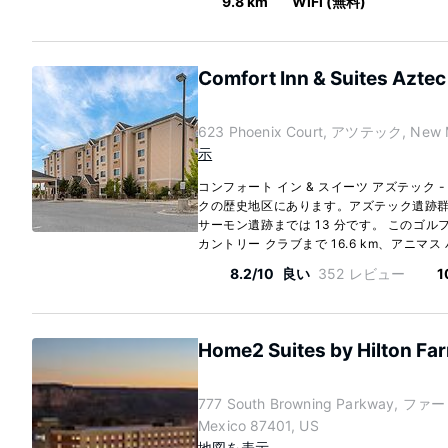
9.8 km
WiFi (無料)
Comfort Inn & Suites Aztec
623 Phoenix Court, アツテック, New M
示
コンフォート イン & スイーツ アズテック 
クの歴史地区にあります。アズテック遺跡群
サーモン遺跡までは 13 分です。 このゴ
カントリー クラブまで 16.6 km、アニマス 
8.2/10
良い
352 レビュー
1
Home2 Suites by Hilton Fa
777 South Browning Parkway, フ
Mexico 87401, US
地図を表示