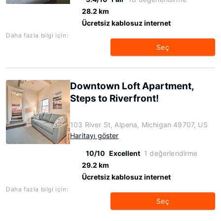
28.2 km
Ücretsiz kablosuz internet
Daha fazla bilgi için:
Seç
Downtown Loft Apartment,
Steps to Riverfront!
103 River St, Alpena, Michigan 49707, US
Haritayı göster
10/10
Excellent
1 değerlendirme
29.2 km
Ücretsiz kablosuz internet
Daha fazla bilgi için:
Seç