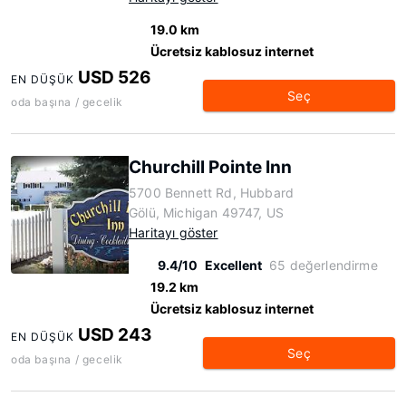
19.0 km
Ücretsiz kablosuz internet
USD 526
EN DÜŞÜK
Seç
oda başına / gecelik
Churchill Pointe Inn
5700 Bennett Rd, Hubbard
Gölü, Michigan 49747, US
Haritayı göster
9.4/10
Excellent
65 değerlendirme
19.2 km
Ücretsiz kablosuz internet
USD 243
EN DÜŞÜK
Seç
oda başına / gecelik