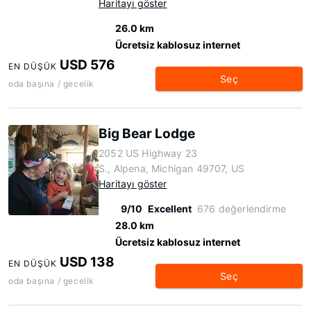
Haritayı göster
26.0 km
Ücretsiz kablosuz internet
USD 576
EN DÜŞÜK
Seç
oda başına / gecelik
Big Bear Lodge
2052 US Highway 23
S., Alpena, Michigan 49707, US
Haritayı göster
9/10
Excellent
676 değerlendirme
28.0 km
Ücretsiz kablosuz internet
USD 138
EN DÜŞÜK
Seç
oda başına / gecelik