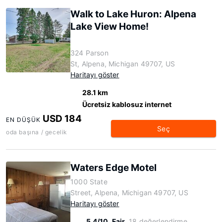
Walk to Lake Huron: Alpena
Lake View Home!
324 Parson
St, Alpena, Michigan 49707, US
Haritayı göster
28.1 km
Ücretsiz kablosuz internet
USD 184
EN DÜŞÜK
Seç
oda başına / gecelik
Waters Edge Motel
1000 State
Street, Alpena, Michigan 49707, US
Haritayı göster
5.4/10
Fair
18 değerlendirme