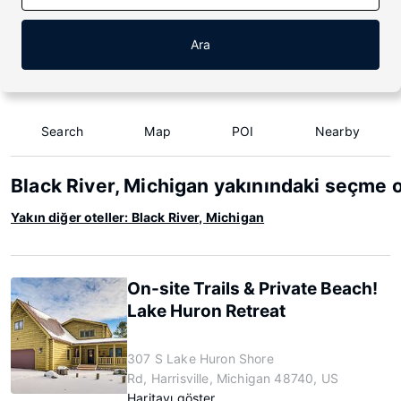
Ara
Search
Map
POI
Nearby
Black River, Michigan yakınındaki seçme o
Yakın diğer oteller: Black River, Michigan
On-site Trails & Private Beach!
Lake Huron Retreat
307 S Lake Huron Shore
Rd, Harrisville, Michigan 48740, US
Haritayı göster