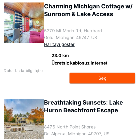
Charming Michigan Cottage w/
Sunroom & Lake Access
5279 Mt Maria Rd, Hubbard
Gölü, Michigan 49747, US
Haritayı göster
23.0 km
Ücretsiz kablosuz internet
Daha fazla bilgi için:
Seç
Breathtaking Sunsets: Lake
Huron Beachfront Escape
8476 North Point Shores
Dr, Alpena, Michigan 49707, US