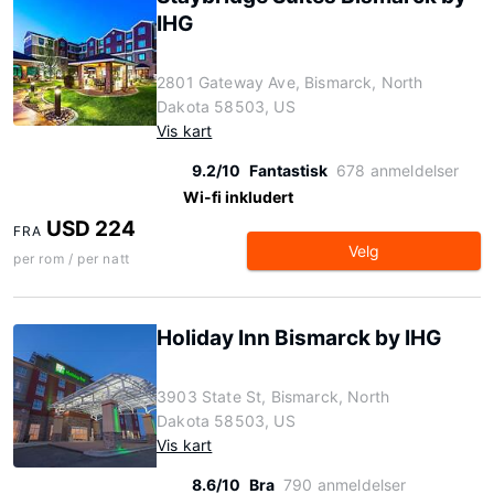
IHG
2801 Gateway Ave, Bismarck, North
Dakota 58503, US
Vis kart
9.2/10
Fantastisk
678 anmeldelser
Wi-fi inkludert
USD 224
FRA
Velg
per rom / per natt
Holiday Inn Bismarck by IHG
3903 State St, Bismarck, North
Dakota 58503, US
Vis kart
8.6/10
Bra
790 anmeldelser