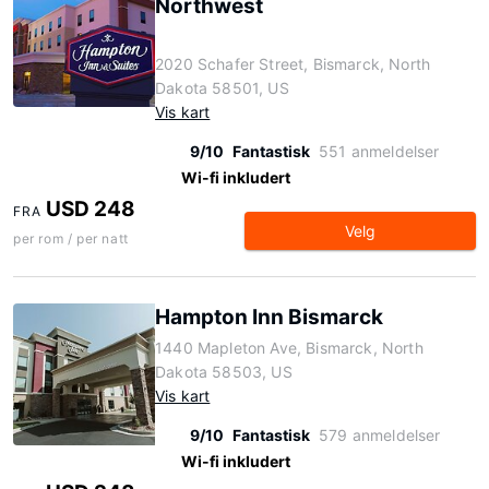
Northwest
2020 Schafer Street, Bismarck, North
Dakota 58501, US
Vis kart
9/10
Fantastisk
551 anmeldelser
Wi-fi inkludert
USD 248
FRA
Velg
per rom / per natt
Hampton Inn Bismarck
1440 Mapleton Ave, Bismarck, North
Dakota 58503, US
Vis kart
9/10
Fantastisk
579 anmeldelser
Wi-fi inkludert