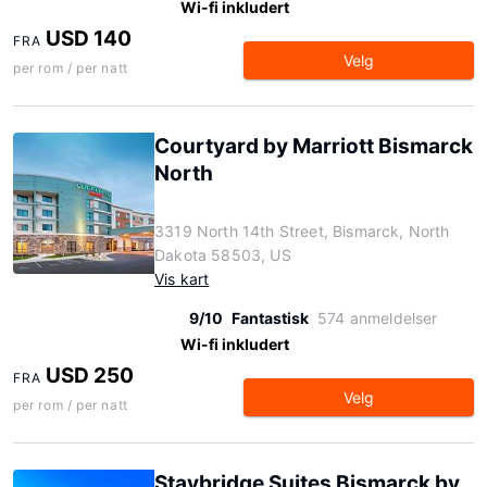
Wi-fi inkludert
USD 140
FRA
Velg
per rom / per natt
Courtyard by Marriott Bismarck
North
3319 North 14th Street, Bismarck, North
Dakota 58503, US
Vis kart
9/10
Fantastisk
574 anmeldelser
Wi-fi inkludert
USD 250
FRA
Velg
per rom / per natt
Staybridge Suites Bismarck by