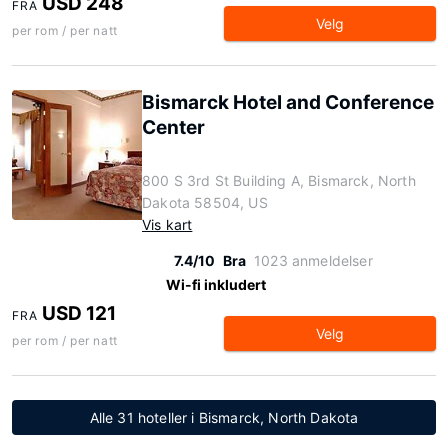
USD 248
FRA
Velg
per rom / per natt
Bismarck Hotel and Conference
Center
800 S 3rd St Building A, Bismarck, North
Dakota 58504, US
Vis kart
7.4/10
Bra
1023 anmeldelser
Wi-fi inkludert
USD 121
FRA
Velg
per rom / per natt
Alle 31 hoteller i Bismarck, North Dakota