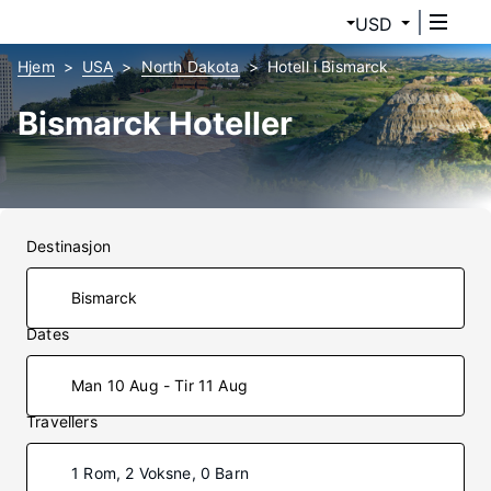
USD
Hjem
USA
North Dakota
Hotell i Bismarck
Bismarck Hoteller
Destinasjon
Dates
Man 10 Aug - Tir 11 Aug
Travellers
1 Rom, 2 Voksne, 0 Barn