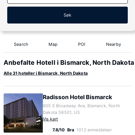
Søk
Search
Map
POI
Nearby
Anbefalte Hotell i Bismarck, North Dakota
Alle 31 hoteller i Bismarck, North Dakota
Radisson Hotel Bismarck
605 E Broadway Ave, Bismarck, North
Dakota 58501, US
Vis kart
7.8/10
Bra
1012 anmeldelser