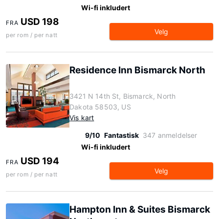
Wi-fi inkludert
USD 198
FRA
Velg
per rom / per natt
Residence Inn Bismarck North
3421 N 14th St, Bismarck, North
Dakota 58503, US
Vis kart
9/10
Fantastisk
347 anmeldelser
Wi-fi inkludert
USD 194
FRA
Velg
per rom / per natt
Hampton Inn & Suites Bismarck