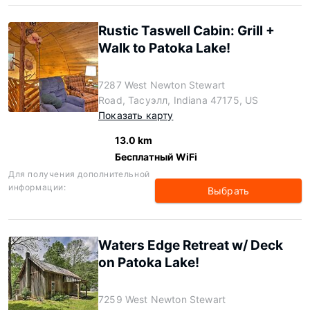
Rustic Taswell Cabin: Grill +
Walk to Patoka Lake!
7287 West Newton Stewart
Road, Тасуэлл, Indiana 47175, US
Показать карту
13.0 km
Бесплатный WiFi
Для получения дополнительной
информации:
Выбрать
Waters Edge Retreat w/ Deck
on Patoka Lake!
7259 West Newton Stewart