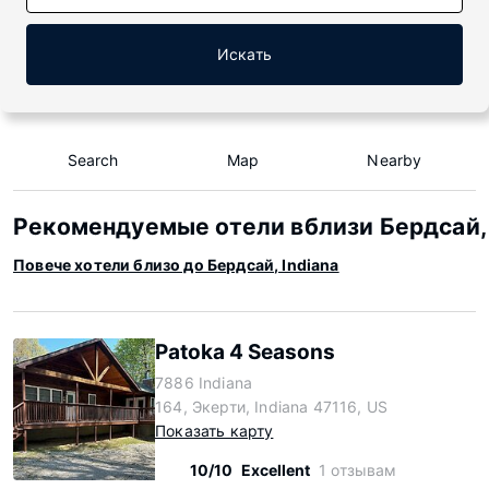
Искать
Search
Map
Nearby
Рекомендуемые отели вблизи Бердсай, 
Повече хотели близо до Бердсай, Indiana
Patoka 4 Seasons
7886 Indiana
164, Экерти, Indiana 47116, US
Показать карту
10/10
Excellent
1 отзывам