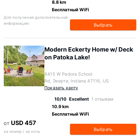
8.8 km
Бесплатный WiFi
Для получения дополнительной
информации:
Выбрать
Modern Eckerty Home w/ Deck
on Patoka Lake!
6415 W Pedora School
Rd, Экерти, Indiana 47116, US
Показать карту
10/10
Excellent
1 отзывам
10.9 km
Бесплатный WiFi
USD 457
ОТ
Выбрать
за номер / за ночь