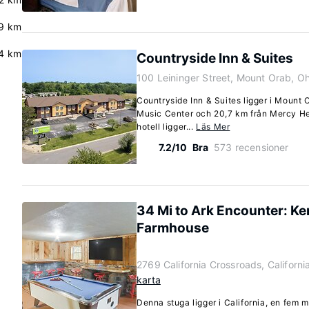
.9 km
4 km
Countryside Inn & Suites
100 Leininger Street, Mount Orab, O
Countryside Inn & Suites ligger i Mount 
Music Center och 20,7 km från Mercy Hea
hotell ligger...
Läs Mer
7.2/10
Bra
573 recensioner
34 Mi to Ark Encounter: Ke
Farmhouse
2769 California Crossroads, Californ
karta
Denna stuga ligger i California, en fem m