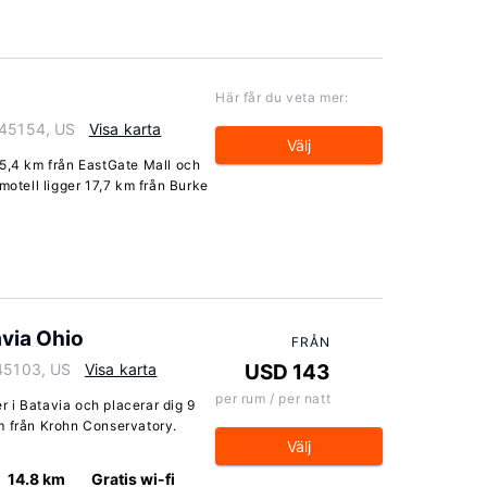
Här får du veta mer:
 45154, US
Visa karta
Välj
35,4 km från EastGate Mall och
motell ligger 17,7 km från Burke
via Ohio
FRÅN
 45103, US
Visa karta
USD 143
per rum / per natt
 i Batavia och placerar dig 9
m från Krohn Conservatory.
Välj
14.8 km
Gratis wi-fi