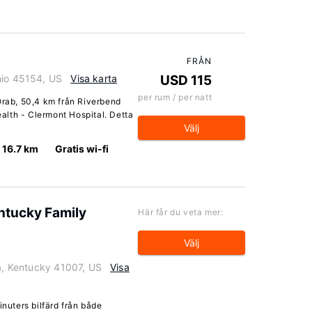
FRÅN
hio 45154, US
Visa karta
USD 115
per rum / per natt
Orab, 50,4 km från Riverbend
lth - Clermont Hospital. Detta
Välj
16.7 km
Gratis wi-fi
ntucky Family
Här får du veta mer:
Välj
ia, Kentucky 41007, US
Visa
inuters bilfärd från både