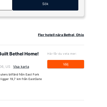
Sök
Fler hotell nära Bethel, Ohio
Built Bethel Home!
Här får du veta mer:
Välj
06, US
Visa karta
uters bilfärd från East Fork
ligger 19,7 km från EastGate