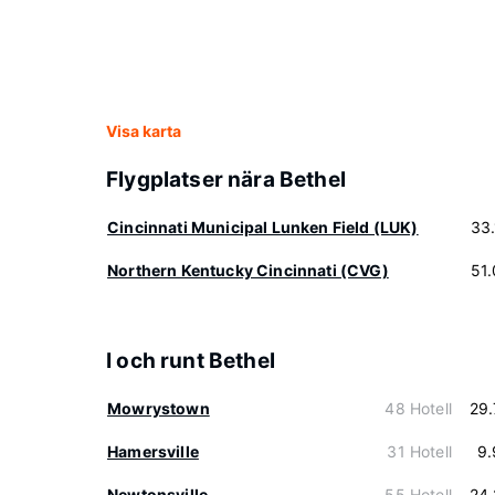
Visa karta
Flygplatser nära Bethel
Cincinnati Municipal Lunken Field (LUK)
33
Northern Kentucky Cincinnati (CVG)
51
I och runt Bethel
Mowrystown
48 Hotell
29
Hamersville
31 Hotell
9.
Newtonsville
55 Hotell
24