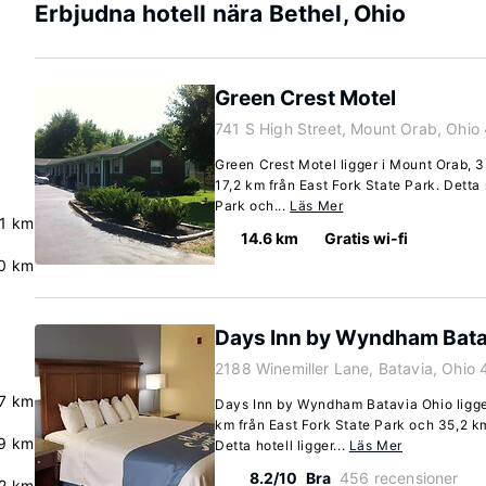
Erbjudna hotell nära Bethel, Ohio
Green Crest Motel
741 S High Street, Mount Orab, Ohio
Green Crest Motel ligger i Mount Orab, 
17,2 km från East Fork State Park. Detta 
Park och...
Läs Mer
.1 km
14.6 km
Gratis wi-fi
.0 km
Days Inn by Wyndham Bata
2188 Winemiller Lane, Batavia, Ohio
.7 km
Days Inn by Wyndham Batavia Ohio ligger
km från East Fork State Park och 35,2 k
9 km
Detta hotell ligger...
Läs Mer
8.2/10
Bra
456 recensioner
.2 km