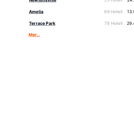
Amelia
69 Hotell
13
Terrace Park
78 Hotell
29.
Mer…