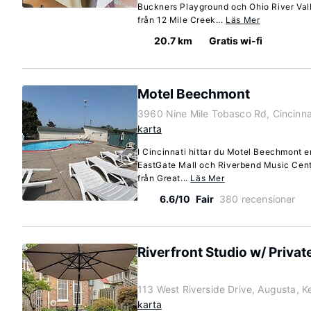
Buckners Playground och Ohio River Vall
från 12 Mile Creek...
Läs Mer
20.7 km
Gratis wi-fi
Motel Beechmont
3960 Nine Mile Tobasco Rd, Cincinna
karta
I Cincinnati hittar du Motel Beechmont e
EastGate Mall och Riverbend Music Cente
från Great...
Läs Mer
6.6/10
Fair
380 recensioner
Riverfront Studio w/ Privat
113 West Riverside Drive, Augusta, 
karta