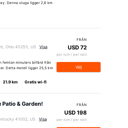
ey. Denna stuga ligger 2,6 km
FRÅN
ti, Ohio 45255, US
Visa
USD 72
per rum / per natt
n femton minuters bilfärd från
Välj
r. Detta motell ligger 25,5 km
21.9 km
Gratis wi-fi
e Patio & Garden!
FRÅN
USD 198
Kentucky 41002, US
Visa
per rum / per natt