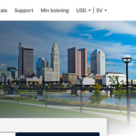
tals
Support
Min bokning
USD
SV