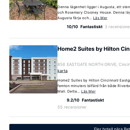
Denna lägenhet ligger i Augusta, ett ste
och Rosemary Clooney House. Denna läge
Augusta färja och...
Läs Mer
10/10
Fantastiskt
3 recensione
Home2 Suites by Hilton Cin
856 EASTGATE NORTH DRIVE, Cincinn
karta
Home2 Suites by Hilton Cincinnati Eastga
femton minuters bilfärd från både River
Mall. Detta...
Läs Mer
9.2/10
Fantastiskt
55 recensioner
Fler hotell nära Be