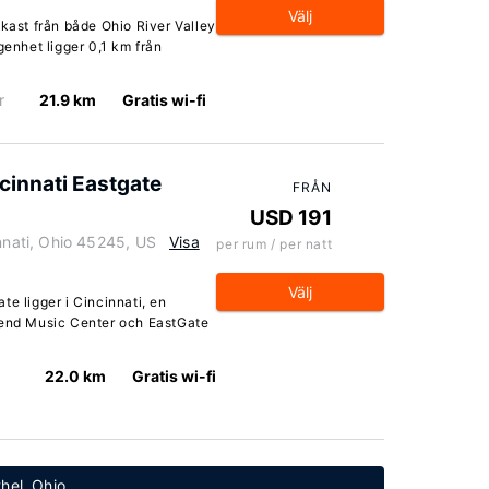
Välj
nkast från både Ohio River Valley
nhet ligger 0,1 km från
r
21.9 km
Gratis wi-fi
cinnati Eastgate
FRÅN
USD 191
ati, Ohio 45245, US
Visa
per rum / per natt
Välj
te ligger i Cincinnati, en
bend Music Center och EastGate
22.0 km
Gratis wi-fi
thel, Ohio