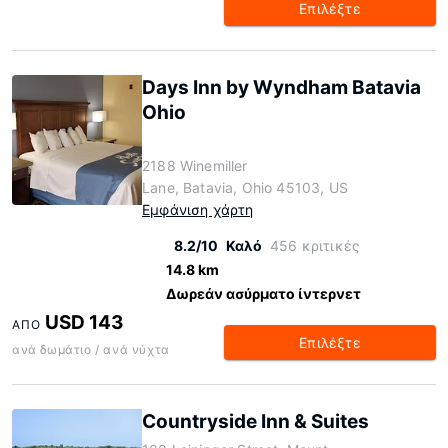
Επιλέξτε
Days Inn by Wyndham Batavia
Ohio
2188 Winemiller
Lane, Batavia, Ohio 45103, US
Εμφάνιση χάρτη
8.2/10
Καλό
456 κριτικές
14.8 km
Δωρεάν ασύρματο ίντερνετ
USD 143
ΑΠΌ
Επιλέξτε
ανά δωμάτιο / ανά νύχτα
Countryside Inn & Suites