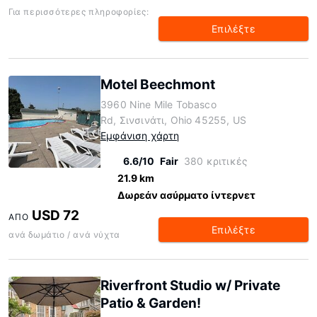
Για περισσότερες πληροφορίες:
Επιλέξτε
Motel Beechmont
3960 Nine Mile Tobasco
Rd, Σινσινάτι, Ohio 45255, US
Εμφάνιση χάρτη
6.6/10
Fair
380 κριτικές
21.9 km
Δωρεάν ασύρματο ίντερνετ
USD 72
ΑΠΌ
Επιλέξτε
ανά δωμάτιο / ανά νύχτα
Riverfront Studio w/ Private
Patio & Garden!