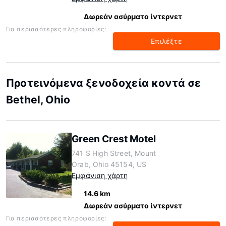
Δωρεάν ασύρματο ίντερνετ
Για περισσότερες πληροφορίες:
Επιλέξτε
Προτεινόμενα ξενοδοχεία κοντά σε
Bethel, Ohio
Green Crest Motel
741 S High Street, Mount
Orab, Ohio 45154, US
Εμφάνιση χάρτη
14.6 km
Δωρεάν ασύρματο ίντερνετ
Για περισσότερες πληροφορίες: