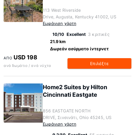
113 West Riverside
Drive, Augusta, Kentucky 41002, US
Εμφάνιση χάρτη
10/10
Excellent
3 κριτικές
21.9 km
Δωρεάν ασύρματο ίντερνετ
USD 198
ΑΠΌ
Επιλέξτε
ανά δωμάτιο / ανά νύχτα
Home2 Suites by Hilton
Cincinnati Eastgate
856 EASTGATE NORTH
DRIVE, Σινσινάτι, Ohio 45245, US
Εμφάνιση χάρτη
9.2/10
Excellent
55 κριτικές