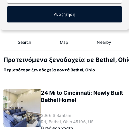
Αναζήτηση
Search
Map
Nearby
Προτεινόμενα ξενοδοχεία σε Bethel, Ohi
Περισσότερα ξενοδοχεία κοντά Bethel, Ohio
24 Mi to Cincinnati: Newly Built
Bethel Home!
3066 S Bantam
Rd, Bethel, Ohio 45106, US
Εμφάνιση χάρτη