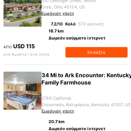
100 Leininger Street, Mount
Orab, Ohio 45154, US
Εμφάνιση χάρτη
7.2/10
Καλό
573 κριτικές
16.7 km
Δωρεάν ασύρματο ίντερνετ
USD 115
ΑΠΌ
Επιλέξτε
ανά δωμάτιο / ανά νύχτα
34 Mi to Ark Encounter: Kentuck
Family Farmhouse
2769 California
Crossroads, Καλιφόρνια, Kentucky 41007, US
Εμφάνιση χάρτη
20.7 km
Δωρεάν ασύρματο ίντερνετ