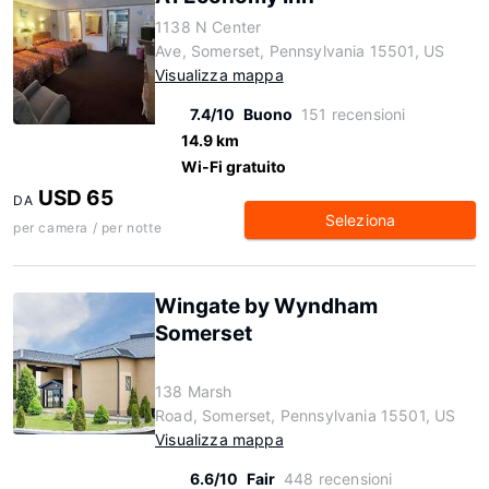
1138 N Center
Ave, Somerset, Pennsylvania 15501, US
Visualizza mappa
7.4/10
Buono
151 recensioni
14.9 km
Wi-Fi gratuito
USD 65
DA
Seleziona
per camera / per notte
Wingate by Wyndham
Somerset
138 Marsh
Road, Somerset, Pennsylvania 15501, US
Visualizza mappa
6.6/10
Fair
448 recensioni