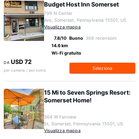
Budget Host Inn Somerset
799 N Center
Ave, Somerset, Pennsylvania 15501, US
Visualizza mappa
7.8/10
Buono
368 recensioni
14.6 km
Wi-Fi gratuito
USD 72
DA
Seleziona
per camera / per notte
15 Mi to Seven Springs Resort:
Somerset Home!
364 W Fairview
St, Somerset, Pennsylvania 15501, US
Visualizza mappa