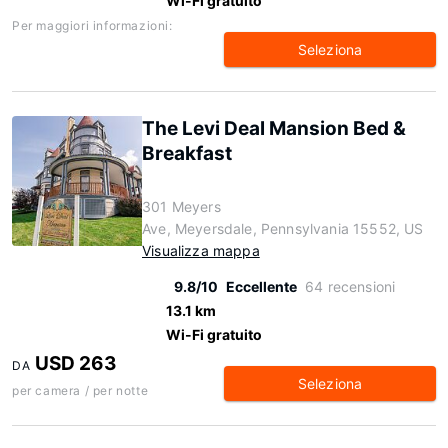
Wi-Fi gratuito
Per maggiori informazioni:
Seleziona
The Levi Deal Mansion Bed &
Breakfast
301 Meyers
Ave, Meyersdale, Pennsylvania 15552, US
Visualizza mappa
9.8/10
Eccellente
64 recensioni
13.1 km
Wi-Fi gratuito
USD 263
DA
Seleziona
per camera / per notte