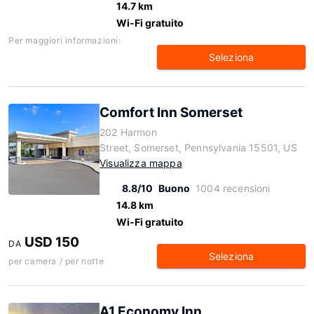
14.7 km
Wi-Fi gratuito
Per maggiori informazioni:
Seleziona
Comfort Inn Somerset
202 Harmon
Street, Somerset, Pennsylvania 15501, US
Visualizza mappa
8.8/10
Buono
1004 recensioni
14.8 km
Wi-Fi gratuito
USD 150
DA
Seleziona
per camera / per notte
A1 Economy Inn