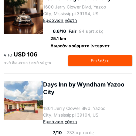
1600 Jerry Clower Blvd, Yazoo
City, Mississippi 39194, US
Εμφάνιση χάρτη
6.6/10
Fair
94 κριτικές
25.1 km
Δωρεάν ασύρματο ίντερνετ
USD 106
ΑΠΌ
Επιλέξτε
ανά δωμάτιο / ανά νύχτα
Days Inn by Wyndham Yazoo
City
1801 Jerry Clower Blvd, Yazoo
City, Mississippi 39194, US
Εμφάνιση χάρτη
7/10
233 κριτικές