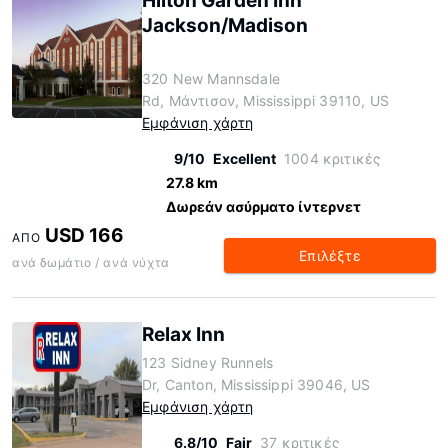
Hilton Garden Inn
Jackson/Madison
320 New Mannsdale
Rd, Μάντισον, Mississippi 39110, US
Εμφάνιση χάρτη
9/10
Excellent
1004 κριτικές
27.8 km
Δωρεάν ασύρματο ίντερνετ
USD 166
ΑΠΌ
Επιλέξτε
ανά δωμάτιο / ανά νύχτα
Relax Inn
123 Sidney Runnels
Dr, Canton, Mississippi 39046, US
Εμφάνιση χάρτη
6.8/10
Fair
37 κριτικές