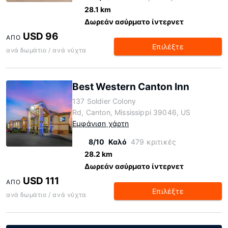
28.1 km
Δωρεάν ασύρματο ίντερνετ
USD 96
ΑΠΌ
Επιλέξτε
ανά δωμάτιο / ανά νύχτα
Best Western Canton Inn
137 Soldier Colony
Rd, Canton, Mississippi 39046, US
Εμφάνιση χάρτη
8/10
Καλό
479 κριτικές
28.2 km
Δωρεάν ασύρματο ίντερνετ
USD 111
ΑΠΌ
Επιλέξτε
ανά δωμάτιο / ανά νύχτα