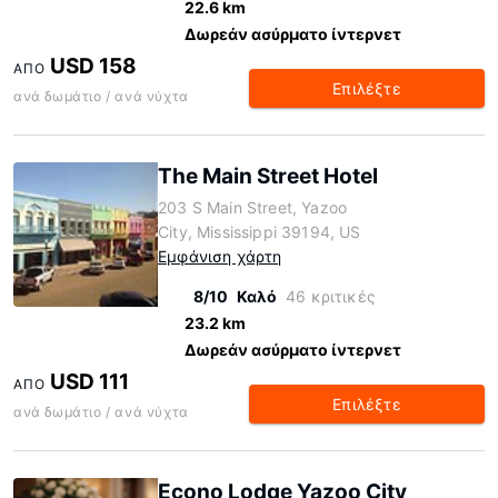
22.6 km
Δωρεάν ασύρματο ίντερνετ
USD 158
ΑΠΌ
Επιλέξτε
ανά δωμάτιο / ανά νύχτα
The Main Street Hotel
203 S Main Street, Yazoo
City, Mississippi 39194, US
Εμφάνιση χάρτη
8/10
Καλό
46 κριτικές
23.2 km
Δωρεάν ασύρματο ίντερνετ
USD 111
ΑΠΌ
Επιλέξτε
ανά δωμάτιο / ανά νύχτα
Econo Lodge Yazoo City