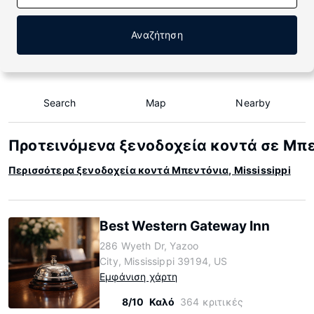
Αναζήτηση
Search
Map
Nearby
Προτεινόμενα ξενοδοχεία κοντά σε Μπεν
Περισσότερα ξενοδοχεία κοντά Μπεντόνια, Mississippi
Best Western Gateway Inn
286 Wyeth Dr, Yazoo
City, Mississippi 39194, US
Εμφάνιση χάρτη
8/10
Καλό
364 κριτικές