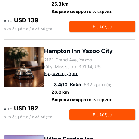
25.3 km
Δωρεάν ασύρματο ίντερνετ
USD 139
ΑΠΌ
Επιλέξτε
ανά δωμάτιο / ανά νύχτα
Hampton Inn Yazoo City
2161 Grand Ave, Yazoo
City, Mississippi 39194, US
Εμφάνιση χάρτη
8.4/10
Καλό
532 κριτικές
26.0 km
Δωρεάν ασύρματο ίντερνετ
USD 192
ΑΠΌ
Επιλέξτε
ανά δωμάτιο / ανά νύχτα