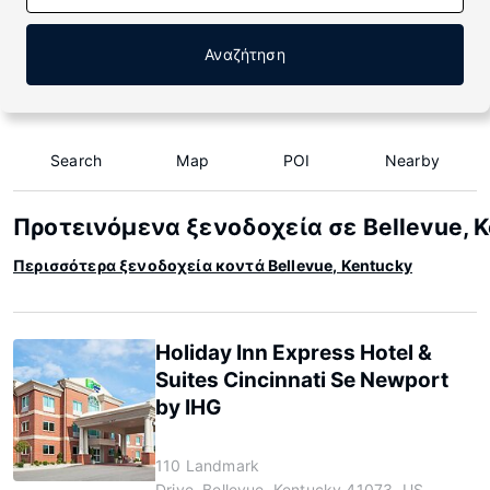
Αναζήτηση
Search
Map
POI
Nearby
Προτεινόμενα ξενοδοχεία σε Bellevue, 
Περισσότερα ξενοδοχεία κοντά Bellevue, Kentucky
Holiday Inn Express Hotel &
Suites Cincinnati Se Newport
by IHG
110 Landmark
Drive, Bellevue, Kentucky 41073, US