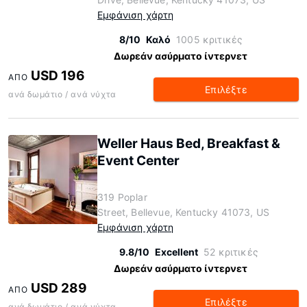
Εμφάνιση χάρτη
8/10
Καλό
1005 κριτικές
Δωρεάν ασύρματο ίντερνετ
USD 196
ΑΠΌ
Επιλέξτε
ανά δωμάτιο / ανά νύχτα
Weller Haus Bed, Breakfast &
Event Center
319 Poplar
Street, Bellevue, Kentucky 41073, US
Εμφάνιση χάρτη
9.8/10
Excellent
52 κριτικές
Δωρεάν ασύρματο ίντερνετ
USD 289
ΑΠΌ
Επιλέξτε
ανά δωμάτιο / ανά νύχτα