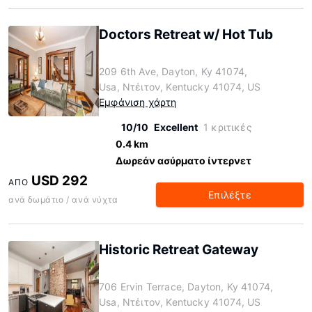
Doctors Retreat w/ Hot Tub
209 6th Ave, Dayton, Ky 41074,
Usa, Ντέιτον, Kentucky 41074, US
Εμφάνιση χάρτη
10/10
Excellent
1 κριτικές
0.4 km
Δωρεάν ασύρματο ίντερνετ
USD 292
ΑΠΌ
Επιλέξτε
ανά δωμάτιο / ανά νύχτα
Historic Retreat Gateway
706 Ervin Terrace, Dayton, Ky 41074,
Usa, Ντέιτον, Kentucky 41074, US