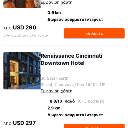
Εμφάνιση χάρτη
0.6 km
Δωρεάν ασύρματο ίντερνετ
USD 290
ΑΠΌ
Επιλέξτε
ανά δωμάτιο / ανά νύχτα
Renaissance Cincinnati
Downtown Hotel
36 East Fourth
Street, Σινσινάτι, Ohio 45202, US
Εμφάνιση χάρτη
8.8/10
Καλό
1013 κριτικές
2.9 km
Δωρεάν ασύρματο ίντερνετ
USD 297
ΑΠΌ