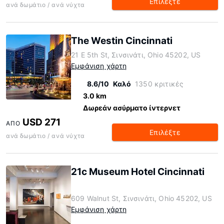
Επιλέξτε
ανά δωμάτιο / ανά νύχτα
The Westin Cincinnati
21 E 5th St, Σινσινάτι, Ohio 45202, US
Εμφάνιση χάρτη
8.6/10
Καλό
1350 κριτικές
3.0 km
Δωρεάν ασύρματο ίντερνετ
USD 271
ΑΠΌ
Επιλέξτε
ανά δωμάτιο / ανά νύχτα
21c Museum Hotel Cincinnati
609 Walnut St, Σινσινάτι, Ohio 45202, US
Εμφάνιση χάρτη