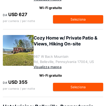
Wi-Fi gratuito
USD 627
DA
Seleziona
per camera / per notte
Cozy Home w/ Private Patio &
Views, Hiking On-site
987 W Back Mountain
Rd, Belleville, Pennsylvania 17004, US
Visualizza mappa
Wi-Fi gratuito
USD 355
DA
Seleziona
per camera / per notte