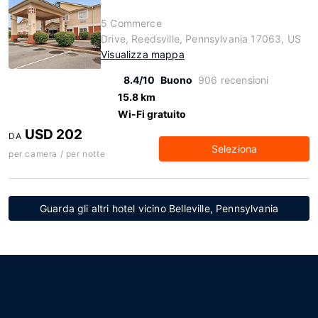
5 Commerce
Drive, Reedsville, Pennsylvania 17063, US
Visualizza mappa
8.4/10
Buono
906 recensioni
15.8 km
Wi-Fi gratuito
USD 202
DA
Seleziona
per camera / per notte
Guarda gli altri hotel vicino Belleville, Pennsylvania