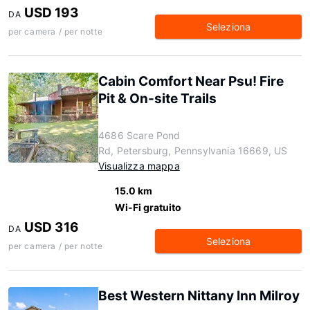
USD 193
DA
Seleziona
per camera / per notte
Cabin Comfort Near Psu! Fire
Pit & On-site Trails
4686 Scare Pond
Rd, Petersburg, Pennsylvania 16669, US
Visualizza mappa
15.0 km
Wi-Fi gratuito
USD 316
DA
Seleziona
per camera / per notte
Best Western Nittany Inn Milroy