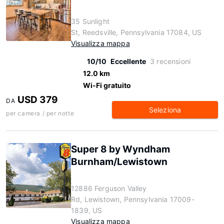
35 Sunlight
St, Reedsville, Pennsylvania 17084, US
Visualizza mappa
10/10
Eccellente
3 recensioni
12.0 km
Wi-Fi gratuito
USD 379
DA
Seleziona
per camera / per notte
Super 8 by Wyndham
Burnham/Lewistown
12886 Ferguson Valley
Rd, Lewistown, Pennsylvania 17009-
1839, US
Visualizza mappa