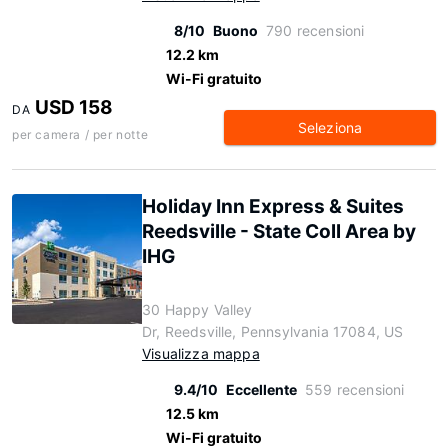
8/10
Buono
790 recensioni
12.2 km
Wi-Fi gratuito
USD 158
DA
Seleziona
per camera / per notte
Holiday Inn Express & Suites
Reedsville - State Coll Area by
IHG
30 Happy Valley
Dr, Reedsville, Pennsylvania 17084, US
Visualizza mappa
9.4/10
Eccellente
559 recensioni
12.5 km
Wi-Fi gratuito