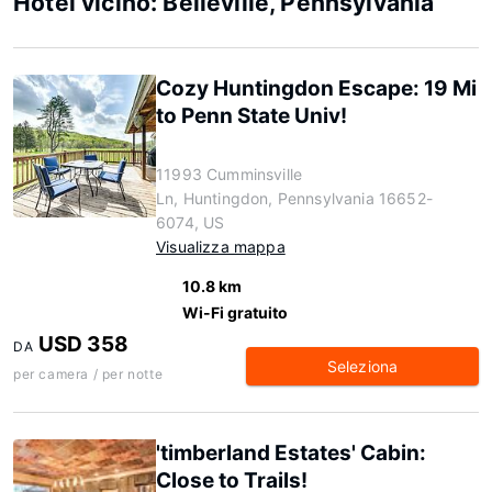
Hotel vicino: Belleville, Pennsylvania
Cozy Huntingdon Escape: 19 Mi
to Penn State Univ!
11993 Cumminsville
Ln, Huntingdon, Pennsylvania 16652-
6074, US
Visualizza mappa
10.8 km
Wi-Fi gratuito
USD 358
DA
Seleziona
per camera / per notte
'timberland Estates' Cabin:
Close to Trails!