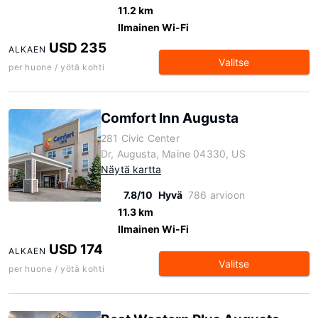
11.2 km
Ilmainen Wi-Fi
USD 235
ALKAEN
Valitse
per huone / yötä kohti
Comfort Inn Augusta
281 Civic Center
Dr, Augusta, Maine 04330, US
Näytä kartta
7.8/10
Hyvä
786 arvioon
11.3 km
Ilmainen Wi-Fi
USD 174
ALKAEN
Valitse
per huone / yötä kohti