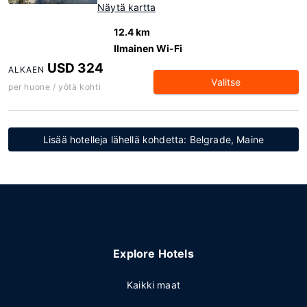
Näytä kartta
12.4 km
Ilmainen Wi-Fi
USD 324
ALKAEN
Valitse
per huone / yötä kohti
Lisää hotelleja lähellä kohdetta: Belgrade, Maine
Explore Hotels
Kaikki maat