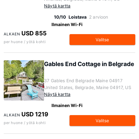
Näytä kartta
10/10
Loistava
2 arvioon
Ilmainen Wi-Fi
USD 855
ALKAEN
Valitse
per huone / yötä kohti
Gables End Cottage in Belgrade
37 Gables End Belgrade Maine 04917
United States, Belgrade, Maine 04917, US
Näytä kartta
Ilmainen Wi-Fi
USD 1219
ALKAEN
Valitse
per huone / yötä kohti