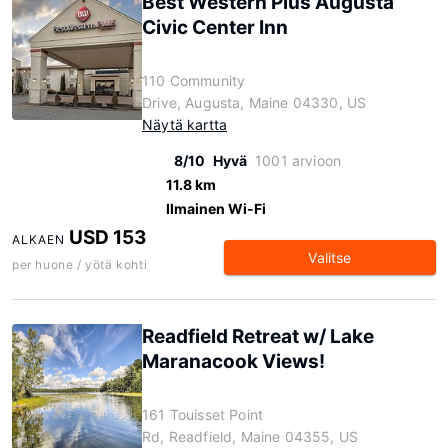
Best Western Plus Augusta
Civic Center Inn
110 Community
Drive, Augusta, Maine 04330, US
Näytä kartta
8/10
Hyvä
1001 arvioon
11.8 km
Ilmainen Wi-Fi
USD 153
ALKAEN
Valitse
per huone / yötä kohti
Readfield Retreat w/ Lake
Maranacook Views!
161 Touisset Point
Rd, Readfield, Maine 04355, US