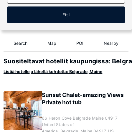
Etsi
Search
Map
POI
Nearby
Suositeltavat hotellit kaupungissa: Belgr
Lisää hotelleja lähellä kohdetta: Belgrade, Maine
Sunset Chalet-amazing Views
Private hot tub
66 Heron Cove Belgrade Maine 04917
United States of
America, Belgrade, Maine 04917, US