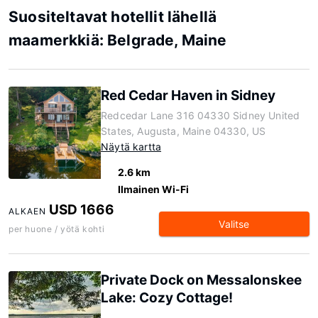
Suositeltavat hotellit lähellä
maamerkkiä: Belgrade, Maine
Red Cedar Haven in Sidney
Redcedar Lane 316 04330 Sidney United
States, Augusta, Maine 04330, US
Näytä kartta
2.6 km
Ilmainen Wi-Fi
USD 1666
ALKAEN
Valitse
per huone / yötä kohti
Private Dock on Messalonskee
Lake: Cozy Cottage!