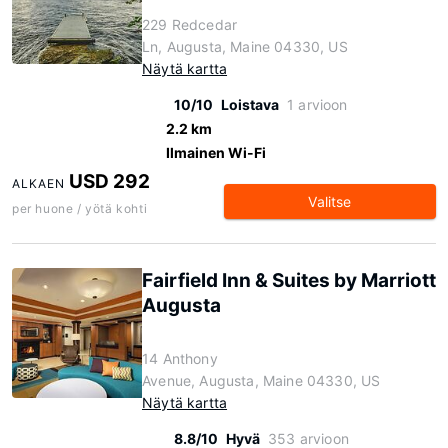
229 Redcedar
Ln, Augusta, Maine 04330, US
Näytä kartta
10/10
Loistava
1 arvioon
2.2 km
Ilmainen Wi-Fi
USD 292
ALKAEN
Valitse
per huone / yötä kohti
Fairfield Inn & Suites by Marriott
Augusta
14 Anthony
Avenue, Augusta, Maine 04330, US
Näytä kartta
8.8/10
Hyvä
353 arvioon