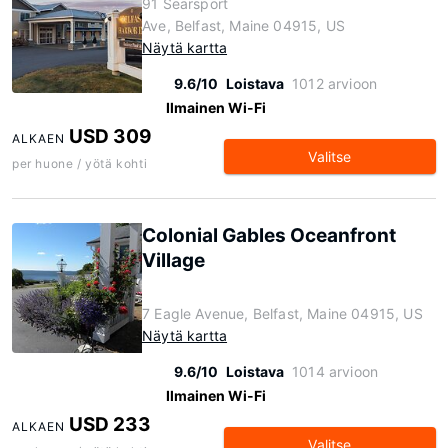
91 Searsport
Ave, Belfast, Maine 04915, US
Näytä kartta
9.6/10
Loistava
1012 arvioon
Ilmainen Wi-Fi
USD 309
ALKAEN
Valitse
per huone / yötä kohti
Colonial Gables Oceanfront
Village
7 Eagle Avenue, Belfast, Maine 04915, US
Näytä kartta
9.6/10
Loistava
1014 arvioon
Ilmainen Wi-Fi
USD 233
ALKAEN
Valitse