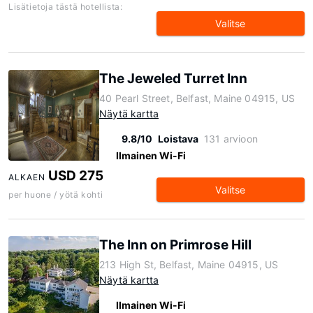
Lisätietoja tästä hotellista:
Valitse
The Jeweled Turret Inn
40 Pearl Street, Belfast, Maine 04915, US
Näytä kartta
9.8/10
Loistava
131 arvioon
Ilmainen Wi-Fi
USD 275
ALKAEN
Valitse
per huone / yötä kohti
The Inn on Primrose Hill
213 High St, Belfast, Maine 04915, US
Näytä kartta
Ilmainen Wi-Fi