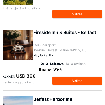
Lisätietoja tästä hotellista:
Valitse
Fireside Inn & Suites - Belfast
159 Searsport
Avenue, Belfast, Maine 04915, US
Näytä kartta
9/10
Loistava
1010 arvioon
Ilmainen Wi-Fi
USD 300
ALKAEN
Valitse
per huone / yötä kohti
Belfast Harbor Inn