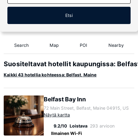
Etsi
Search
Map
POI
Nearby
Suositeltavat hotellit kaupungissa: Belfas
Kaikki 43 hotellia kohteessa: Belfast, Maine
Belfast Bay Inn
72 Main Street, Belfast, Maine 04915, US
Näytä kartta
9.2/10
Loistava
293 arvioon
Ilmainen Wi-Fi