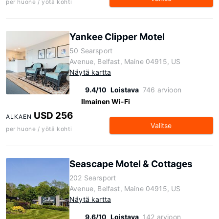
per huone / yötä kohti
Yankee Clipper Motel
50 Searsport
Avenue, Belfast, Maine 04915, US
Näytä kartta
9.4/10
Loistava
746 arvioon
Ilmainen Wi-Fi
USD 256
ALKAEN
Valitse
per huone / yötä kohti
Seascape Motel & Cottages
202 Searsport
Avenue, Belfast, Maine 04915, US
Näytä kartta
9.6/10
Loistava
142 arvioon