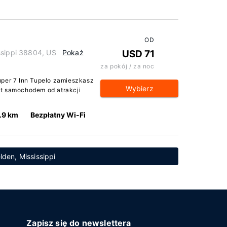
OD
ssippi 38804, US
Pokaż
USD 71
za pokój / za noc
uper 7 Inn Tupelo zamieszkasz
Wybierz
ut samochodem od atrakcji
.9 km
Bezpłatny Wi-Fi
lden, Mississippi
Zapisz się do newslettera