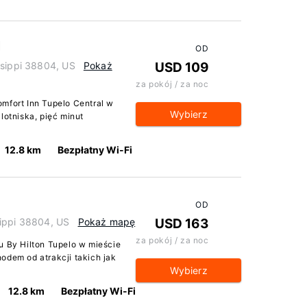
l
OD
ssippi 38804, US
Pokaż
USD 109
za pokój / za noc
mfort Inn Tupelo Central w
Wybierz
lotniska, pięć minut
12.8 km
Bezpłatny Wi-Fi
OD
sippi 38804, US
Pokaż mapę
USD 163
za pokój / za noc
u By Hilton Tupelo w mieście
odem od atrakcji takich jak
Wybierz
12.8 km
Bezpłatny Wi-Fi