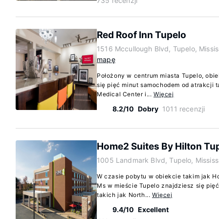
735 recenzji
Red Roof Inn Tupelo
1516 Mccullough Blvd, Tupelo, Missi
mapę
Położony w centrum miasta Tupelo, obie
się pięć minut samochodem od atrakcji t
Medical Center i...
Więcej
8.2/10
Dobry
1011 recenzji
Home2 Suites By Hilton Tu
1005 Landmark Blvd, Tupelo, Missis
W czasie pobytu w obiekcie takim jak H
Ms w mieście Tupelo znajdziesz się pię
takich jak North...
Więcej
9.4/10
Excellent