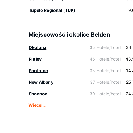
Tupelo Regional (TUP)
9.
Miejscowość i okolice Belden
Okolona
35 Hotele/hoteli
34.
Ripley
46 Hotele/hoteli
48.
Pontotoc
35 Hotele/hoteli
14
New Albany
37 Hotele/hoteli
25
Shannon
30 Hotele/hoteli
24.
Więcej…