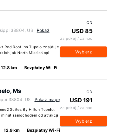
OD
ssippi 38804, US
Pokaż
USD 85
za pokój / za noc
kt Red Roof Inn Tupelo znajduje
Wybierz
akich jak North Mississippi
12.8 km
Bezpłatny Wi-Fi
pelo, Ms
OD
sippi 38804, US
Pokaż mapę
USD 191
za pokój / za noc
ome2 Suites By Hilton Tupelo,
ć minut samochodem od atrakcji
Wybierz
12.9 km
Bezpłatny Wi-Fi