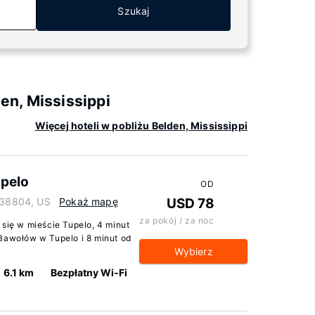
Szukaj
n, Mississippi
Więcej hoteli w pobliżu Belden, Mississippi
upelo
OD
i 38804, US
Pokaż mapę
USD 78
za pokój / za noc
 się w mieście Tupelo, 4 minut
 Bawołów w Tupelo i 8 minut od
Wybierz
6.1 km
Bezpłatny Wi-Fi