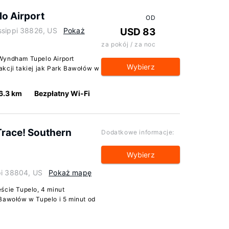
o Airport
OD
ssippi 38826, US
Pokaż
USD 83
za pokój / za noc
 Wyndham Tupelo Airport
Wybierz
akcji takiej jak Park Bawołów w
6.3 km
Bezpłatny Wi-Fi
Trace! Southern
Dodatkowe informacje:
Wybierz
pi 38804, US
Pokaż mapę
ście Tupelo, 4 minut
 Bawołów w Tupelo i 5 minut od