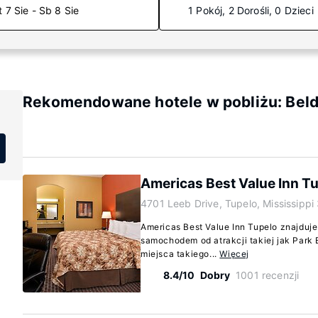
t 7 Sie - Sb 8 Sie
1 Pokój, 2 Dorośli, 0 Dzieci
Rekomendowane hotele w pobliżu: Belde
Americas Best Value Inn T
4701 Leeb Drive, Tupelo, Mississipp
Americas Best Value Inn Tupelo znajduje
samochodem od atrakcji takiej jak Park
miejsca takiego...
Więcej
8.4/10
Dobry
1001 recenzji