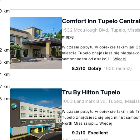
0 km
Comfort Inn Tupelo Centra
1532 Mccullough Blvd, Tupelo, Missi
mapę
W czasie pobytu w obiekcie takim jak Co
2 km
mieście Tupelo znajdziesz się niedaleko 
samochodem od atrakcji...
Więcej
5 km
8.2/10
Dobry
1000 recenzji
.4 km
.7 km
Tru By Hilton Tupelo
3 km
1003 Landmark Blvd, Tupelo, Missis
W czasie pobytu w obiekcie takim jak Tr
Tupelo znajdziesz się pięć minut samoch
North Mississippi...
Więcej
9.2/10
Excellent