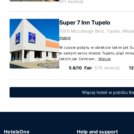
411 recenzji
Super 7 Inn Tupelo
1500 Mccullough Blvd, Tupelo, Missi
mapę
W czasie pobytu w obiekcie takim jak S
w samym sercu miasta Tupelo, pięć min
takich jak Centrum...
Więcej
5.8/10
Fair
576 recenzji
12
Więcej hoteli w pobliżu Be
HotelsOne
Help and support