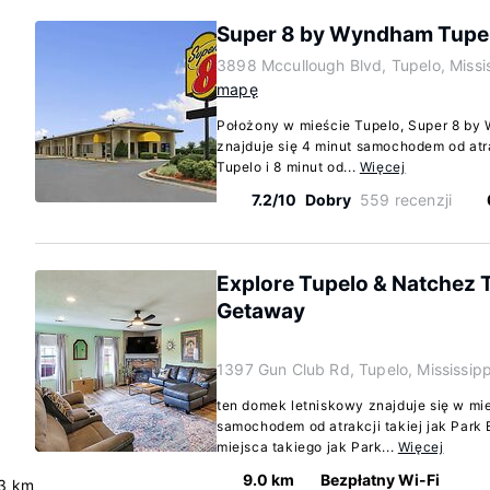
Super 8 by Wyndham Tupel
3898 Mccullough Blvd, Tupelo, Missi
mapę
Położony w mieście Tupelo, Super 8 by
znajduje się 4 minut samochodem od atr
Tupelo i 8 minut od...
Więcej
7.2/10
Dobry
559 recenzji
Explore Tupelo & Natchez 
Getaway
1397 Gun Club Rd, Tupelo, Mississip
ten domek letniskowy znajduje się w mie
samochodem od atrakcji takiej jak Park
miejsca takiego jak Park...
Więcej
9.0 km
Bezpłatny Wi-Fi
.3 km