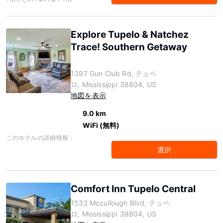
Explore Tupelo & Natchez
Trace! Southern Getaway
1397 Gun Club Rd, テュペ
ロ, Mississippi 38804, US
地図を表示
9.0 km
WiFi (無料)
このホテルの詳細情報：
選択
Comfort Inn Tupelo Central
1532 Mccullough Blvd, テュペ
ロ, Mississippi 38804, US