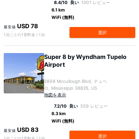
8.4/10
良い
1001 レビュー
6.1 km
WiFi (無料)
USD 78
最安値
選択
1泊ごとの1室料金 / 1泊
Super 8 by Wyndham Tupelo
Airport
3898 Mccullough Blvd, テュペ
ロ, Mississippi 38826, US
地図を表示
7.2/10
良い
559 レビュー
6.3 km
WiFi (無料)
USD 83
最安値
選択
1泊ごとの1室料金 / 1泊