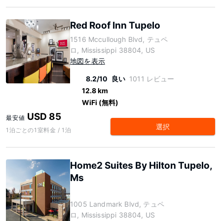
Red Roof Inn Tupelo
1516 Mccullough Blvd, テュペ
ロ, Mississippi 38804, US
地図を表示
8.2/10
良い
1011 レビュー
12.8 km
WiFi (無料)
USD 85
最安値
選択
1泊ごとの1室料金 / 1泊
Home2 Suites By Hilton Tupelo,
Ms
1005 Landmark Blvd, テュペ
ロ, Mississippi 38804, US