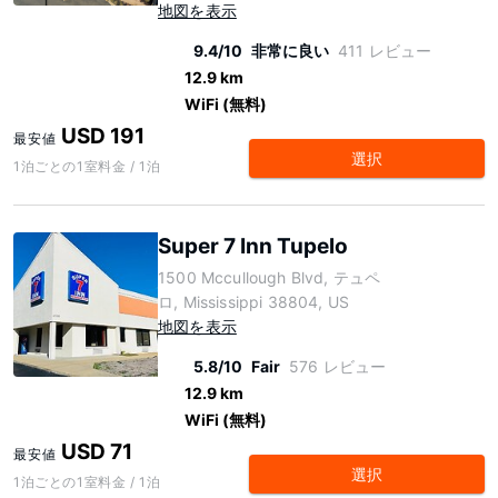
地図を表示
9.4/10
非常に良い
411 レビュー
12.9 km
WiFi (無料)
USD 191
最安値
選択
1泊ごとの1室料金 / 1泊
Super 7 Inn Tupelo
1500 Mccullough Blvd, テュペ
ロ, Mississippi 38804, US
地図を表示
5.8/10
Fair
576 レビュー
12.9 km
WiFi (無料)
USD 71
最安値
選択
1泊ごとの1室料金 / 1泊