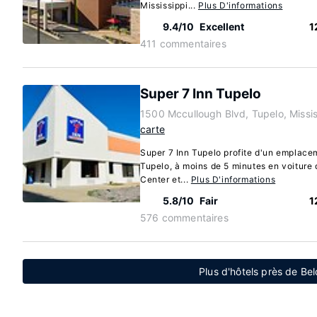
Mississippi...
Plus D'informations
9.4/10
Excellent
1
411 commentaires
Super 7 Inn Tupelo
1500 Mccullough Blvd, Tupelo, Missi
carte
Super 7 Inn Tupelo profite d'un emplacem
Tupelo, à moins de 5 minutes en voiture
Center et...
Plus D'informations
5.8/10
Fair
1
576 commentaires
Plus d'hôtels près de Bel