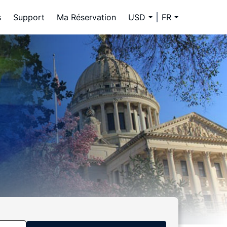
s
Support
Ma Réservation
USD
FR