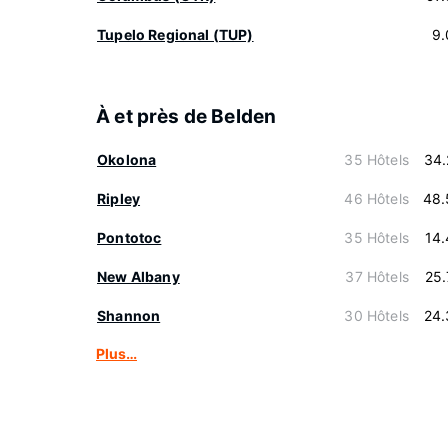
Tupelo Regional (TUP)
9.
À et près de Belden
Okolona
35 Hôtels
34.
Ripley
46 Hôtels
48.
Pontotoc
35 Hôtels
14
New Albany
37 Hôtels
25
Shannon
30 Hôtels
24.
Plus…