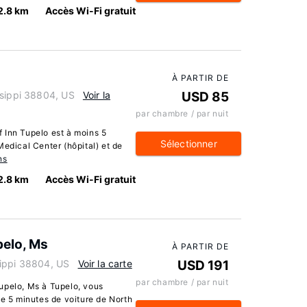
2.8 km
Accès Wi-Fi gratuit
À PARTIR DE
ssippi 38804, US
Voir la
USD 85
par chambre / par nuit
 Inn Tupelo est à moins 5
Sélectionner
Medical Center (hôpital) et de
ns
2.8 km
Accès Wi-Fi gratuit
pelo, Ms
À PARTIR DE
sippi 38804, US
Voir la carte
USD 191
par chambre / par nuit
upelo, Ms à Tupelo, vous
de 5 minutes de voiture de North