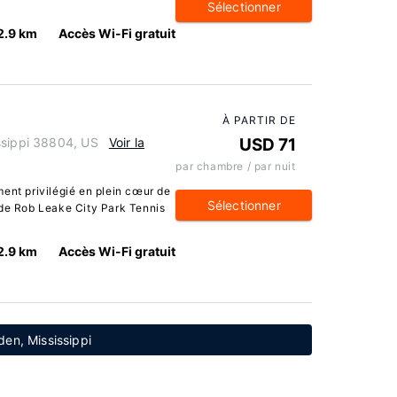
Sélectionner
2.9 km
Accès Wi-Fi gratuit
À PARTIR DE
ssippi 38804, US
Voir la
USD 71
par chambre / par nuit
ent privilégié en plein cœur de
Sélectionner
 de Rob Leake City Park Tennis
2.9 km
Accès Wi-Fi gratuit
den, Mississippi