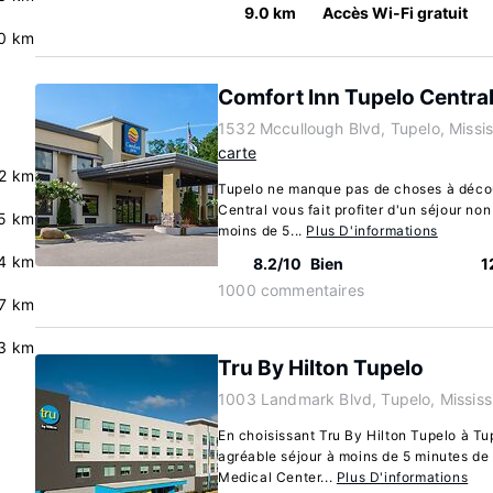
9.0 km
Accès Wi-Fi gratuit
0 km
Comfort Inn Tupelo Centra
1532 Mccullough Blvd, Tupelo, Missi
carte
2 km
Tupelo ne manque pas de choses à décou
Central vous fait profiter d'un séjour non
5 km
moins de 5...
Plus D'informations
.4 km
8.2/10
Bien
1
1000 commentaires
.7 km
3 km
Tru By Hilton Tupelo
1003 Landmark Blvd, Tupelo, Missis
En choisissant Tru By Hilton Tupelo à Tu
agréable séjour à moins de 5 minutes de 
Medical Center...
Plus D'informations