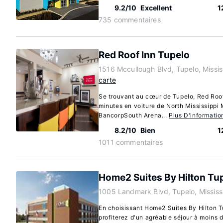
9.2/10
Excellent
1
735 commentaires
Red Roof Inn Tupelo
1516 Mccullough Blvd, Tupelo, Missi
carte
Se trouvant au cœur de Tupelo, Red Roof
minutes en voiture de North Mississippi 
BancorpSouth Arena...
Plus D'informatio
8.2/10
Bien
1
1011 commentaires
Home2 Suites By Hilton Tu
1005 Landmark Blvd, Tupelo, Missis
En choisissant Home2 Suites By Hilton T
profiterez d'un agréable séjour à moins 