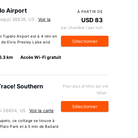
o Airport
À PARTIR DE
ssippi 38826, US
Voir la
USD 83
par chambre / par nuit
 Tupelo Airport est à 4 min en
Sélectionner
n de Elvis Presley Lake and
6.3 km
Accès Wi-Fi gratuit
Trace! Southern
Pour plus d'infos sur cet
hôtel :
Sélectionner
pi 38804, US
Voir la carte
Tupelo, ce cottage se trouve à
falo Park et à 5 min de Ballard