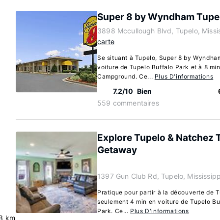
Super 8 by Wyndham Tupel
3898 Mccullough Blvd, Tupelo, Missi
carte
Se situant à Tupelo, Super 8 by Wyndham
voiture de Tupelo Buffalo Park et à 8 mi
Campground. Ce...
Plus D'informations
7.2/10
Bien
559 commentaires
Explore Tupelo & Natchez 
Getaway
1397 Gun Club Rd, Tupelo, Mississip
Pratique pour partir à la découverte de 
seulement 4 min en voiture de Tupelo Buf
Park. Ce...
Plus D'informations
.3 km