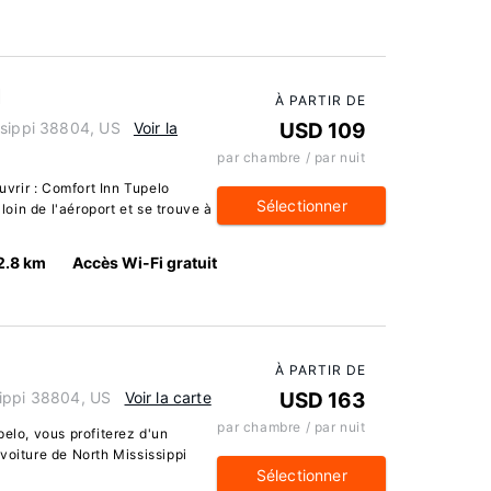
l
À PARTIR DE
ssippi 38804, US
Voir la
USD 109
par chambre / par nuit
vrir : Comfort Inn Tupelo
Sélectionner
 loin de l'aéroport et se trouve à
2.8 km
Accès Wi-Fi gratuit
À PARTIR DE
sippi 38804, US
Voir la carte
USD 163
par chambre / par nuit
pelo, vous profiterez d'un
voiture de North Mississippi
Sélectionner