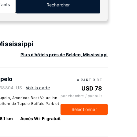
fants
Rechercher
ississippi
Plus d'hôtels près de Belden, Mississippi
upelo
À PARTIR DE
i 38804, US
Voir la carte
USD 78
par chambre / par nuit
Tupelo, Americas Best Value Inn
iture de Tupelo Buffalo Park et
Sélectionner
6.1 km
Accès Wi-Fi gratuit