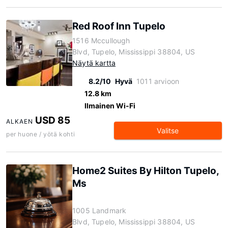
Red Roof Inn Tupelo
1516 Mccullough
Blvd, Tupelo, Mississippi 38804, US
Näytä kartta
8.2/10
Hyvä
1011 arvioon
12.8 km
Ilmainen Wi-Fi
USD 85
ALKAEN
Valitse
per huone / yötä kohti
Home2 Suites By Hilton Tupelo,
Ms
1005 Landmark
Blvd, Tupelo, Mississippi 38804, US