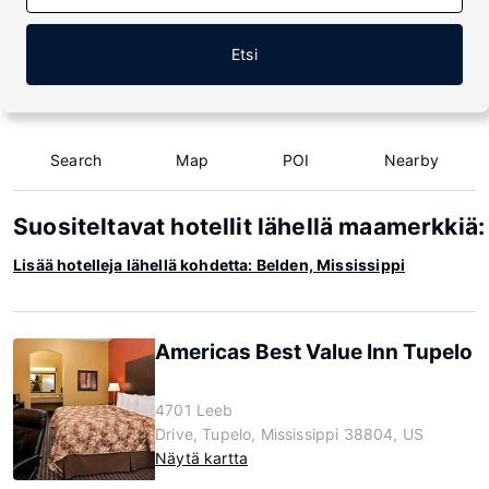
Etsi
Search
Map
POI
Nearby
Suositeltavat hotellit lähellä maamerkkiä:
Lisää hotelleja lähellä kohdetta: Belden, Mississippi
Americas Best Value Inn Tupelo
4701 Leeb
Drive, Tupelo, Mississippi 38804, US
Näytä kartta