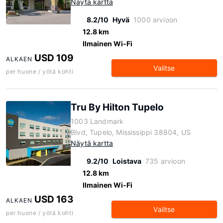
Näytä kartta
8.2/10
Hyvä
1000 arvioon
12.8 km
Ilmainen Wi-Fi
USD 109
ALKAEN
Valitse
per huone / yötä kohti
Tru By Hilton Tupelo
1003 Landmark
Blvd, Tupelo, Mississippi 38804, US
Näytä kartta
9.2/10
Loistava
735 arvioon
12.8 km
Ilmainen Wi-Fi
USD 163
ALKAEN
Valitse
per huone / yötä kohti