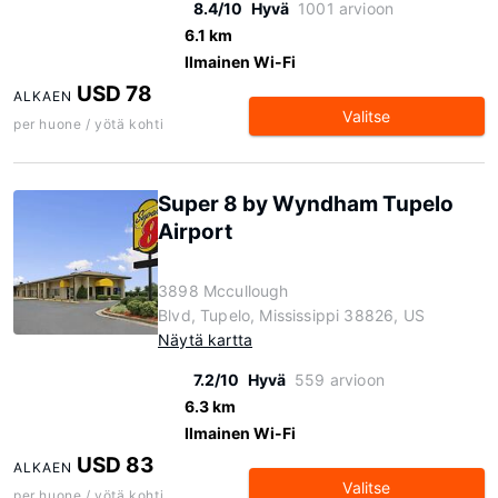
8.4/10
Hyvä
1001 arvioon
6.1 km
Ilmainen Wi-Fi
USD 78
ALKAEN
Valitse
per huone / yötä kohti
Super 8 by Wyndham Tupelo
Airport
3898 Mccullough
Blvd, Tupelo, Mississippi 38826, US
Näytä kartta
7.2/10
Hyvä
559 arvioon
6.3 km
Ilmainen Wi-Fi
USD 83
ALKAEN
Valitse
per huone / yötä kohti