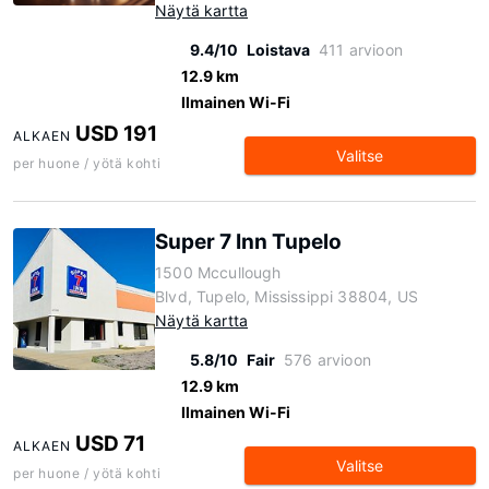
Näytä kartta
9.4/10
Loistava
411 arvioon
12.9 km
Ilmainen Wi-Fi
USD 191
ALKAEN
Valitse
per huone / yötä kohti
Super 7 Inn Tupelo
1500 Mccullough
Blvd, Tupelo, Mississippi 38804, US
Näytä kartta
5.8/10
Fair
576 arvioon
12.9 km
Ilmainen Wi-Fi
USD 71
ALKAEN
Valitse
per huone / yötä kohti