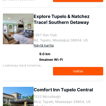
Explore Tupelo & Natchez
Trace! Southern Getaway
1397 Gun Club
Rd, Tupelo, Mississippi 38804, US
Näytä kartta
9.0 km
Ilmainen Wi-Fi
Lisätietoja tästä hotellista:
Valitse
Comfort Inn Tupelo Central
1532 Mccullough
Blvd, Tupelo, Mississippi 38804, US