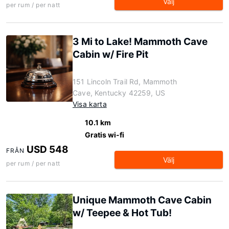
Välj
per rum / per natt
3 Mi to Lake! Mammoth Cave
Cabin w/ Fire Pit
151 Lincoln Trail Rd, Mammoth
Cave, Kentucky 42259, US
Visa karta
10.1 km
Gratis wi-fi
USD 548
FRÅN
Välj
per rum / per natt
Unique Mammoth Cave Cabin
w/ Teepee & Hot Tub!