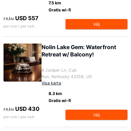
7.5 km
Gratis wi-fi
USD 557
FRÅN
Välj
per rum / per natt
Nolin Lake Gem: Waterfront
Retreat w/ Balcony!
8 Juniper Ln, Cub
Run, Kentucky 42259, US
Visa karta
8.3 km
Gratis wi-fi
USD 430
FRÅN
Välj
per rum / per natt