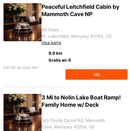
Peaceful Leitchfield Cabin by
Mammoth Cave NP
95 Clees
Pt, Leitchfield, Kentucky 42754, US
Visa karta
9.0 km
Gratis wi-fi
Här får du veta mer:
Välj
3 Mi to Nolin Lake Boat Ramp!
Family Home w/ Deck
143 Orville Carroll Rd, Mammoth
Cave, Kentucky 42259, US