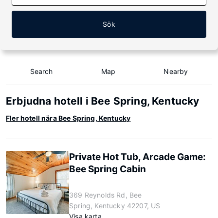
Sök
Search
Map
Nearby
Erbjudna hotell i Bee Spring, Kentucky
Fler hotell nära Bee Spring, Kentucky
Private Hot Tub, Arcade Game:
Bee Spring Cabin
369 Reynolds Rd, Bee
Spring, Kentucky 42207, US
Visa karta