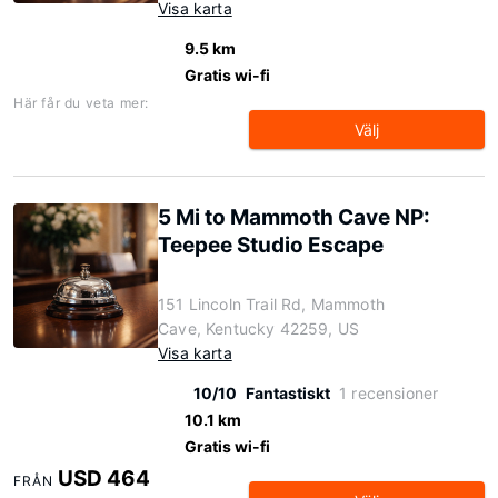
Visa karta
9.5 km
Gratis wi-fi
Här får du veta mer:
Välj
5 Mi to Mammoth Cave NP:
Teepee Studio Escape
151 Lincoln Trail Rd, Mammoth
Cave, Kentucky 42259, US
Visa karta
10/10
Fantastiskt
1 recensioner
10.1 km
Gratis wi-fi
USD 464
FRÅN