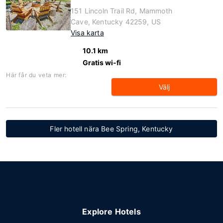
151 Lincoln Trail Rd, Mammoth
Cave, Kentucky 42259, US
Visa karta
10.1 km
Gratis wi-fi
Här får du veta mer:
Välj
Fler hotell nära Bee Spring, Kentucky
Explore Hotels