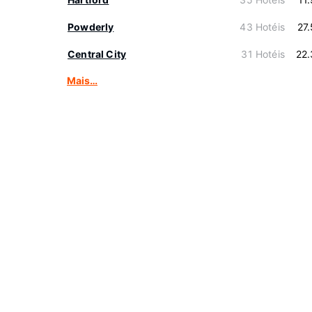
Powderly
43 Hotéis
27
Central City
31 Hotéis
22
Mais…