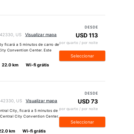
DESDE
y 42330, US
Visualizar mapa
USD 113
por quarto / por noite
ty ficará a 5 minutos de carro de
ity Convention Center. Este
Seleccionar
22.0 km
Wi-fi grátis
DESDE
y 42330, US
Visualizar mapa
USD 73
por quarto / por noite
ral City, ficará a 5 minutos de
Central City Convention Center.
Seleccionar
22.0 km
Wi-fi grátis