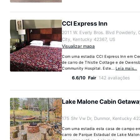
CCI Express Inn
2011 W. Everly Bros. Blvd Powderly, 
City, Kentucky 42367, US
Visualizar mapa
Com uma estadia CCI Express Inn em Cent
de carro de Thistle Cottage e de Owens
Community Hospital. Este...
Leia mais…
6.6/10
Fair
142 avaliações
Lake Malone Cabin Getaway! 
175 Shr Vw Dr, Dunmor, Kentucky 42
Com uma estadia esta casa de campo em
carro de Parque Estadual de Lake Malon