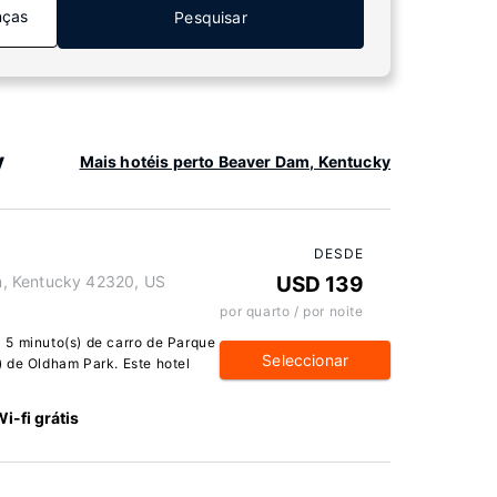
nças
Pesquisar
y
Mais hotéis perto Beaver Dam, Kentucky
DESDE
, Kentucky 42320, US
USD 139
por quarto / por noite
 5 minuto(s) de carro de Parque
Seleccionar
 de Oldham Park. Este hotel
i-fi grátis