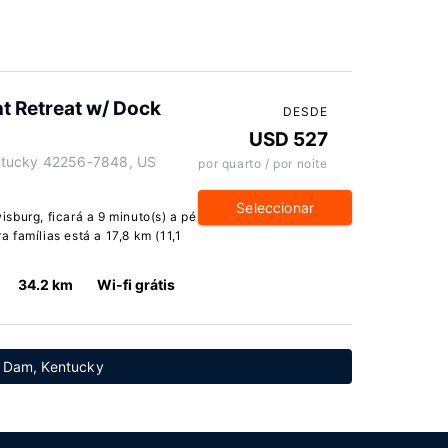
t Retreat w/ Dock
DESDE
USD 527
ntucky 42256-7848, US
por quarto / por noite
Seleccionar
sburg, ficará a 9 minuto(s) a pé
 famílias está a 17,8 km (11,1
34.2 km
Wi-fi grátis
r Dam, Kentucky