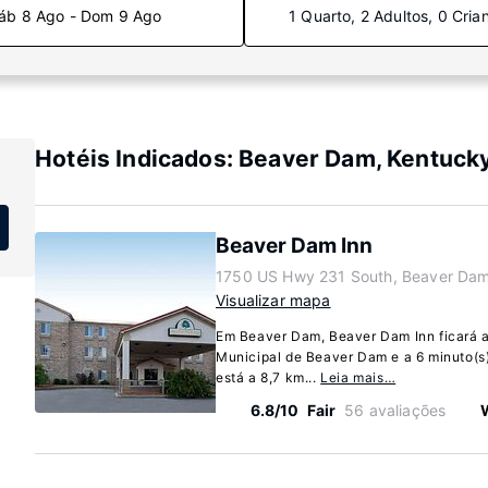
áb 8 Ago - Dom 9 Ago
1 Quarto, 2 Adultos, 0 Cria
Hotéis Indicados: Beaver Dam, Kentuck
Beaver Dam Inn
1750 US Hwy 231 South, Beaver Dam
Visualizar mapa
Em Beaver Dam, Beaver Dam Inn ficará a
Municipal de Beaver Dam e a 6 minuto(s)
está a 8,7 km...
Leia mais…
6.8/10
Fair
56 avaliações
W