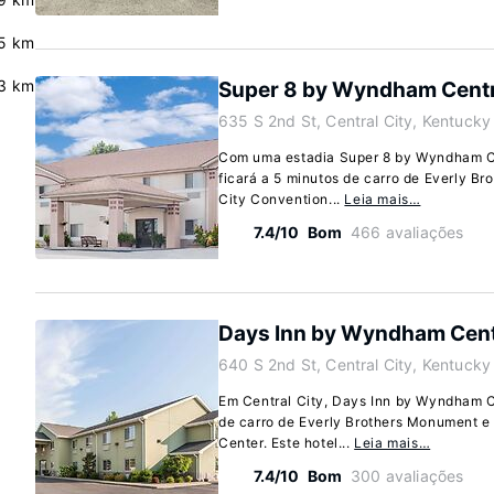
.5 km
.3 km
Super 8 by Wyndham Centr
635 S 2nd St, Central City, Kentuck
Com uma estadia Super 8 by Wyndham Cen
ficará a 5 minutos de carro de Everly B
City Convention...
Leia mais…
7.4/10
Bom
466 avaliações
Days Inn by Wyndham Centr
640 S 2nd St, Central City, Kentuck
Em Central City, Days Inn by Wyndham Ce
de carro de Everly Brothers Monument e
Center. Este hotel...
Leia mais…
7.4/10
Bom
300 avaliações