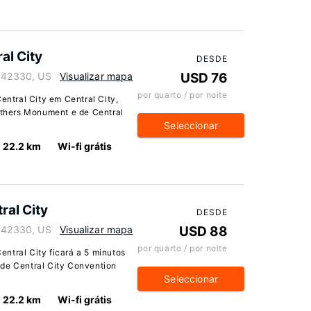
al City
DESDE
y 42330, US
Visualizar mapa
USD 76
por quarto / por noite
tral City em Central City,
rothers Monument e de Central
Seleccionar
22.2 km
Wi-fi grátis
al City
DESDE
y 42330, US
Visualizar mapa
USD 88
por quarto / por noite
ntral City ficará a 5 minutos
 de Central City Convention
Seleccionar
22.2 km
Wi-fi grátis