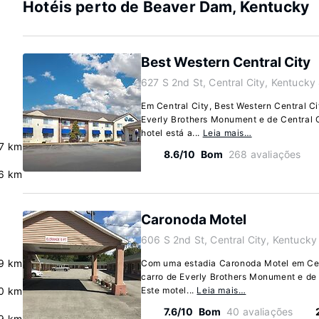
Hotéis perto de Beaver Dam, Kentucky
Best Western Central City
627 S 2nd St, Central City, Kentuck
Em Central City, Best Western Central Ci
Everly Brothers Monument e de Central C
hotel está a...
Leia mais…
7 km
8.6/10
Bom
268 avaliações
6 km
Caronoda Motel
606 S 2nd St, Central City, Kentuck
9 km
Com uma estadia Caronoda Motel em Cent
carro de Everly Brothers Monument e de 
.0 km
Este motel...
Leia mais…
7.6/10
Bom
40 avaliações
.9 km