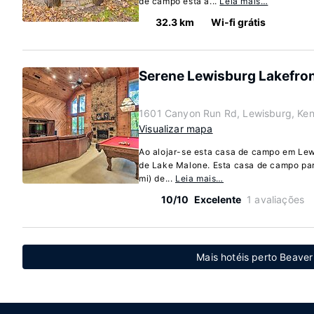
de campo está a...
Leia mais…
32.3 km
Wi-fi grátis
Serene Lewisburg Lakefron
1601 Canyon Run Rd, Lewisburg, Ke
Visualizar mapa
Ao alojar-se esta casa de campo em Lewi
de Lake Malone. Esta casa de campo para
mi) de...
Leia mais…
10/10
Excelente
1 avaliações
Mais hotéis perto Beave