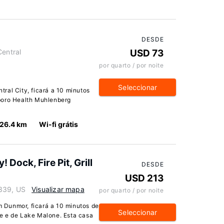
DESDE
Central
USD 73
por quarto / por noite
Seleccionar
ral City, ficará a 10 minutos
boro Health Muhlenberg
26.4 km
Wi-fi grátis
Dock, Fire Pit, Grill
DESDE
USD 213
339, US
Visualizar mapa
por quarto / por noite
 Dunmor, ficará a 10 minutos de
Seleccionar
e e de Lake Malone. Esta casa