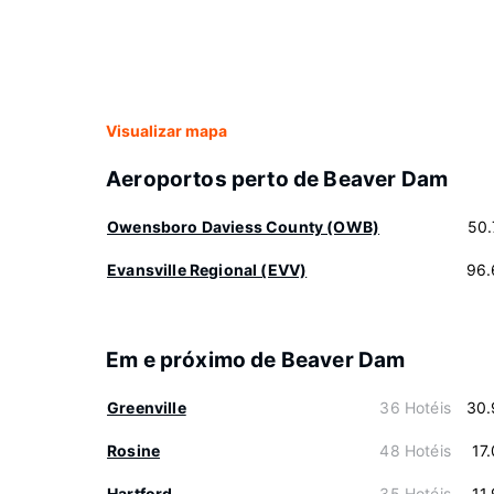
Visualizar mapa
Aeroportos perto de Beaver Dam
Owensboro Daviess County (OWB)
50.
Evansville Regional (EVV)
96.
Em e próximo de Beaver Dam
Greenville
36 Hotéis
30.
Rosine
48 Hotéis
17
Hartford
35 Hotéis
11