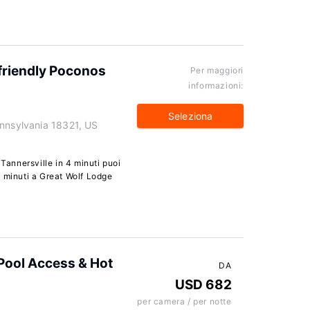
friendly Poconos
Per maggiori
informazioni:
Seleziona
ennsylvania 18321, US
 Tannersville in 4 minuti puoi
8 minuti a Great Wolf Lodge
ool Access & Hot
DA
USD 682
per camera / per notte