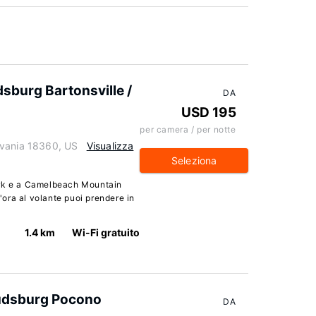
dsburg Bartonsville /
DA
USD 195
per camera / per notte
lvania 18360, US
Visualizza
Seleziona
ark e a Camelbeach Mountain
ora al volante puoi prendere in
1.4 km
Wi-Fi gratuito
oudsburg Pocono
DA