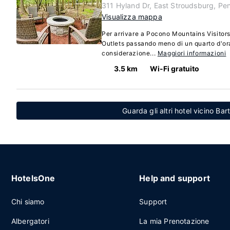
311 Hyland Dr, East Stroudsburg, Pe
Visualizza mappa
Per arrivare a Pocono Mountains Visito
Outlets passando meno di un quarto d'ora
considerazione...
Maggiori informazioni
3.5 km
Wi-Fi gratuito
Guarda gli altri hotel vicino Bar
HotelsOne
Help and support
Chi siamo
Support
Albergatori
La mia Prenotazione