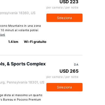
USD 223
per camera / per notte
ennsylvania 18360, US
Seleziona
ocono Mountains in una zona
10 minuti al volante potrai
ioni
1.4 km
Wi-Fi gratuito
ols, & Sports Complex
DA
USD 265
per camera / per notte
urg, Pennsylvania 18301, US
Seleziona
ge dista al massimo un quarto
ors Bureau e Pocono Premium