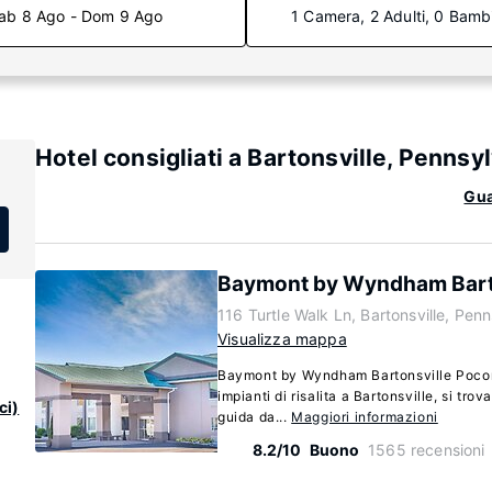
ab 8 Ago - Dom 9 Ago
1 Camera, 2 Adulti, 0 Bamb
Hotel consigliati a Bartonsville, Pennsy
Gua
Baymont by Wyndham Bart
116 Turtle Walk Ln, Bartonsville, Pen
Visualizza mappa
Baymont by Wyndham Bartonsville Pocono
impianti di risalita a Bartonsville, si tro
ci)
guida da...
Maggiori informazioni
8.2/10
Buono
1565 recensioni