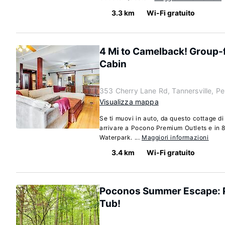
3.3 km
Wi-Fi gratuito
4 Mi to Camelback! Group-
Cabin
353 Cherry Lane Rd, Tannersville, P
Visualizza mappa
Se ti muovi in auto, da questo cottage di
arrivare a Pocono Premium Outlets e in 
Waterpark. ...
Maggiori informazioni
3.4 km
Wi-Fi gratuito
Poconos Summer Escape: P
Tub!