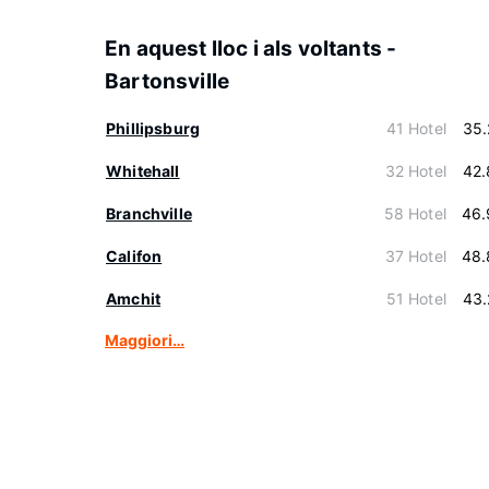
En aquest lloc i als voltants -
Bartonsville
Phillipsburg
41 Hotel
35.
Whitehall
32 Hotel
42.
Branchville
58 Hotel
46.
Califon
37 Hotel
48.
Amchit
51 Hotel
43.
Maggiori…