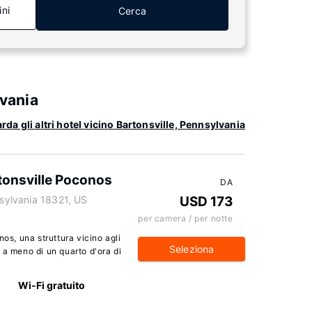
ini
Cerca
lvania
rda gli altri hotel vicino Bartonsville, Pennsylvania
onsville Poconos
DA
nsylvania 18321, US
USD 173
per camera / per notte
s, una struttura vicino agli
Seleziona
va a meno di un quarto d'ora di
Wi-Fi gratuito