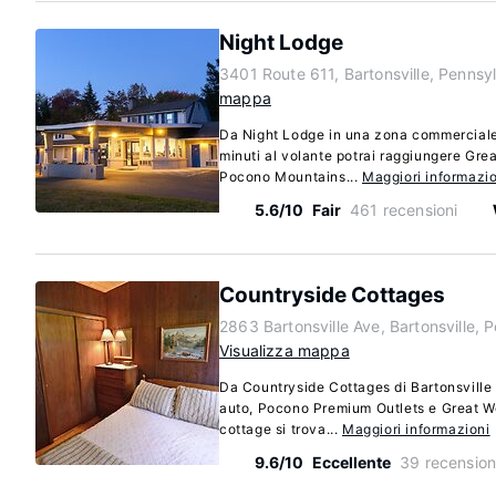
Night Lodge
3401 Route 611, Bartonsville, Pennsy
mappa
Da Night Lodge in una zona commerciale 
minuti al volante potrai raggiungere Gre
Pocono Mountains...
Maggiori informazio
5.6/10
Fair
461 recensioni
Countryside Cottages
2863 Bartonsville Ave, Bartonsville,
Visualizza mappa
Da Countryside Cottages di Bartonsville r
auto, Pocono Premium Outlets e Great W
cottage si trova...
Maggiori informazioni
9.6/10
Eccellente
39 recension