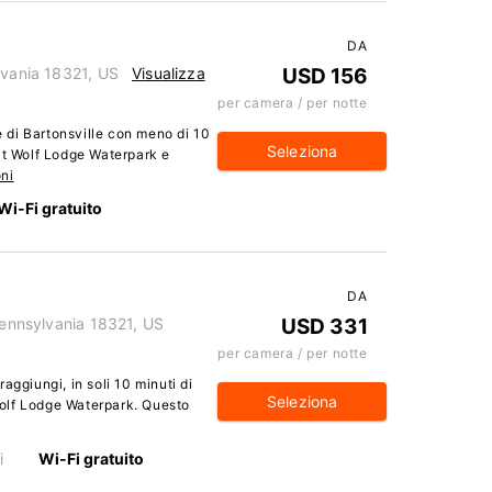
DA
lvania 18321, US
Visualizza
USD 156
per camera / per notte
di Bartonsville con meno di 10
Seleziona
at Wolf Lodge Waterpark e
ni
Wi-Fi gratuito
DA
 Pennsylvania 18321, US
USD 331
per camera / per notte
aggiungi, in soli 10 minuti di
Seleziona
olf Lodge Waterpark. Questo
i
Wi-Fi gratuito