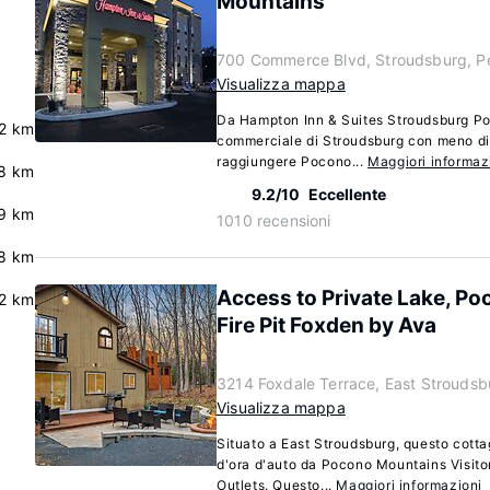
Mountains
700 Commerce Blvd, Stroudsburg, P
Visualizza mappa
Da Hampton Inn & Suites Stroudsburg P
2 km
commerciale di Stroudsburg con meno di 
raggiungere Pocono...
Maggiori informaz
8 km
9.2/10
Eccellente
9 km
1010 recensioni
8 km
Access to Private Lake, Po
2 km
Fire Pit Foxden by Ava
3214 Foxdale Terrace, East Stroudsb
Visualizza mappa
Situato a East Stroudsburg, questo cotta
d'ora d'auto da Pocono Mountains Visit
Outlets. Questo...
Maggiori informazioni