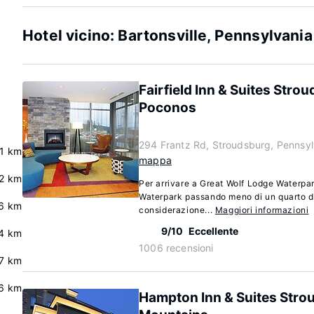
Hotel vicino: Bartonsville, Pennsylvania
Fairfield Inn & Suites Strou
Poconos
294 Frantz Rd, Stroudsburg, Pennsy
.1 km
mappa
.2 km
Per arrivare a Great Wolf Lodge Waterp
Waterpark passando meno di un quarto d'
6 km
considerazione...
Maggiori informazioni
9/10
Eccellente
.4 km
1006 recensioni
7 km
6 km
Hampton Inn & Suites Str