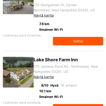
179 Georgetown Dr, Center
Barnstead, New Hampshire 03225, US
Näytä kartta
7.6 km
Ilmainen Wi-Fi
Lisätietoja tästä hotellista:
Valitse
Lake Shore Farm Inn
275 Jenness Pond Rd., Northwood, New
Hampshire 03261, US
Näytä kartta
8/10
Hyvä
76 arvioon
10.1 km
Ilmainen Wi-Fi
Lisätietoja tästä hotellista: