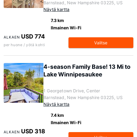
Barnstead, New Hampshire 03225, US
Näytä kartta
7.3 km
Ilmainen Wi-Fi
USD 774
ALKAEN
Valitse
per huone / yötä kohti
4-season Family Base! 13 Mi to
Lake Winnipesaukee
1 Georgetown Drive, Center
Barnstead, New Hampshire 03225, US
Näytä kartta
7.4 km
Ilmainen Wi-Fi
USD 318
ALKAEN