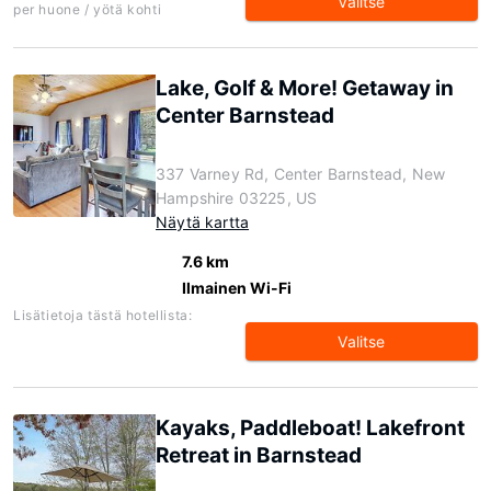
Valitse
per huone / yötä kohti
Lake, Golf & More! Getaway in
Center Barnstead
337 Varney Rd, Center Barnstead, New
Hampshire 03225, US
Näytä kartta
7.6 km
Ilmainen Wi-Fi
Lisätietoja tästä hotellista:
Valitse
Kayaks, Paddleboat! Lakefront
Retreat in Barnstead