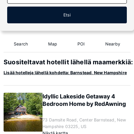
Etsi
Search
Map
POI
Nearby
Suositeltavat hotellit lähellä maamerkki
Lisää hotelleja lähellä kohdetta: Barnstead, New Hampshire
Idyllic Lakeside Getaway 4
Bedroom Home by RedAwning
73 Damsite Road, Center Barnstead, New
Hampshire 03225, US
Näytä kartta