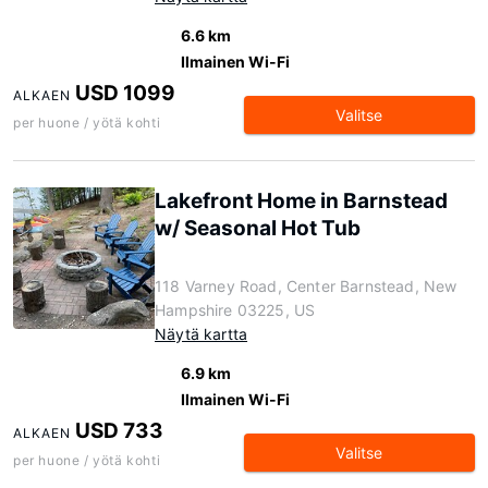
6.6 km
Ilmainen Wi-Fi
USD 1099
ALKAEN
Valitse
per huone / yötä kohti
Lakefront Home in Barnstead
w/ Seasonal Hot Tub
118 Varney Road, Center Barnstead, New
Hampshire 03225, US
Näytä kartta
6.9 km
Ilmainen Wi-Fi
USD 733
ALKAEN
Valitse
per huone / yötä kohti