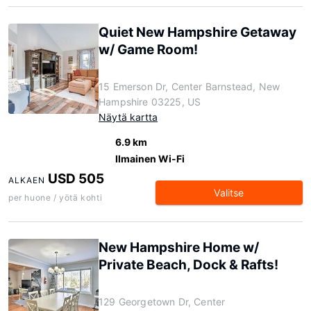
Quiet New Hampshire Getaway
w/ Game Room!
15 Emerson Dr, Center Barnstead, New
Hampshire 03225, US
Näytä kartta
6.9 km
Ilmainen Wi-Fi
USD 505
ALKAEN
Valitse
per huone / yötä kohti
New Hampshire Home w/
Private Beach, Dock & Rafts!
129 Georgetown Dr, Center