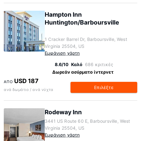
Hampton Inn
Huntington/Barboursville
1 Cracker Barrel Dr, Barboursville, West
Virginia 25504, US
Εμφάνιση χάρτη
8.6/10
Καλό
686 κριτικές
Δωρεάν ασύρματο ίντερνετ
USD 187
ΑΠΌ
Επιλέξτε
ανά δωμάτιο / ανά νύχτα
Rodeway Inn
3441 US Route 60 E, Barboursville, West
Virginia 25504, US
Εμφάνιση χάρτη