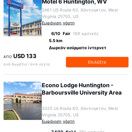
Motel 6 Huntington, WV
2461 US Route 60, Χάντινγκτον, West
Virginia 25705, US
Εμφάνιση χάρτη
6/10
Fair
169 κριτικές
5.5 km
Δωρεάν ασύρματο ίντερνετ
USD 133
ΑΠΌ
Επιλέξτε
ανά δωμάτιο / ανά νύχτα
Econo Lodge Huntington -
Barboursville University Area
3325 Us Route 60, Χάντινγκτον, West
Virginia 25705, US
Εμφάνιση χάρτη
7.4/10
Καλό
381 κριτικές