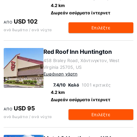
4.2 km
Δωρεάν ασύρματο ίντερνετ
USD 102
ΑΠΌ
Επιλέξτε
ανά δωμάτιο / ανά νύχτα
Red Roof Inn Huntington
458 Braley Road, Χάντινγκτον, West
Virginia 25705, US
Εμφάνιση χάρτη
7.4/10
Καλό
1001 κριτικές
4.2 km
Δωρεάν ασύρματο ίντερνετ
USD 95
ΑΠΌ
Επιλέξτε
ανά δωμάτιο / ανά νύχτα