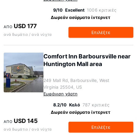
9/10
Excellent
1006 κριτικές
Δωρεάν ασύρματο ίντερνετ
USD 177
ΑΠΌ
Επιλέξτε
ανά δωμάτιο / ανά νύχτα
Comfort Inn Barboursville near
Huntington Mall area
249 Mall Rd, Barboursville, West
Virginia 25504, US
Εμφάνιση χάρτη
8.2/10
Καλό
787 κριτικές
Δωρεάν ασύρματο ίντερνετ
USD 145
ΑΠΌ
Επιλέξτε
ανά δωμάτιο / ανά νύχτα