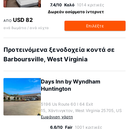
7.4/10
Καλό
1014 κριτικές
Δωρεάν ασύρματο ίντερνετ
USD 82
ΑΠΌ
Επιλέξτε
ανά δωμάτιο / ανά νύχτα
Προτεινόμενα ξενοδοχεία κοντά σε
Barboursville, West Virginia
Days Inn by Wyndham
Huntington
5196 Us Route 60 I 64 Exit
15, Χάντινγκτον, West Virginia 25705, US
Εμφάνιση χάρτη
6.6/10
Fair
1001 κριτικές