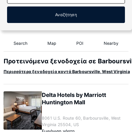
Αναζήτηση
Search
Map
POI
Nearby
Προτεινόμενα ξενοδοχεία σε Barboursvill
Περισσότερα ξενοδοχεία κοντά Barboursville, West Virginia
Delta Hotels by Marriott
Huntington Mall
8061 U.S. Route 60, Barboursville, West
Virginia 25504, US
Εμφάνιση χάρτη