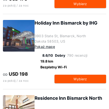
Wybierz
za pokój / za noc
Holiday Inn Bismarck by IHG
3903 State St, Bismarck, North
Dakota 58503, US
Pokaż mapę
8.6/10
Dobry
790 recenzji
19.8 km
Bezpłatny Wi-Fi
USD 198
OD
Wybierz
za pokój / za noc
Residence Inn Bismarck North