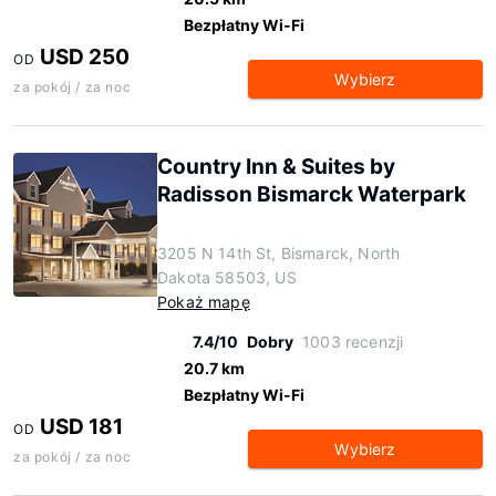
Bezpłatny Wi-Fi
USD 250
OD
Wybierz
za pokój / za noc
Country Inn & Suites by
Radisson Bismarck Waterpark
3205 N 14th St, Bismarck, North
Dakota 58503, US
Pokaż mapę
7.4/10
Dobry
1003 recenzji
20.7 km
Bezpłatny Wi-Fi
USD 181
OD
Wybierz
za pokój / za noc