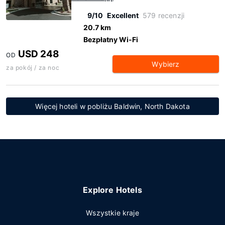
9/10
Excellent
579 recenzji
20.7 km
Bezpłatny Wi-Fi
USD 248
OD
Wybierz
za pokój / za noc
Więcej hoteli w pobliżu Baldwin, North Dakota
Explore Hotels
Wszystkie kraje