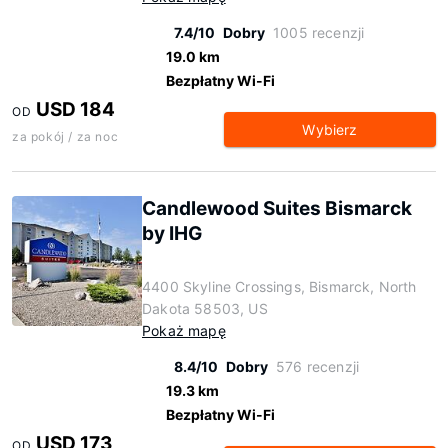
7.4/10
Dobry
1005 recenzji
19.0 km
Bezpłatny Wi-Fi
USD 184
OD
Wybierz
za pokój / za noc
Candlewood Suites Bismarck
by IHG
4400 Skyline Crossings, Bismarck, North
Dakota 58503, US
Pokaż mapę
8.4/10
Dobry
576 recenzji
19.3 km
Bezpłatny Wi-Fi
USD 173
OD