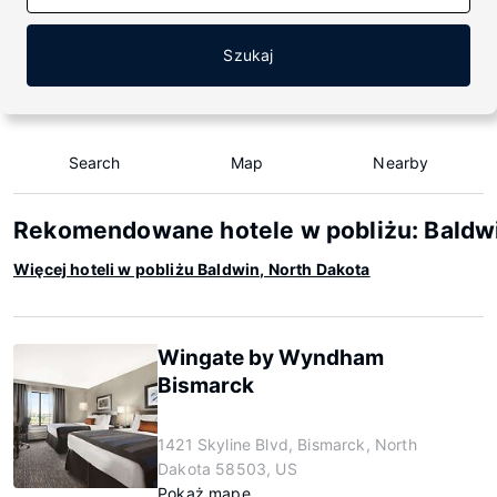
Szukaj
Search
Map
Nearby
Rekomendowane hotele w pobliżu: Baldwi
Więcej hoteli w pobliżu Baldwin, North Dakota
Wingate by Wyndham
Bismarck
1421 Skyline Blvd, Bismarck, North
Dakota 58503, US
Pokaż mapę