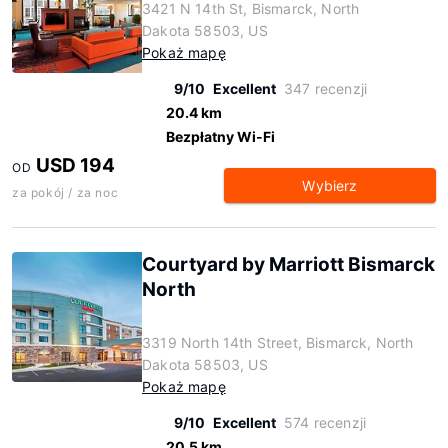
3421 N 14th St, Bismarck, North
Dakota 58503, US
Pokaż mapę
9/10
Excellent
347 recenzji
20.4 km
Bezpłatny Wi-Fi
USD 194
OD
Wybierz
za pokój / za noc
Courtyard by Marriott Bismarck
North
3319 North 14th Street, Bismarck, North
Dakota 58503, US
Pokaż mapę
9/10
Excellent
574 recenzji
20.5 km