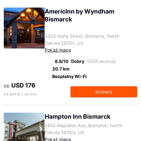
AmericInn by Wyndham
Bismarck
3235 State Street, Bismarck, North
Dakota 58501, US
Pokaż mapę
8.8/10
Dobry
1006 recenzji
20.7 km
Bezpłatny Wi-Fi
USD 176
OD
Wybierz
za pokój / za noc
Hampton Inn Bismarck
1440 Mapleton Ave, Bismarck, North
Dakota 58503, US
Pokaż mapę