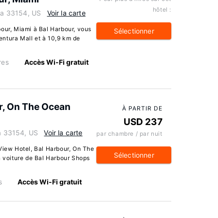
hôtel :
ida 33154, US
Voir la carte
bour, Miami à Bal Harbour, vous
Sélectionner
ntura Mall et à 10,9 km de
res
Accès Wi-Fi gratuit
ur, On The Ocean
À PARTIR DE
USD 237
da 33154, US
Voir la carte
par chambre / par nuit
View Hotel, Bal Harbour, On The
Sélectionner
n voiture de Bal Harbour Shops
s
Accès Wi-Fi gratuit