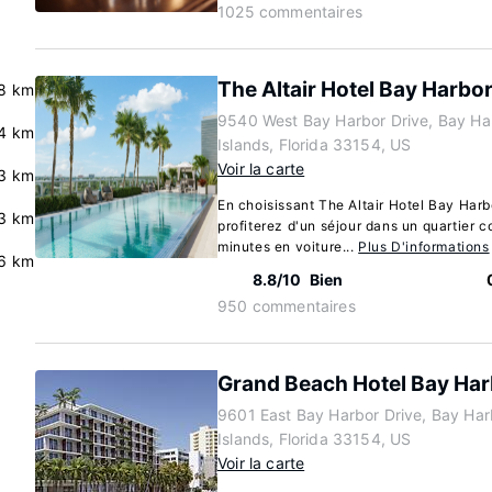
1025 commentaires
The Altair Hotel Bay Harbo
8 km
9540 West Bay Harbor Drive, Bay Ha
4 km
Islands, Florida 33154, US
Voir la carte
.3 km
En choisissant The Altair Hotel Bay Harb
3 km
profiterez d'un séjour dans un quartier 
minutes en voiture...
Plus D'informations
6 km
8.8/10
Bien
950 commentaires
Grand Beach Hotel Bay Har
9601 East Bay Harbor Drive, Bay Har
Islands, Florida 33154, US
Voir la carte