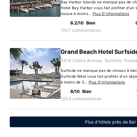
Bay Harbor Islands ne manque pas de ch
Hotel Bay Harbor vous fait profiter d'un 
trouve à moins...
Plus D'informations
8.2/10
Bien
1001 commentaires
Grand Beach Hotel Surfsid
9418 Collins Avenue, Surfside, Flori
Surfside ne manque pas de choses à déc
Surfside West vous fait profiter d'un séjo
à moins de 5...
Plus D'informations
8/10
Bien
1004 commentaires
Plus d'hôtels près de Bal