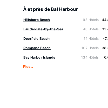
À et près de Bal Harbour
Hillsboro Beach
93 Hôtels
44.
Lauderdale-by-the-Sea
40 Hôtels
33.
Deerfield Beach
51 Hôtels
47
Pompano Beach
107 Hôtels
38.
Bay Harbor Islands
134 Hôtels
0.
Plus…