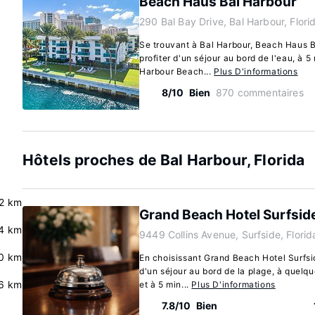
Beach Haus Bal Harbour
290 Bal Bay Drive, Bal Harbour, Flor
Se trouvant à Bal Harbour, Beach Haus 
profiter d'un séjour au bord de l'eau, à 
Harbour Beach...
Plus D'informations
8/10
Bien
870 commentaires
Hôtels proches de Bal Harbour, Florida
2 km
Grand Beach Hotel Surfsid
4 km
9449 Collins Avenue, Surfside, Flori
0 km
En choisissant Grand Beach Hotel Surfsid
d'un séjour au bord de la plage, à quelqu
.6 km
et à 5 min...
Plus D'informations
7.8/10
Bien