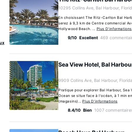
10295 Collins Ave, Bal Harbour, Flor
En choisissant The Ritz-Carlton Bal Har
serez à 9,3 km de Centre commercial Ave
Hollywood Beach. ...
Plus D'informations
9/10
Excellent
469 commentai
aux
Sea View Hotel, Bal Harbo
9909 Collins Ave, Bal Harbour, Flori
Pratique pour explorer Bal Harbour, Sea 
Ocean se situe face à l'océan, à 1 min e
(magasins)...
Plus D'informations
8.4/10
Bien
1007 commentaire