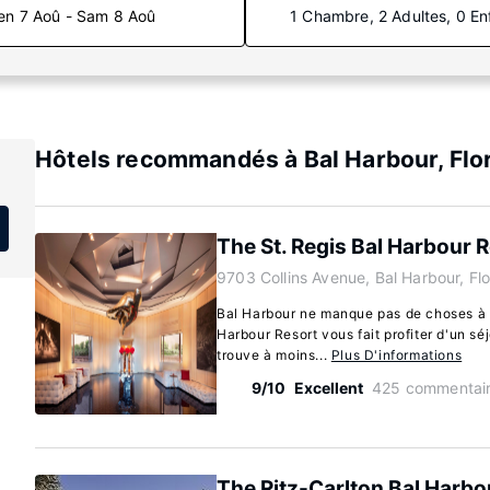
en 7 Aoû - Sam 8 Aoû
1 Chambre, 2 Adultes, 0 En
Hôtels recommandés à Bal Harbour, Flo
The St. Regis Bal Harbour 
9703 Collins Avenue, Bal Harbour, Fl
Bal Harbour ne manque pas de choses à d
Harbour Resort vous fait profiter d'un sé
trouve à moins...
Plus D'informations
9/10
Excellent
425 commentai
The Ritz-Carlton Bal Harbo