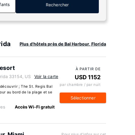
fants
Rechercher
rida
Plus d'hôtels près de Bal Harbour, Florida
Resort
À PARTIR DE
orida 33154, US
Voir la carte
USD 1152
par chambre / par nuit
écouvrir ; The St. Regis Bal
jour au bord de la plage et se
Sélectionner
res
Accès Wi-Fi gratuit
ur, Miami
Pour plus d'infos sur cet