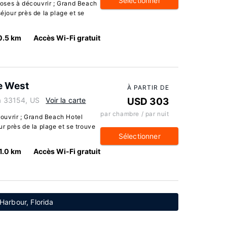
Sélectionner
oses à découvrir ; Grand Beach
séjour près de la plage et se
0.5 km
Accès Wi-Fi gratuit
e West
À PARTIR DE
da 33154, US
Voir la carte
USD 303
par chambre / par nuit
ouvrir ; Grand Beach Hotel
ur près de la plage et se trouve
Sélectionner
1.0 km
Accès Wi-Fi gratuit
 Harbour, Florida