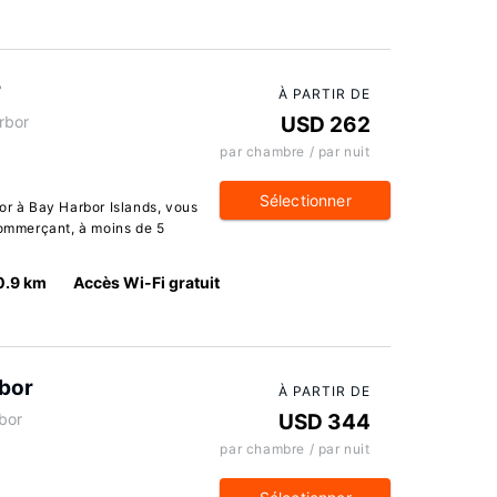
r
À PARTIR DE
rbor
USD 262
par chambre / par nuit
Sélectionner
or à Bay Harbor Islands, vous
commerçant, à moins de 5
0.9 km
Accès Wi-Fi gratuit
bor
À PARTIR DE
bor
USD 344
par chambre / par nuit