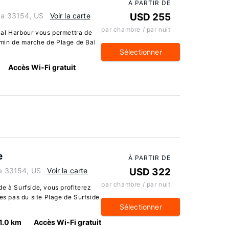
À PARTIR DE
ida 33154, US
Voir la carte
USD 255
par chambre / par nuit
Bal Harbour vous permettra de
5 min de marche de Plage de Bal
Sélectionner
Accès Wi-Fi gratuit
e
À PARTIR DE
da 33154, US
Voir la carte
USD 322
par chambre / par nuit
e à Surfside, vous profiterez
es pas du site Plage de Surfside
Sélectionner
1.0 km
Accès Wi-Fi gratuit