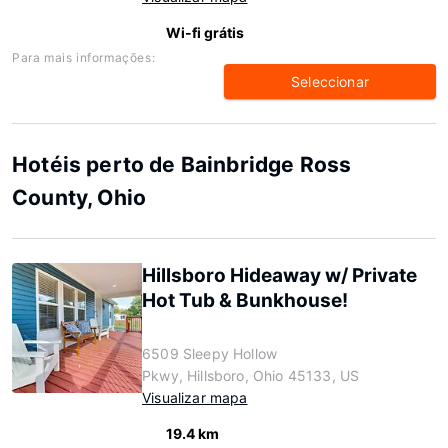
Wi-fi grátis
Para mais informações:
Seleccionar
Hotéis perto de Bainbridge Ross
County, Ohio
Hillsboro Hideaway w/ Private
Hot Tub & Bunkhouse!
6509 Sleepy Hollow
Pkwy, Hillsboro, Ohio 45133, US
Visualizar mapa
19.4 km