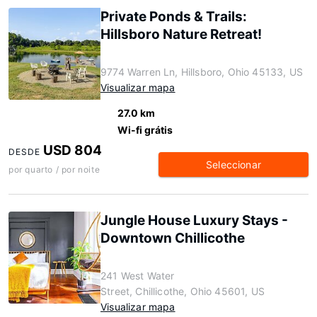
Private Ponds & Trails:
Hillsboro Nature Retreat!
9774 Warren Ln, Hillsboro, Ohio 45133, US
Visualizar mapa
27.0 km
Wi-fi grátis
USD 804
DESDE
Seleccionar
por quarto / por noite
Jungle House Luxury Stays -
Downtown Chillicothe
241 West Water
Street, Chillicothe, Ohio 45601, US
Visualizar mapa