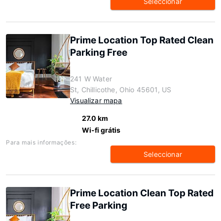
Seleccionar
Prime Location Top Rated Clean
Parking Free
241 W Water
St, Chillicothe, Ohio 45601, US
Visualizar mapa
27.0 km
Wi-fi grátis
Para mais informações:
Seleccionar
Prime Location Clean Top Rated
Free Parking