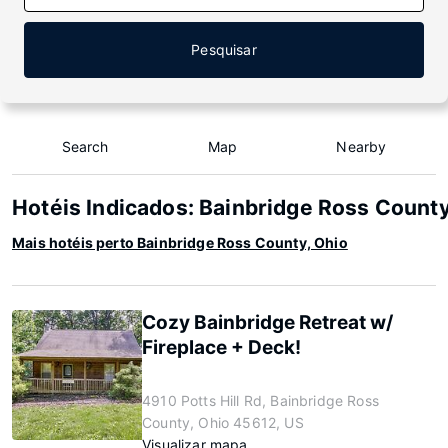
Pesquisar
Search
Map
Nearby
Hotéis Indicados: Bainbridge Ross County
Mais hotéis perto Bainbridge Ross County, Ohio
Cozy Bainbridge Retreat w/
Fireplace + Deck!
4910 Potts Hill Rd, Bainbridge Ross
County, Ohio 45612, US
Visualizar mapa