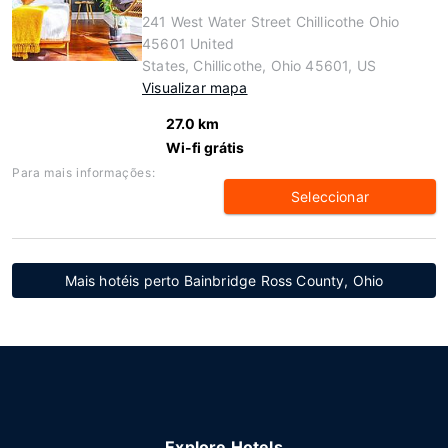
241 West Water Street Chillicothe Ohio
45601 United
States, Chillicothe, Ohio 45601, US
Visualizar mapa
27.0 km
Wi-fi grátis
Para mais informações:
Seleccionar
Mais hotéis perto Bainbridge Ross County, Ohio
Explore Hotels