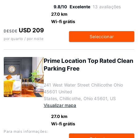
9.8/10
Excelente
13 avaliações
27.0 km
Wi-fi grátis
USD 209
DESDE
Seleccionar
por quarto / por noite
Prime Location Top Rated Clean
Parking Free
241 West Water Street Chillicothe Ohio
45601 United
States, Chillicothe, Ohio 45601, US
Visualizar mapa
27.0 km
Wi-fi grátis
Para mais informações: