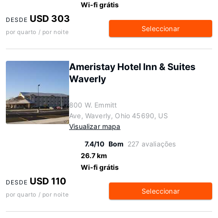
Wi-fi grátis
USD 303
DESDE
Seleccionar
por quarto / por noite
Ameristay Hotel Inn & Suites
Waverly
800 W. Emmitt
Ave, Waverly, Ohio 45690, US
Visualizar mapa
7.4/10
Bom
227 avaliações
26.7 km
Wi-fi grátis
USD 110
DESDE
Seleccionar
por quarto / por noite