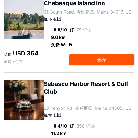
Chebeague Island Inn
61 South Road, 希比格岛, Maine 04017, US
显示地图
8.8/10
好
78 评论
9.0 km
免费 Wi-Fi
USD 364
起价
选择
每房 / 每夜
Sebasco Harbor Resort & Golf
Club
29 Kenyon Rd, 菲普斯堡, Maine 04565, US
显示地图
8.4/10
好
358 评论
11.2 km