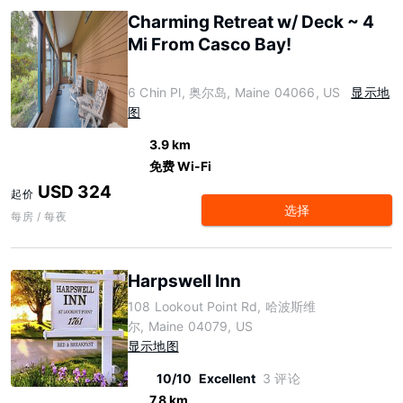
Charming Retreat w/ Deck ~ 4
Mi From Casco Bay!
6 Chin Pl, 奥尔岛, Maine 04066, US
显示地
图
3.9 km
免费 Wi-Fi
USD 324
起价
选择
每房 / 每夜
Harpswell Inn
108 Lookout Point Rd, 哈波斯维
尔, Maine 04079, US
显示地图
10/10
Excellent
3 评论
7.8 km