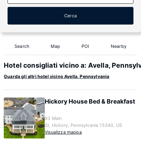
Cerca
Search
Map
POI
Nearby
Hotel consigliati vicino a: Avella, Pennsyl
Guarda gli altri hotel vicino Avella, Pennsylvania
Hickory House Bed & Breakfast
93 Main
St, Hickory, Pennsylvania 15340, US
Visualizza mappa