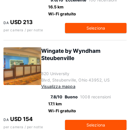
16.5 km
Wi-Fi gratuito
USD 213
DA
Seleziona
per camera / per notte
Wingate by Wyndham
Steubenville
820 University
Blvd, Steubenville, Ohio 43952, US
Visualizza mappa
7.8/10
Buono
1008 recensioni
17.1 km
Wi-Fi gratuito
USD 154
DA
Seleziona
per camera / per notte