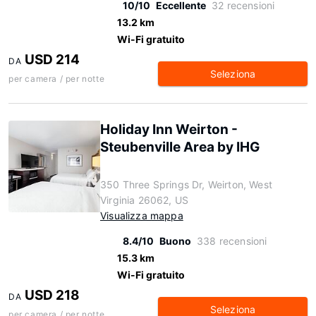
10/10
Eccellente
32 recensioni
13.2 km
Wi-Fi gratuito
USD 214
DA
Seleziona
per camera / per notte
Holiday Inn Weirton -
Steubenville Area by IHG
350 Three Springs Dr, Weirton, West
Virginia 26062, US
Visualizza mappa
8.4/10
Buono
338 recensioni
15.3 km
Wi-Fi gratuito
USD 218
DA
Seleziona
per camera / per notte