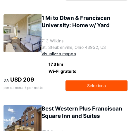
1 Mi to Dtwn & Franciscan
University: Home w/ Yard
713 Wilkins
St, Steubenville, Ohio 43952, US
Visualizza mappa
17.3 km
Wi-Fi gratuito
USD 209
DA
Seleziona
per camera / per notte
Best Western Plus Franciscan
Square Inn and Suites