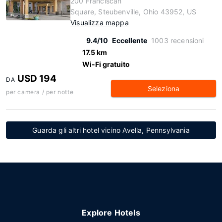
200 Franciscan
Square, Steubenville, Ohio 43952, US
Visualizza mappa
9.4/10
Eccellente
1003 recensioni
17.5 km
Wi-Fi gratuito
USD 194
DA
Seleziona
per camera / per notte
Guarda gli altri hotel vicino Avella, Pennsylvania
Explore Hotels