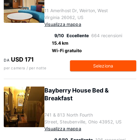
11 Amerihost Dr, Weirton, West
Virginia 26062, US
Visualizza mappa
9/10
Eccellente
664 recensioni
15.4 km
Wi-Fi gratuito
USD 171
DA
Seleziona
per camera / per notte
Bayberry House Bed &
Breakfast
741 & 813 North Fourth
Street, Steubenville, Ohio 43952, US
Visualizza mappa
9.6/10
Eccellente
106 recensioni