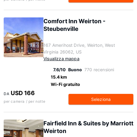
Comfort Inn Weirton -
Steubenville
167 Amerihost Drive, Weirton, West
Virginia 26062, US
Visualizza mappa
7.6/10
Buono
770 recensioni
15.4 km
Wi-Fi gratuito
USD 166
DA
Seleziona
per camera / per notte
Fairfield Inn & Suites by Marriott
Weirton