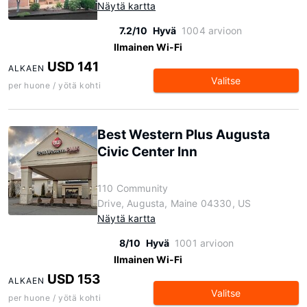
Näytä kartta
7.2/10
Hyvä
1004 arvioon
Ilmainen Wi-Fi
USD 141
ALKAEN
Valitse
per huone / yötä kohti
Best Western Plus Augusta
Civic Center Inn
110 Community
Drive, Augusta, Maine 04330, US
Näytä kartta
8/10
Hyvä
1001 arvioon
Ilmainen Wi-Fi
USD 153
ALKAEN
Valitse
per huone / yötä kohti