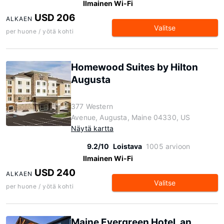
Ilmainen Wi-Fi
USD 206
ALKAEN
Valitse
per huone / yötä kohti
Homewood Suites by Hilton
Augusta
377 Western
Avenue, Augusta, Maine 04330, US
Näytä kartta
9.2/10
Loistava
1005 arvioon
Ilmainen Wi-Fi
USD 240
ALKAEN
Valitse
per huone / yötä kohti
Maine Evergreen Hotel, an