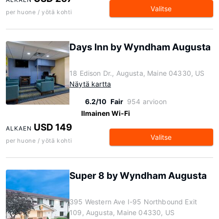
Valitse
per huone / yötä kohti
Days Inn by Wyndham Augusta
18 Edison Dr., Augusta, Maine 04330, US
Näytä kartta
6.2/10
Fair
954 arvioon
Ilmainen Wi-Fi
USD 149
ALKAEN
Valitse
per huone / yötä kohti
Super 8 by Wyndham Augusta
395 Western Ave I-95 Northbound Exit
109, Augusta, Maine 04330, US