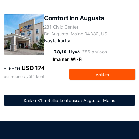
Comfort Inn Augusta
281 Civic Center
Dr, Augusta, Maine 04330, US
Näytä kartta
7.8/10
Hyvä
786 arvioon
Ilmainen Wi-Fi
USD 174
ALKAEN
Valitse
per huone / yötä kohti
Kaikki 31 hotellia kohteessa: Augusta, Maine