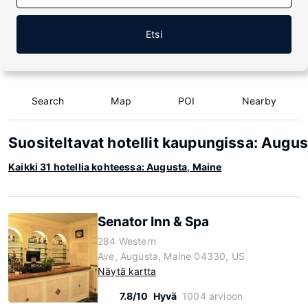
Etsi
Search
Map
POI
Nearby
Suositeltavat hotellit kaupungissa: Augus
Kaikki 31 hotellia kohteessa: Augusta, Maine
Senator Inn & Spa
284 Western
Ave, Augusta, Maine 04330, US
Näytä kartta
7.8/10
Hyvä
1004 arvioon