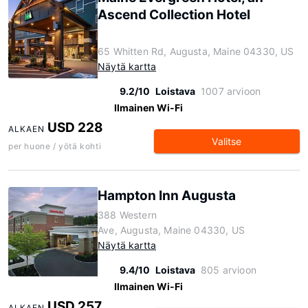
Ascend Collection Hotel
65 Whitten Rd, Augusta, Maine 04330, US
Näytä kartta
9.2/10
Loistava
1007 arvioon
Ilmainen Wi-Fi
USD 228
ALKAEN
Valitse
per huone / yötä kohti
Hampton Inn Augusta
388 Western
Ave, Augusta, Maine 04330, US
Näytä kartta
9.4/10
Loistava
805 arvioon
Ilmainen Wi-Fi
USD 257
ALKAEN