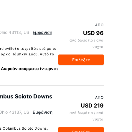
ΑΠΌ
, Ohio 43113, US
Εμφάνιση
USD 96
ανά δωμάτιο / ανά
νύχτα
cleville) απέχει 5 λεπτά με τα
 Πάρκο Πάμπκιν Σόου. Αυτό το
Επιλέξτε
Δωρεάν ασύρματο ίντερνετ
umbus Scioto Downs
ΑΠΌ
USD 219
Ohio 43137, US
Εμφάνιση
ανά δωμάτιο / ανά
νύχτα
es Columbus Scioto Downs,