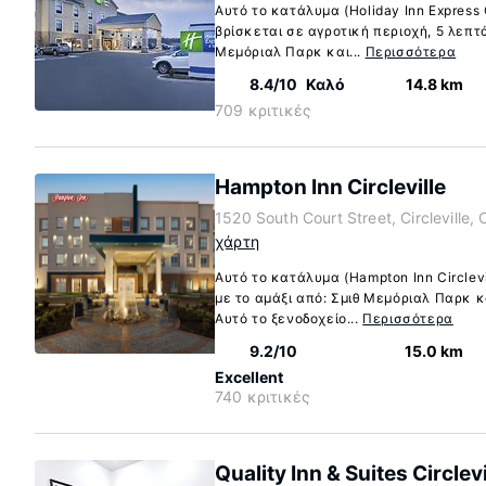
Αυτό το κατάλυμα (Holiday Inn Express Ci
βρίσκεται σε αγροτική περιοχή, 5 λεπτά
Μεμόριαλ Παρκ και...
Περισσότερα
8.4/10
Καλό
14.8 km
709 κριτικές
Hampton Inn Circleville
1520 South Court Street, Circleville,
χάρτη
Αυτό το κατάλυμα (Hampton Inn Circlevil
με το αμάξι από: Σμιθ Μεμόριαλ Παρκ 
Αυτό το ξενοδοχείο...
Περισσότερα
9.2/10
15.0 km
Excellent
740 κριτικές
Quality Inn & Suites Circlevi