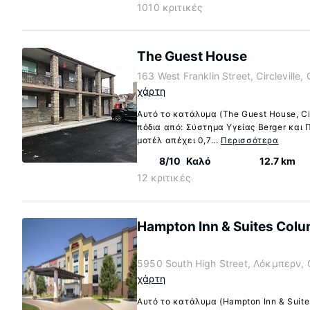
1010 κριτικές
The Guest House
163 West Franklin Street, Circleville
χάρτη
Αυτό το κατάλυμα (The Guest House, Cir
πόδια από: Σύστημα Υγείας Berger και
μοτέλ απέχει 0,7...
Περισσότερα
8/10
Καλό
12.7 km
12 κριτικές
Hampton Inn & Suites Col
5950 South High Street, Λόκμπερν, 
χάρτη
Αυτό το κατάλυμα (Hampton Inn & Suit