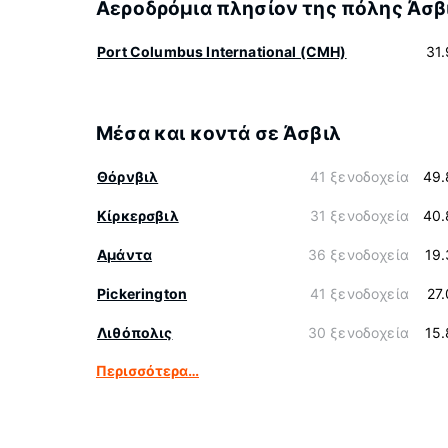
Αεροδρόμια πλησίον της πόλης Άσβ
Port Columbus International (CMH)
31
Μέσα και κοντά σε Άσβιλ
Θόρνβιλ
41 ξενοδοχεία
49.
Κίρκερσβιλ
31 ξενοδοχεία
40.
Αμάντα
36 ξενοδοχεία
19
Pickerington
41 ξενοδοχεία
27
Λιθόπολις
30 ξενοδοχεία
15
Περισσότερα…