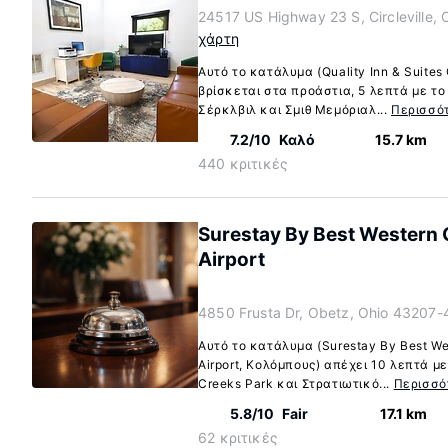
24517 US Highway 23 S, Circleville,
χάρτη
Αυτό το κατάλυμα (Quality Inn & Suites Ci
βρίσκεται στα προάστια, 5 λεπτά με τ
Σέρκλβιλ και Σμιθ Μεμόριαλ...
Περισσό
7.2/10
Καλό
15.7 km
440 κριτικές
Surestay By Best Western 
Airport
4850 Frusta Dr, Obetz, Ohio 43207
Αυτό το κατάλυμα (Surestay By Best We
Airport, Κολόμπους) απέχει 10 λεπτά μ
Creeks Park και Στρατιωτικό...
Περισσό
5.8/10
Fair
17.1 km
62 κριτικές