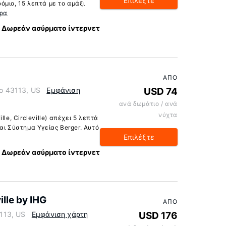
Επιλέξτε
μιο, 15 λεπτά με το αμάξι
ρα
Δωρεάν ασύρματο ίντερνετ
ΑΠΌ
io 43113, US
Εμφάνιση
USD 74
ανά δωμάτιο / ανά
νύχτα
le, Circleville) απέχει 5 λεπτά
αι Σύστημα Υγείας Berger. Αυτό
Επιλέξτε
Δωρεάν ασύρματο ίντερνετ
ille by IHG
ΑΠΌ
3113, US
Εμφάνιση χάρτη
USD 176