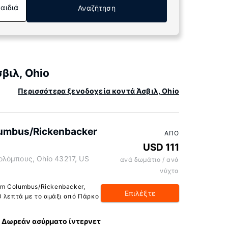
Παιδιά
Αναζήτηση
βιλ, Ohio
Περισσότερα ξενοδοχεία κοντά Άσβιλ, Ohio
umbus/Rickenbacker
ΑΠΌ
USD 111
ολόμπους, Ohio 43217, US
ανά δωμάτιο / ανά
νύχτα
m Columbus/Rickenbacker,
Επιλέξτε
0 λεπτά με το αμάξι από Πάρκο
Δωρεάν ασύρματο ίντερνετ