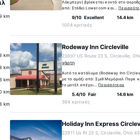
ιλ
Λόκμπερν) βρίσκεται κοντά στο αεροδρό
από: Στάδιο Lower.com και...
Περισσότε
.9 km
9/10
Excellent
14.4 km
1004 κριτικές
Rodeway Inn Circleville
8 km
23897 US Route 23 S, Circleville, Oh
χάρτη
8 km
Αυτό το κατάλυμα (Rodeway Inn Circlevil
με το αμάξι από: Σμιθ Μεμόριαλ Παρκ κ
.3 km
το μοτέλ απέχει...
Περισσότερα
.0 km
5.4/10
Fair
14.6 km
364 κριτικές
.8 km
Holiday Inn Express Circlev
23911 Us Rt 23 S, Circleville, Ohio 4