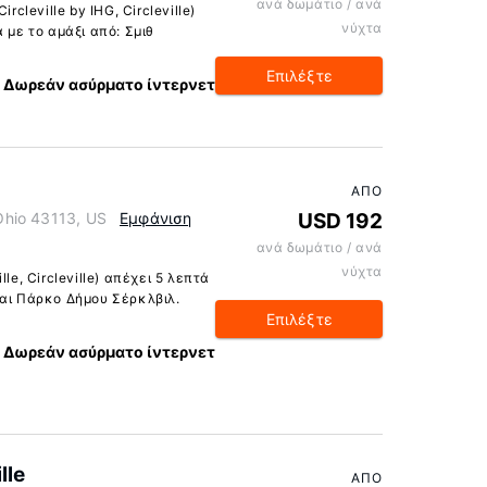
ανά δωμάτιο / ανά
rcleville by IHG, Circleville)
νύχτα
 με το αμάξι από: Σμιθ
Επιλέξτε
Δωρεάν ασύρματο ίντερνετ
ΑΠΌ
 Ohio 43113, US
Εμφάνιση
USD 192
ανά δωμάτιο / ανά
νύχτα
le, Circleville) απέχει 5 λεπτά
και Πάρκο Δήμου Σέρκλβιλ.
Επιλέξτε
Δωρεάν ασύρματο ίντερνετ
lle
ΑΠΌ