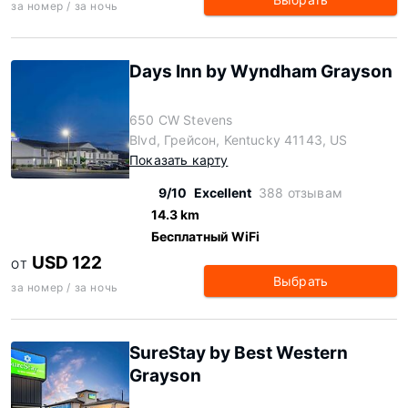
за номер / за ночь
Days Inn by Wyndham Grayson
650 CW Stevens
Blvd, Грейсон, Kentucky 41143, US
Показать карту
9/10
Excellent
388 отзывам
14.3 km
Бесплатный WiFi
USD 122
ОТ
Выбрать
за номер / за ночь
SureStay by Best Western
Grayson