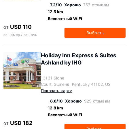
7.2/10
Хорошо
757 отзывам
12.5 km
Бесплатный WiFi
USD 110
ОТ
Выбрать
за номер / за ночь
Holiday Inn Express & Suites
Ashland by IHG
13131 Slone
Court, Эшленд, Kentucky 41102, US
Показать карту
8.6/10
Хорошо
929 отзывам
12.8 km
Бесплатный WiFi
USD 182
ОТ
Выбрать