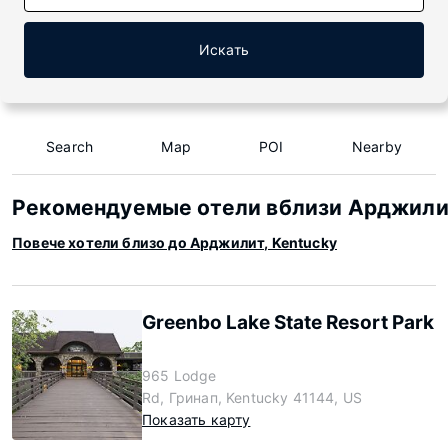
Искать
Search
Map
POI
Nearby
Рекомендуемые отели вблизи Арджилит
Повече хотели близо до Арджилит, Kentucky
Greenbo Lake State Resort Park
965 Lodge
Rd, Гринап, Kentucky 41144, US
Показать карту