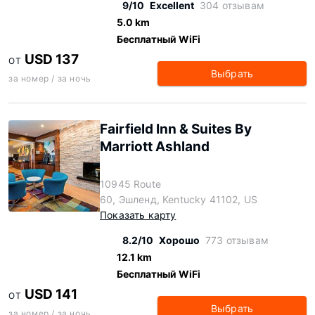
9/10
Excellent
304 отзывам
5.0 km
Бесплатный WiFi
USD 137
ОТ
Выбрать
за номер / за ночь
Fairfield Inn & Suites By
Marriott Ashland
10945 Route
60, Эшленд, Kentucky 41102, US
Показать карту
8.2/10
Хорошо
773 отзывам
12.1 km
Бесплатный WiFi
USD 141
ОТ
Выбрать
за номер / за ночь