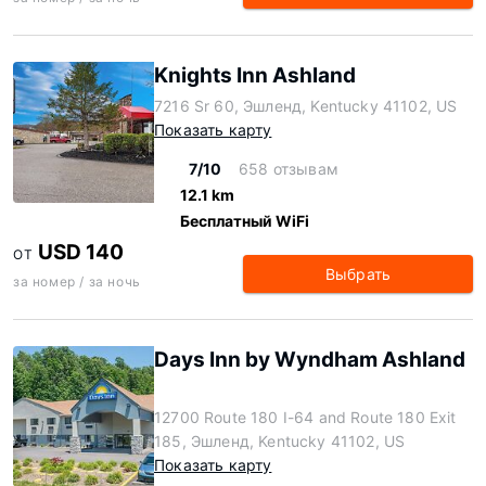
Knights Inn Ashland
7216 Sr 60, Эшленд, Kentucky 41102, US
Показать карту
7/10
658 отзывам
12.1 km
Бесплатный WiFi
USD 140
ОТ
Выбрать
за номер / за ночь
Days Inn by Wyndham Ashland
12700 Route 180 I-64 and Route 180 Exit
185, Эшленд, Kentucky 41102, US
Показать карту