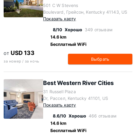
501 C W Stevens
Boulevard, Грейсон, Kentucky 41143, US
Показать карту
8/10
Хорошо
349 отзывам
14.6 km
Бесплатный WiFi
USD 133
ОТ
Выбрать
за номер / за ночь
Best Western River Cities
31 Russell Plaza
Dr, Рассел, Kentucky 41101, US
Показать карту
8.6/10
Хорошо
466 отзывам
14.6 km
Бесплатный WiFi