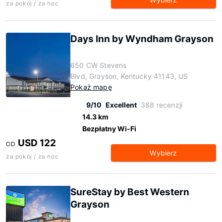
za pokój / za noc
Days Inn by Wyndham Grayson
650 CW Stevens
Blvd, Grayson, Kentucky 41143, US
Pokaż mapę
9/10
Excellent
388 recenzji
14.3 km
Bezpłatny Wi-Fi
USD 122
OD
Wybierz
za pokój / za noc
SureStay by Best Western
Grayson