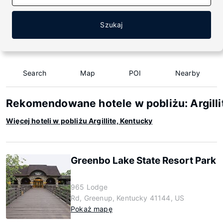
Szukaj
Search
Map
POI
Nearby
Rekomendowane hotele w pobliżu: Argilli
Więcej hoteli w pobliżu Argillite, Kentucky
Greenbo Lake State Resort Park
965 Lodge
Rd, Greenup, Kentucky 41144, US
Pokaż mapę