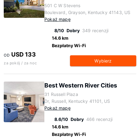
501 C W Stevens
Boulevard, Grayson, Kentucky 41143, US
Pokaż mapę
8/10
Dobry
349 recenzji
14.6 km
Bezpłatny Wi-Fi
USD 133
OD
Wybierz
za pokój / za noc
Best Western River Cities
31 Russell Plaza
Dr, Russell, Kentucky 41101, US
Pokaż mapę
8.6/10
Dobry
466 recenzji
14.6 km
Bezpłatny Wi-Fi