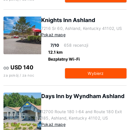
Knights Inn Ashland
7216 Sr 60, Ashland, Kentucky 41102, US
Pokaż mapę
7/10
658 recenzji
12.1 km
Bezpłatny Wi-Fi
USD 140
OD
Wybierz
za pokój / za noc
Days Inn by Wyndham Ashland
12700 Route 180 I-64 and Route 180 Exit
185, Ashland, Kentucky 41102, US
Pokaż mapę