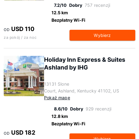
7.2/10
Dobry
757 recenzji
12.5 km
Bezpłatny Wi-Fi
USD 110
OD
Wybierz
za pokój / za noc
Holiday Inn Express & Suites
Ashland by IHG
13131 Slone
Court, Ashland, Kentucky 41102, US
Pokaż mapę
8.6/10
Dobry
929 recenzji
12.8 km
Bezpłatny Wi-Fi
USD 182
OD
Wybierz