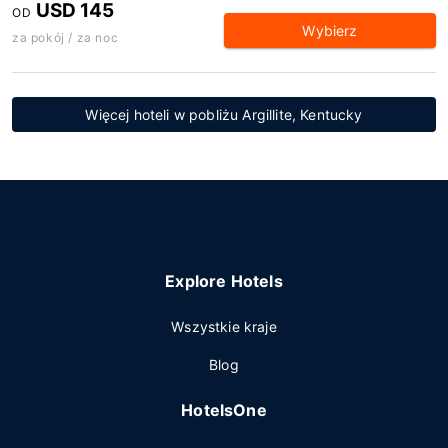
USD 145
OD
Wybierz
za pokój / za noc
Więcej hoteli w pobliżu Argillite, Kentucky
Explore Hotels
Wszystkie kraje
Blog
HotelsOne