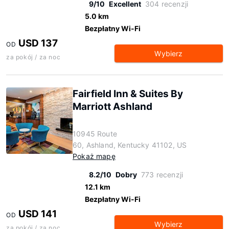
9/10
Excellent
304 recenzji
5.0 km
Bezpłatny Wi-Fi
USD 137
OD
Wybierz
za pokój / za noc
Fairfield Inn & Suites By
Marriott Ashland
10945 Route
60, Ashland, Kentucky 41102, US
Pokaż mapę
8.2/10
Dobry
773 recenzji
12.1 km
Bezpłatny Wi-Fi
USD 141
OD
Wybierz
za pokój / za noc