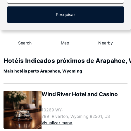
Pesquisar
Search
Map
Nearby
Hotéis Indicados próximos de Arapahoe,
Mais hotéis perto Arapahoe, Wyoming
Wind River Hotel and Casino
10269 WY-
789, Riverton, Wyoming 82501, US
Visualizar mapa