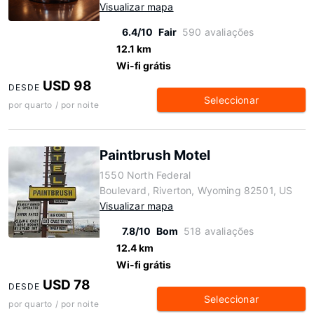
Visualizar mapa
6.4/10
Fair
590 avaliações
12.1 km
Wi-fi grátis
USD 98
DESDE
Seleccionar
por quarto / por noite
Paintbrush Motel
1550 North Federal
Boulevard, Riverton, Wyoming 82501, US
Visualizar mapa
7.8/10
Bom
518 avaliações
12.4 km
Wi-fi grátis
USD 78
DESDE
Seleccionar
por quarto / por noite