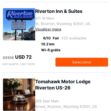
Riverton Inn & Suites
611 W Main
St, Riverton, Wyoming 82501, US
Visualizar mapa
6/10
Fair
433 avaliações
10.2 km
Wi-fi grátis
USD 72
DESDE
Seleccionar
por quarto / por noite
Tomahawk Motor Lodge
Riverton US-26
208 East Main
Street, Riverton, Wyoming 82501, US