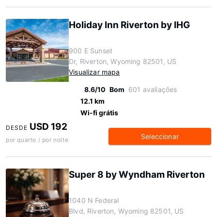
Holiday Inn Riverton by IHG
900 E Sunset
Dr, Riverton, Wyoming 82501, US
Visualizar mapa
8.6/10
Bom
601 avaliações
12.1 km
Wi-fi grátis
USD 192
DESDE
Seleccionar
por quarto / por noite
Super 8 by Wyndham Riverton
1040 N Federal
Blvd, Riverton, Wyoming 82501, US