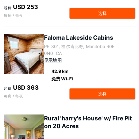
USD 253
起价
选择
每房 / 每夜
Faloma Lakeside Cabins
PR 301, 福尔肯比奇, Manitoba R0E
0N0, CA
显示地图
42.9 km
免费 Wi-Fi
USD 363
起价
选择
每房 / 每夜
Rural 'harry's House' w/ Fire Pit
on 20 Acres