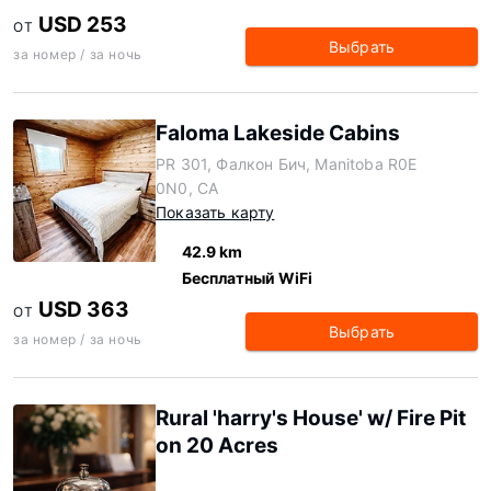
USD 253
ОТ
Выбрать
за номер / за ночь
Faloma Lakeside Cabins
PR 301, Фалкон Бич, Manitoba R0E
0N0, CA
Показать карту
42.9 km
Бесплатный WiFi
USD 363
ОТ
Выбрать
за номер / за ночь
Rural 'harry's House' w/ Fire Pit
on 20 Acres