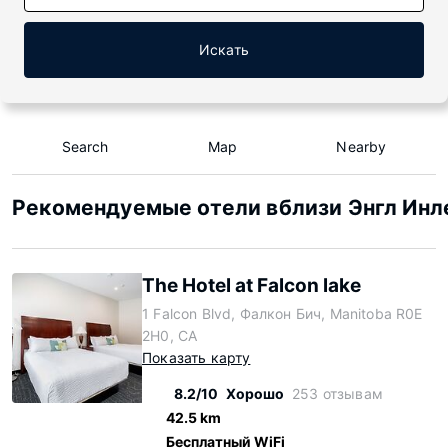
Искать
Search
Map
Nearby
Рекомендуемые отели вблизи Энгл Инле
The Hotel at Falcon lake
1 Falcon Blvd, Фалкон Бич, Manitoba R0E
2H0, CA
Показать карту
8.2/10
Хорошо
253 отзывам
42.5 km
Бесплатный WiFi