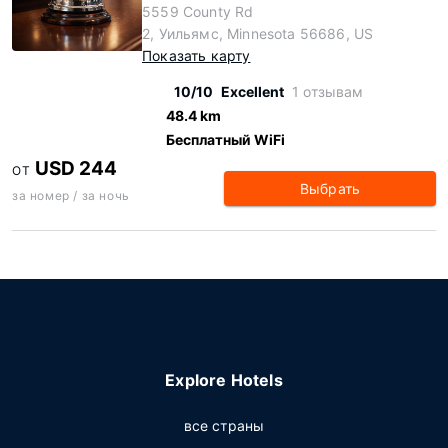
5559 County Rd
2, Уильямс, Minnesota 56686, US
Показать карту
10/10
Excellent
1 отзывам
48.4 km
Бесплатный WiFi
USD 244
ОТ
Выбрать
за номер / за ночь
Explore Hotels
все страны