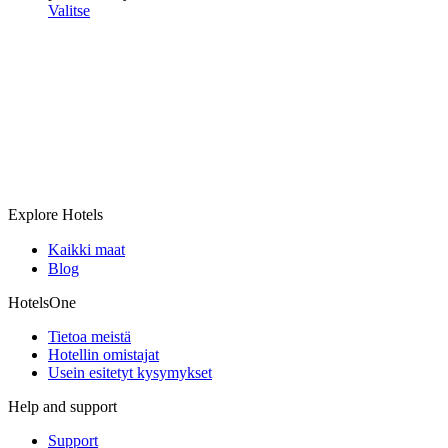
Valitse
Explore Hotels
Kaikki maat
Blog
HotelsOne
Tietoa meistä
Hotellin omistajat
Usein esitetyt kysymykset
Help and support
Support