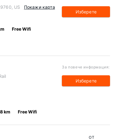
 99760, US
Покажи карта
Изберете
km
Free Wifi
За повече информация:
ail
Изберете
.8 km
Free Wifi
ОТ