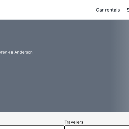
Car rentals
отели в Anderson
Travellers