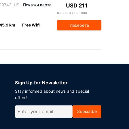
 99743, US
Покажи карта
USD 211
на стая / на нощ
45.9 km
Free Wifi
Изберете
Sign Up for Newsletter
Stay informed about news and special
offers!
Subscribe