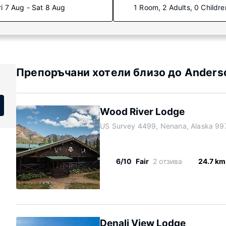
ri 7 Aug - Sat 8 Aug
1 Room, 2 Adults, 0 Childre
Препоръчани хотели близо до Anderso
Wood River Lodge
US Survey 4499, Nenana, Alaska 99
6/10
Fair
2 отзива
24.7 km
Denali View Lodge