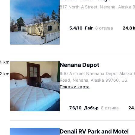
817 North A Street, Nenana, Alaska
5.4/10
Fair
8 отзива
24.8 
4 km
Nenana Depot
900 A street Nnenana Depot Alaska R
.2 km
Road, Nenana, Alaska 99760, US
Покажи карта
7.6/10
Добър
8 отзива
24
Denali RV Park and Motel