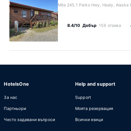
Mile 245.1 Parks Hwy, Healy, Alaska
8.4/10
Добър
159 отзива
HotelsOne
Help and support
За нас
Support
Партньори
Моята резервация
Често задавани въпроси
Всички езици