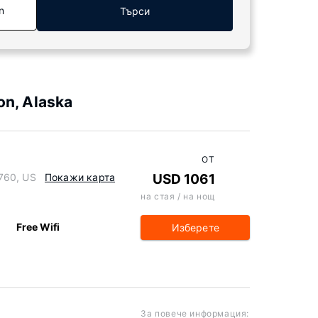
n
Търси
n, Alaska
ОТ
760, US
Покажи карта
USD 1061
на стая / на нощ
Free Wifi
Изберете
За повече информация: