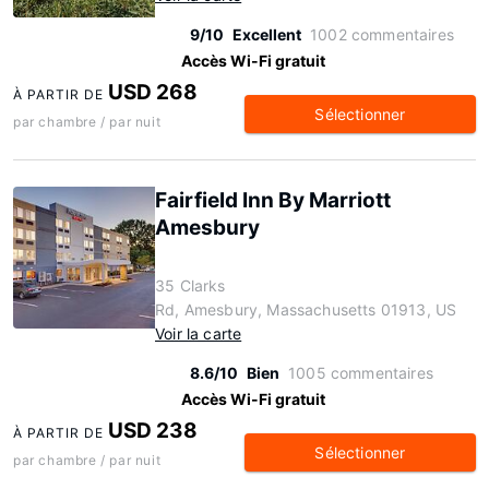
9/10
Excellent
1002 commentaires
Accès Wi-Fi gratuit
USD 268
À PARTIR DE
Sélectionner
par chambre / par nuit
Fairfield Inn By Marriott
Amesbury
35 Clarks
Rd, Amesbury, Massachusetts 01913, US
Voir la carte
8.6/10
Bien
1005 commentaires
Accès Wi-Fi gratuit
USD 238
À PARTIR DE
Sélectionner
par chambre / par nuit