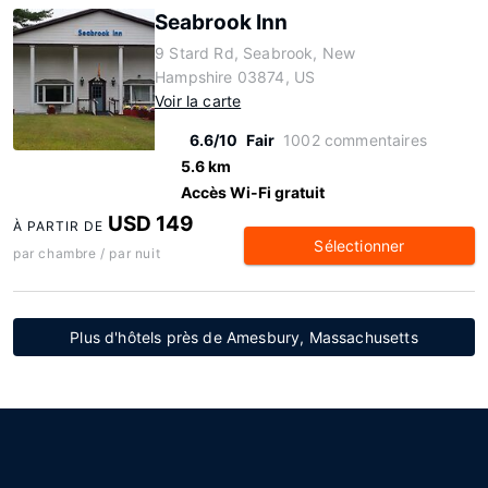
Seabrook Inn
9 Stard Rd, Seabrook, New
Hampshire 03874, US
Voir la carte
6.6/10
Fair
1002 commentaires
5.6 km
Accès Wi-Fi gratuit
USD 149
À PARTIR DE
Sélectionner
par chambre / par nuit
Plus d'hôtels près de Amesbury, Massachusetts