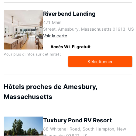
Riverbend Landing
471 Main
Street, Amesbury, Massachusetts 01913, US
Voir la carte
Accès Wi-Fi gratuit
Pour plus d'infos sur cet hôtel :
Sélectionner
Hôtels proches de Amesbury,
Massachusetts
Tuxbury Pond RV Resort
88 Whitehall Road, South Hampton, New
Hampshire 03827, US