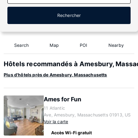
Rechercher
Search
Map
POI
Nearby
Hôtels recommandés à Amesbury, Massa
Plus d'hôtels près de Amesbury, Massachusetts
Ames for Fun
11 Atlantic
Ave, Amesbury, Massachusetts 01913, US
Voir la carte
Accès Wi-Fi gratuit