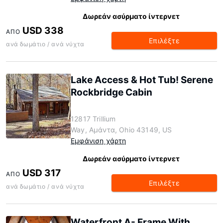
Δωρεάν ασύρματο ίντερνετ
USD 338
ΑΠΌ
Επιλέξτε
ανά δωμάτιο / ανά νύχτα
Lake Access & Hot Tub! Serene
Rockbridge Cabin
12817 Trillium
Way, Αμάντα, Ohio 43149, US
Εμφάνιση χάρτη
Δωρεάν ασύρματο ίντερνετ
USD 317
ΑΠΌ
Επιλέξτε
ανά δωμάτιο / ανά νύχτα
Waterfront A- Frame With