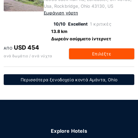
Usa, Rockbridge, Ohio 43130, US
Εμφάνιση χάρτη
10/10
Excellent
1 κριτικές
13.8 km
Δωρεάν ασύρματο ίντερνετ
USD 454
ΑΠΌ
Επιλέξτε
ανά δωμάτιο / ανά νύχτα
Περισσότερα ξενοδοχεία κοντά Αμάντα, Ohio
Explore Hotels