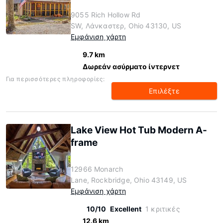
9055 Rich Hollow Rd
SW, Λάνκαστερ, Ohio 43130, US
Εμφάνιση χάρτη
9.7 km
Δωρεάν ασύρματο ίντερνετ
Για περισσότερες πληροφορίες:
Επιλέξτε
Lake View Hot Tub Modern A-
frame
12966 Monarch
Lane, Rockbridge, Ohio 43149, US
Εμφάνιση χάρτη
10/10
Excellent
1 κριτικές
12.6 km