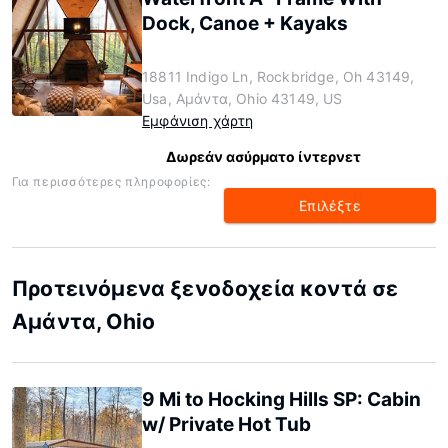
Dock, Canoe + Kayaks
18811 Indigo Ln, Rockbridge, Oh 43149,
Usa, Αμάντα, Ohio 43149, US
Εμφάνιση χάρτη
Δωρεάν ασύρματο ίντερνετ
Για περισσότερες πληροφορίες:
Επιλέξτε
Προτεινόμενα ξενοδοχεία κοντά σε
Αμάντα, Ohio
9 Mi to Hocking Hills SP: Cabin
w/ Private Hot Tub