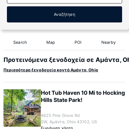
Αναζήτηση
Search
Map
POI
Nearby
Προτεινόμενα ξενοδοχεία σε Αμάντα, O
Περισσότερα ξενοδοχεία κοντά Αμάντα, Ohio
Hot Tub Haven 10 Mi to Hocking
Hills State Park!
4625 Pine Grove Rd
SW, Αμάντα, Ohio 43102, US
Εμφάνιση χάρτη