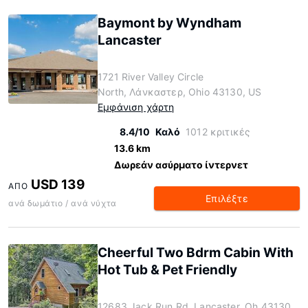
Baymont by Wyndham
Lancaster
1721 River Valley Circle
North, Λάνκαστερ, Ohio 43130, US
Εμφάνιση χάρτη
8.4/10
Καλό
1012 κριτικές
13.6 km
Δωρεάν ασύρματο ίντερνετ
USD 139
ΑΠΌ
Επιλέξτε
ανά δωμάτιο / ανά νύχτα
Cheerful Two Bdrm Cabin With
Hot Tub & Pet Friendly
12683 Jack Run Rd, Lancaster, Oh 43130,