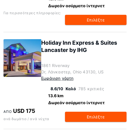
Δωρεάν ασύρματο ίντερνετ
Για περισσότερες πληροφορίες:
Επιλέξτε
Holiday Inn Express & Suites
Lancaster by IHG
1861 Riverway
Dr, Λάνκαστερ, Ohio 43130, US
Εμφάνιση χάρτη
8.6/10
Καλό
785 κριτικές
13.6 km
Δωρεάν ασύρματο ίντερνετ
USD 175
ΑΠΌ
Επιλέξτε
ανά δωμάτιο / ανά νύχτα