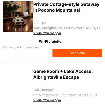
Private Cottage-style Getaway
in Pocono Mountains!
112 Lipo
Way, Albrightsville, Pennsylvania 18210, US
Visualizza mappa
Wi-Fi gratuito
Per maggiori informazioni:
Seleziona
Game Room + Lake Access:
Albrightsville Escape
136 Emerson
Dr, Albrightsville, Pennsylvania 18210, US
Visualizza mappa