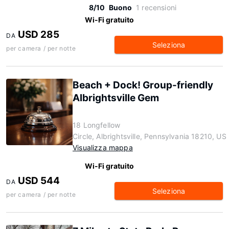
8/10
Buono
1 recensioni
Wi-Fi gratuito
USD 285
DA
Seleziona
per camera / per notte
Beach + Dock! Group-friendly
Albrightsville Gem
18 Longfellow
Circle, Albrightsville, Pennsylvania 18210, US
Visualizza mappa
Wi-Fi gratuito
USD 544
DA
Seleziona
per camera / per notte