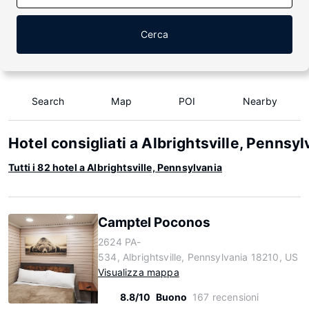
Cerca
Search
Map
POI
Nearby
Hotel consigliati a Albrightsville, Pennsyl
Tutti i 82 hotel a Albrightsville, Pennsylvania
Camptel Poconos
2624 PA-
534, Albrightsville, Pennsylvania 18210, US
Visualizza mappa
8.8/10
Buono
167 recensioni