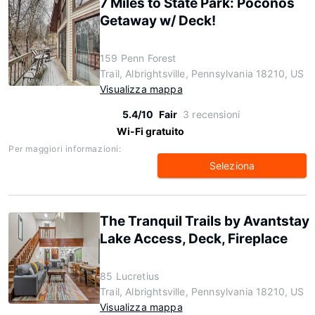
7 Miles to State Park: Poconos
Getaway w/ Deck!
159 Penn Forest
Trail, Albrightsville, Pennsylvania 18210, US
Visualizza mappa
5.4/10
Fair
3 recensioni
Wi-Fi gratuito
Per maggiori informazioni:
Seleziona
The Tranquil Trails by Avantstay
Lake Access, Deck, Fireplace
85 Lucretius
Trail, Albrightsville, Pennsylvania 18210, US
Visualizza mappa