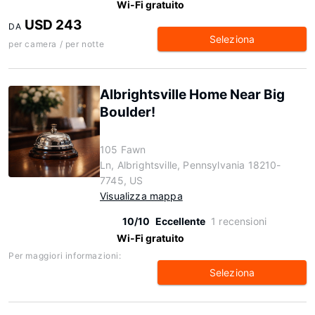
Wi-Fi gratuito
USD 243
DA
Seleziona
per camera / per notte
Albrightsville Home Near Big
Boulder!
105 Fawn
Ln, Albrightsville, Pennsylvania 18210-
7745, US
Visualizza mappa
10/10
Eccellente
1 recensioni
Wi-Fi gratuito
Per maggiori informazioni:
Seleziona