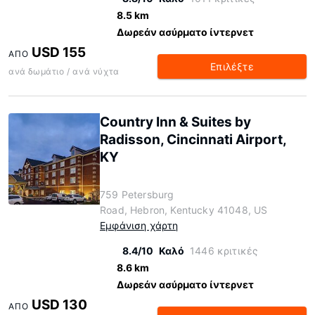
8.5 km
Δωρεάν ασύρματο ίντερνετ
USD 155
ΑΠΌ
Επιλέξτε
ανά δωμάτιο / ανά νύχτα
Country Inn & Suites by
Radisson, Cincinnati Airport,
KY
759 Petersburg
Road, Hebron, Kentucky 41048, US
Εμφάνιση χάρτη
8.4/10
Καλό
1446 κριτικές
8.6 km
Δωρεάν ασύρματο ίντερνετ
USD 130
ΑΠΌ