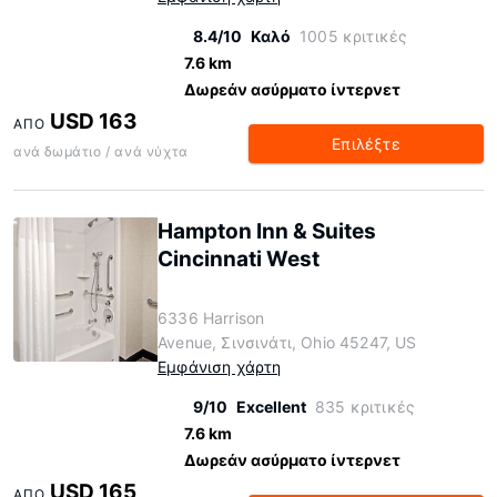
8.4/10
Καλό
1005 κριτικές
7.6 km
Δωρεάν ασύρματο ίντερνετ
USD 163
ΑΠΌ
Επιλέξτε
ανά δωμάτιο / ανά νύχτα
Hampton Inn & Suites
Cincinnati West
6336 Harrison
Avenue, Σινσινάτι, Ohio 45247, US
Εμφάνιση χάρτη
9/10
Excellent
835 κριτικές
7.6 km
Δωρεάν ασύρματο ίντερνετ
USD 165
ΑΠΌ