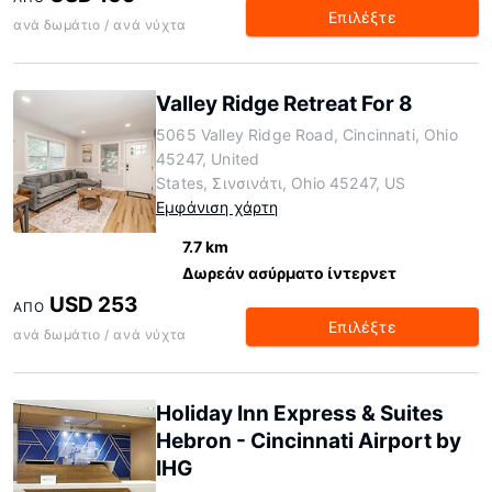
Επιλέξτε
ανά δωμάτιο / ανά νύχτα
Valley Ridge Retreat For 8
5065 Valley Ridge Road, Cincinnati, Ohio
45247, United
States, Σινσινάτι, Ohio 45247, US
Εμφάνιση χάρτη
7.7 km
Δωρεάν ασύρματο ίντερνετ
USD 253
ΑΠΌ
Επιλέξτε
ανά δωμάτιο / ανά νύχτα
Holiday Inn Express & Suites
Hebron - Cincinnati Airport by
IHG