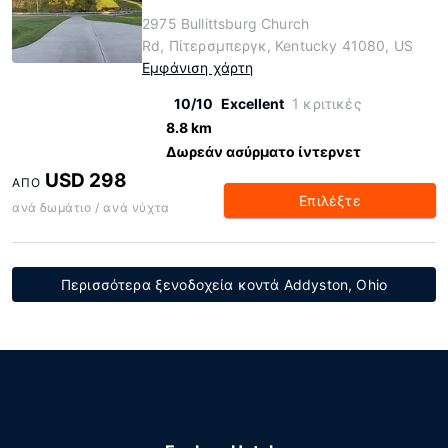
2975 Bullittsburg Church
Rd, Πίτερσμπεργκ, Kentucky 41080, US
Εμφάνιση χάρτη
10/10
Excellent
1 κριτικές
8.8 km
Δωρεάν ασύρματο ίντερνετ
USD 298
ΑΠΌ
Επιλέξτε
ανά δωμάτιο / ανά νύχτα
Περισσότερα ξενοδοχεία κοντά Addyston, Ohio