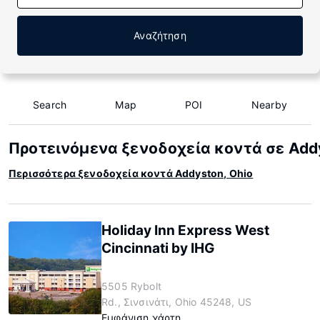
Αναζήτηση
Search
Map
POI
Nearby
Προτεινόμενα ξενοδοχεία κοντά σε Addy
Περισσότερα ξενοδοχεία κοντά Addyston, Ohio
Holiday Inn Express West
Cincinnati by IHG
5505 Rybolt
Rd., Σινσινάτι, Ohio 45248, US
Εμφάνιση χάρτη