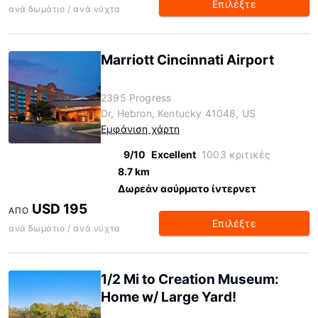
Επιλέξτε
ανά δωμάτιο / ανά νύχτα
Marriott Cincinnati Airport
2395 Progress
Dr, Hebron, Kentucky 41048, US
Εμφάνιση χάρτη
9/10
Excellent
1003 κριτικές
8.7 km
Δωρεάν ασύρματο ίντερνετ
USD 195
ΑΠΌ
Επιλέξτε
ανά δωμάτιο / ανά νύχτα
1/2 Mi to Creation Museum:
Home w/ Large Yard!