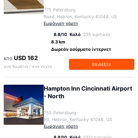
775 Petersburg
Road, Hebron, Kentucky 41048, US
Εμφάνιση χάρτη
8.8/10
Καλό
235 κριτικές
8.3 km
Δωρεάν ασύρματο ίντερνετ
USD 162
ΑΠΌ
Επιλέξτε
ανά δωμάτιο / ανά νύχτα
Hampton Inn Cincinnati Airport
- North
755 Petersburg
Rd, Hebron, Kentucky 41048, US
Εμφάνιση χάρτη
8.8/10
Καλό
1011 κριτικές